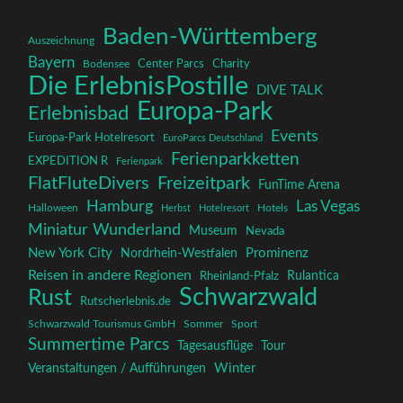
Baden-Württemberg
Auszeichnung
Bayern
Charity
Center Parcs
Bodensee
Die ErlebnisPostille
DIVE TALK
Europa-Park
Erlebnisbad
Events
Europa-Park Hotelresort
EuroParcs Deutschland
Ferienparkketten
EXPEDITION R
Ferienpark
FlatFluteDivers
Freizeitpark
FunTime Arena
Hamburg
Las Vegas
Halloween
Herbst
Hotelresort
Hotels
Miniatur Wunderland
Museum
Nevada
New York City
Prominenz
Nordrhein-Westfalen
Reisen in andere Regionen
Rulantica
Rheinland-Pfalz
Schwarzwald
Rust
Rutscherlebnis.de
Schwarzwald Tourismus GmbH
Sommer
Sport
Summertime Parcs
Tagesausflüge
Tour
Winter
Veranstaltungen / Aufführungen