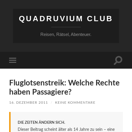
QUADRUVIUM CLUB
Reisen, Rätsel, Abenteuer.
Suchfe
Mobile-
ein-/a
Menü
ein-/ausblenden
Fluglotsenstreik: Welche Rechte
haben Passagiere?
16. DEZEMBER 2011
/
KEINE KOMMENTARE
DIE ZEITEN ÄNDERN SICH.
Dieser Beitrag scheint älter als 14 Jahre zu sein – eine