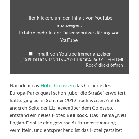
#37:
EUROPA-
PARK
Hotel
Hier klicken, um den Inhalt von YouTube
Bell
anzuzeigen.
Rock“
von
Erfahre mehr in der
Datenschutzerklärung von
YouTube
YouTube
.
anzeigen
Inhalt von YouTube immer anzeigen
„EXPEDITION R 2015 #37: EUROPA-PARK Hotel Bell
Rock“ direkt öffnen
Nachdem das
Hotel Colosseo
das Gelände des
Europa-Parks quasi schon „über die Straße“ erweitert
hatte, ging es im Sommer 2012 noch weiter: Auf der
anderen Seite der Elz, gegenüber dem Colosseo,
entstand ein neues Hotel:
Bell Rock
. Das Thema „Neu
England“ sollte eine gewisse Aufbruchsstimmung
vermitteln, und entsprechend ist das Hotel gestaltet.