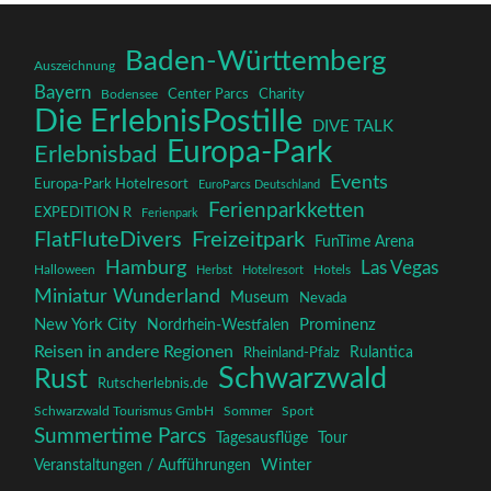
Baden-Württemberg
Auszeichnung
Bayern
Charity
Center Parcs
Bodensee
Die ErlebnisPostille
DIVE TALK
Europa-Park
Erlebnisbad
Events
Europa-Park Hotelresort
EuroParcs Deutschland
Ferienparkketten
EXPEDITION R
Ferienpark
FlatFluteDivers
Freizeitpark
FunTime Arena
Hamburg
Las Vegas
Halloween
Herbst
Hotelresort
Hotels
Miniatur Wunderland
Museum
Nevada
New York City
Prominenz
Nordrhein-Westfalen
Reisen in andere Regionen
Rulantica
Rheinland-Pfalz
Schwarzwald
Rust
Rutscherlebnis.de
Schwarzwald Tourismus GmbH
Sommer
Sport
Summertime Parcs
Tagesausflüge
Tour
Winter
Veranstaltungen / Aufführungen