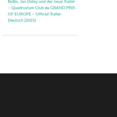
BoBo, Jan Delay und der neue Trailer
– Quadruvium Club
zu
GRAND PRIX
OF EUROPE – Official Trailer
Deutsch (2025)