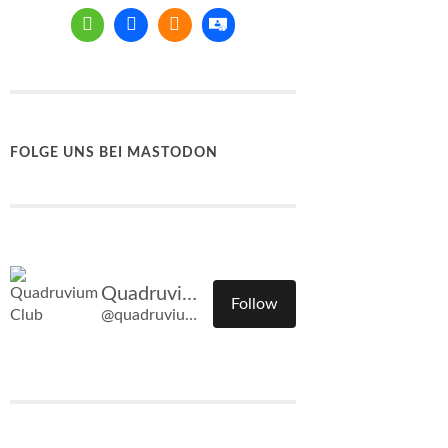
FOLGE UNS BEI MASTODON
Quadruvium Club
Follow
@quadruvium.club@quadruvium.club