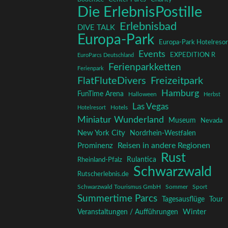
Die ErlebnisPostille
Erlebnisbad
DIVE TALK
Europa-Park
Europa-Park Hotelresor
Events
EXPEDITION R
EuroParcs Deutschland
Ferienparkketten
Ferienpark
FlatFluteDivers
Freizeitpark
Hamburg
FunTime Arena
Halloween
Herbst
Las Vegas
Hotelresort
Hotels
Miniatur Wunderland
Museum
Nevada
New York City
Nordrhein-Westfalen
Reisen in andere Regionen
Prominenz
Rust
Rulantica
Rheinland-Pfalz
Schwarzwald
Rutscherlebnis.de
Schwarzwald Tourismus GmbH
Sommer
Sport
Summertime Parcs
Tagesausflüge
Tour
Winter
Veranstaltungen / Aufführungen