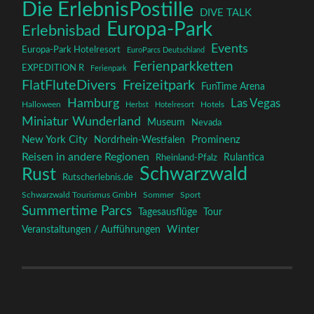
Die ErlebnisPostille
DIVE TALK
Europa-Park
Erlebnisbad
Events
Europa-Park Hotelresort
EuroParcs Deutschland
Ferienparkketten
EXPEDITION R
Ferienpark
FlatFluteDivers
Freizeitpark
FunTime Arena
Hamburg
Las Vegas
Halloween
Herbst
Hotelresort
Hotels
Miniatur Wunderland
Museum
Nevada
New York City
Prominenz
Nordrhein-Westfalen
Reisen in andere Regionen
Rulantica
Rheinland-Pfalz
Schwarzwald
Rust
Rutscherlebnis.de
Schwarzwald Tourismus GmbH
Sommer
Sport
Summertime Parcs
Tagesausflüge
Tour
Winter
Veranstaltungen / Aufführungen