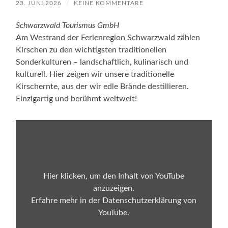
23. JUNI 2026
/
KEINE KOMMENTARE
Schwarzwald Tourismus GmbH
Am Westrand der Ferienregion Schwarzwald zählen
Kirschen zu den wichtigsten traditionellen
Sonderkulturen – landschaftlich, kulinarisch und
kulturell. Hier zeigen wir unsere traditionelle
Kirschernte, aus der wir edle Brände destillieren.
Einzigartig und berühmt weltweit!
„Kirschernte
bei
der
Brennerei
Franz
Fies
im
Hier klicken, um den Inhalt von YouTube
Schwarzwald“
anzuzeigen.
von
YouTube
Erfahre mehr in der
Datenschutzerklärung von
anzeigen
YouTube
.