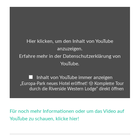
„Europa-
Park
neues
Hotel
eröffnet!
🤠
Komplette
Hier klicken, um den Inhalt von YouTube
Tour
anzuzeigen.
durch
die
Erfahre mehr in der
Datenschutzerklärung von
Riverside
YouTube
.
Western
Lodge“
von
Inhalt von YouTube immer anzeigen
YouTube
anzeigen
„Europa-Park neues Hotel eröffnet! 🤠 Komplette Tour
durch die Riverside Western Lodge“ direkt öffnen
Für noch mehr Informationen oder um das Video auf
YouTube zu schauen, klicke hier!