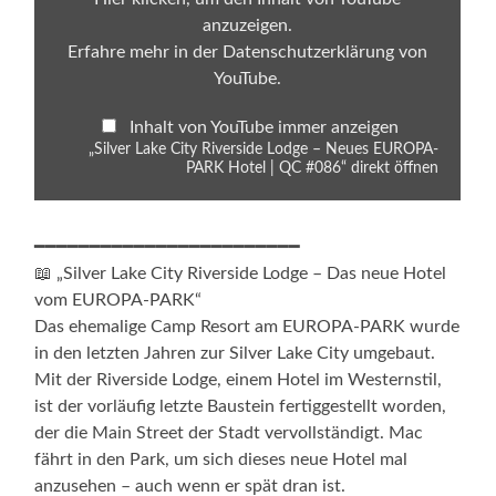
EUROPA-
anzuzeigen.
PARK
Hotel
Erfahre mehr in der
Datenschutzerklärung von
|
YouTube
.
QC
#086“
von
Inhalt von YouTube immer anzeigen
YouTube
anzeigen
„Silver Lake City Riverside Lodge – Neues EUROPA-
PARK Hotel | QC #086“ direkt öffnen
━━━━━━━━━━━━━━━━━━━━━━━━
📖 „Silver Lake City Riverside Lodge – Das neue Hotel
vom EUROPA-PARK“
Das ehemalige Camp Resort am EUROPA-PARK wurde
in den letzten Jahren zur Silver Lake City umgebaut.
Mit der Riverside Lodge, einem Hotel im Westernstil,
ist der vorläufig letzte Baustein fertiggestellt worden,
der die Main Street der Stadt vervollständigt. Mac
fährt in den Park, um sich dieses neue Hotel mal
anzusehen – auch wenn er spät dran ist.