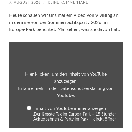
7. AUGUST 2026
/
KEINE KOMMENTARE
Heute schauen wir uns mal ein Video von ViviBing an,
in dem sie von der Sommernachtsparty 2026 im
Europa-Park berichtet. Mal sehen, was sie davon hält:
„Der
längste
Tag
im
Europa-
Park
–
Hier klicken, um den Inhalt von YouTube
15
anzuzeigen.
Stunden
Achterbahnen
Erfahre mehr in der
Datenschutzerklärung von
&
YouTube
.
Party
im
Park!
Inhalt von YouTube immer anzeigen
“
von
„Der längste Tag im Europa-Park – 15 Stunden
YouTube
Achterbahnen & Party im Park! “ direkt öffnen
anzeigen