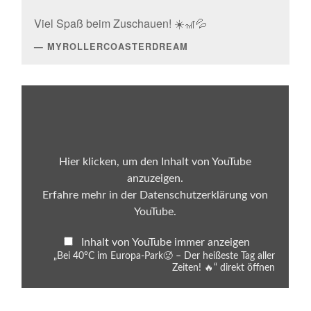
Viel Spaß beim Zuschauen! ☀️🎢💦
MYROLLERCOASTERDREAM
„Bei
40°C
im
Europa-
Park
🥵
–
Hier klicken, um den Inhalt von YouTube
Der
anzuzeigen.
heißeste
Tag
Erfahre mehr in der
Datenschutzerklärung von
aller
YouTube
.
Zeiten!
🔥“
von
Inhalt von YouTube immer anzeigen
YouTube
anzeigen
„Bei 40°C im Europa-Park🥵 – Der heißeste Tag aller
Zeiten! 🔥“ direkt öffnen