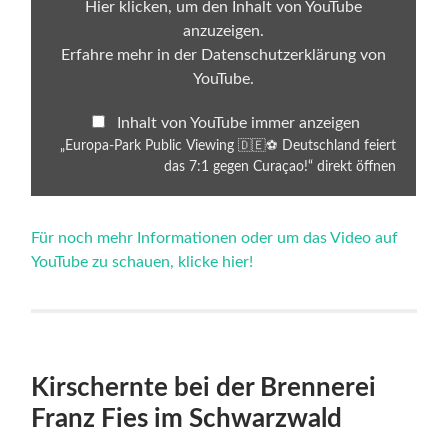
Deutschland
Hier klicken, um den Inhalt von YouTube
feiert
anzuzeigen.
das
7:1
Erfahre mehr in der
Datenschutzerklärung von
gegen
YouTube
.
Curaçao!“
von
YouTube
Inhalt von YouTube immer anzeigen
anzeigen
„Europa-Park Public Viewing 🇩🇪⚽ Deutschland feiert
das 7:1 gegen Curaçao!“ direkt öffnen
Für noch mehr Informationen oder um das Video auf
YouTube zu schauen, klicke hier!
Kirschernte bei der Brennerei
Franz Fies im Schwarzwald