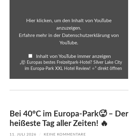
Freizeitpark-
Hotel?
Silver
Lake
Hier klicken, um den Inhalt von YouTube
City
anzuzeigen.
im
Europa-
Erfahre mehr in der
Datenschutzerklärung von
Park
YouTube
.
XXL
Hotel
Review!
Inhalt von YouTube immer anzeigen
⭐“
von
„🤯 Europas bestes Freizeitpark-Hotel? Silver Lake City
YouTube
im Europa-Park XXL Hotel Review! ⭐“ direkt öffnen
anzeigen
Bei 40°C im Europa-Park🥵 – Der
heißeste Tag aller Zeiten! 🔥
11. JULI 2026
/
KEINE KOMMENTARE