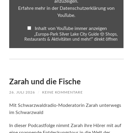
anzuzeigen.
Restaurants
&
Erfahre mehr in der
Datenschutzerklärung von
Aktivitäten
YouTube
.
und
mehr!“
von
Inhalt von YouTube immer anzeigen
YouTube
anzeigen
„Europa-Park Silver Lake City Guide 🤠 Shops,
Restaurants & Aktivitäten und mehr!“ direkt öffnen
Zarah und die Fische
26. JULI 2026
/
KEINE KOMMENTARE
Mit Schwarzwaldradio-Moderatorin Zarah unterwegs
im Schwarzwald
In dieser Podcastfolge nimmt Zarah ihre Hörer mit auf
eine spannende Entdeckungstour in die Welt der