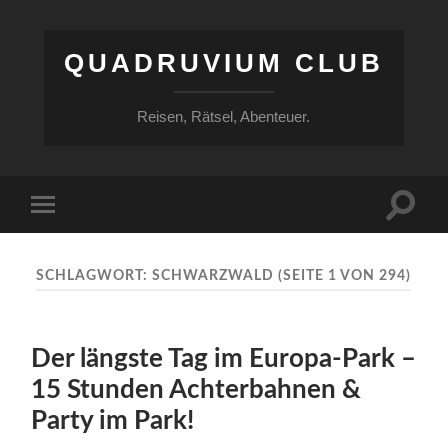
QUADRUVIUM CLUB
Reisen, Rätsel, Abenteuer.
Suchfe
Mobile-
ein-/a
Menü
ein-/ausblenden
SCHLAGWORT:
SCHWARZWALD
(SEITE 1 VON 294)
Der längste Tag im Europa-Park –
15 Stunden Achterbahnen &
Party im Park!