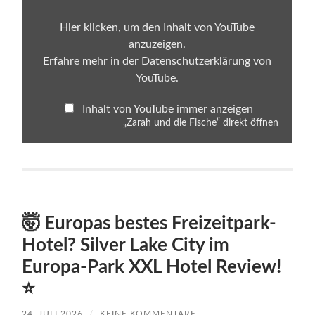
von
YouTube
anzeigen
Hier klicken, um den Inhalt von YouTube
anzuzeigen.
Erfahre mehr in der
Datenschutzerklärung von
YouTube
.
Inhalt von YouTube immer anzeigen
„Zarah und die Fische“ direkt öffnen
🤯 Europas bestes Freizeitpark-
Hotel? Silver Lake City im
Europa-Park XXL Hotel Review!
⭐
24. JULI 2026
/
KEINE KOMMENTARE