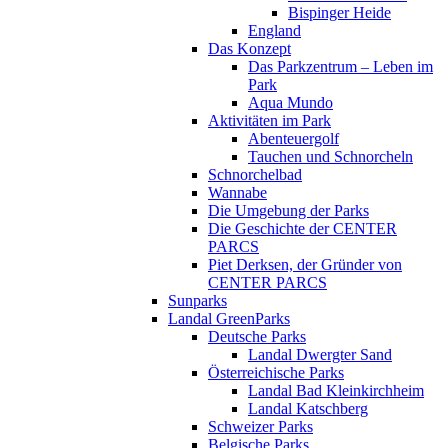
Bispinger Heide
England
Das Konzept
Das Parkzentrum – Leben im
Park
Aqua Mundo
Aktivitäten im Park
Abenteuergolf
Tauchen und Schnorcheln
Schnorchelbad
Wannabe
Die Umgebung der Parks
Die Geschichte der CENTER
PARCS
Piet Derksen, der Gründer von
CENTER PARCS
Sunparks
Landal GreenParks
Deutsche Parks
Landal Dwergter Sand
Österreichische Parks
Landal Bad Kleinkirchheim
Landal Katschberg
Schweizer Parks
Belgische Parks