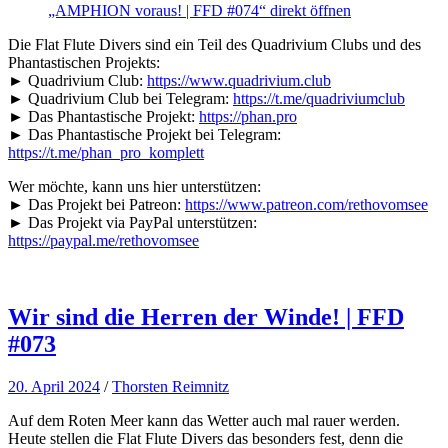
anzeigen
„AMPHION voraus! | FFD #074“ direkt öffnen
Die Flat Flute Divers sind ein Teil des Quadrivium Clubs und des
Phantastischen Projekts:
► Quadrivium Club:
https://www.quadrivium.club
► Quadrivium Club bei Telegram:
https://t.me/quadriviumclub
► Das Phantastische Projekt:
https://phan.pro
► Das Phantastische Projekt bei Telegram:
https://t.me/phan_pro_komplett
Wer möchte, kann uns hier unterstützen:
► Das Projekt bei Patreon:
https://www.patreon.com/rethovomsee
► Das Projekt via PayPal unterstützen:
https://paypal.me/rethovomsee
Wir sind die Herren der Winde! | FFD
#073
20. April 2024
/
Thorsten Reimnitz
Auf dem Roten Meer kann das Wetter auch mal rauer werden.
Heute stellen die Flat Flute Divers das besonders fest, denn die