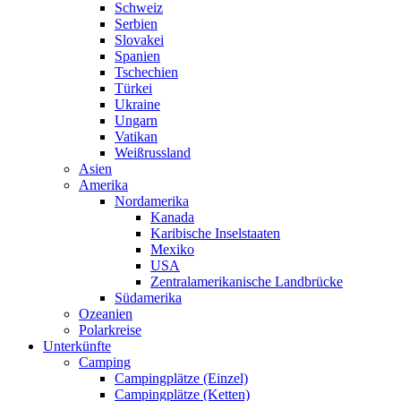
Schweiz
Serbien
Slovakei
Spanien
Tschechien
Türkei
Ukraine
Ungarn
Vatikan
Weißrussland
Asien
Amerika
Nordamerika
Kanada
Karibische Inselstaaten
Mexiko
USA
Zentralamerikanische Landbrücke
Südamerika
Ozeanien
Polarkreise
Unterkünfte
Camping
Campingplätze (Einzel)
Campingplätze (Ketten)