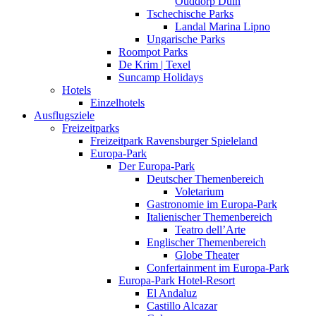
Ouddorp Duin
Tschechische Parks
Landal Marina Lipno
Ungarische Parks
Roompot Parks
De Krim | Texel
Suncamp Holidays
Hotels
Einzelhotels
Ausflugsziele
Freizeitparks
Freizeitpark Ravensburger Spieleland
Europa-Park
Der Europa-Park
Deutscher Themenbereich
Voletarium
Gastronomie im Europa-Park
Italienischer Themenbereich
Teatro dell’Arte
Englischer Themenbereich
Globe Theater
Confertainment im Europa-Park
Europa-Park Hotel-Resort
El Andaluz
Castillo Alcazar