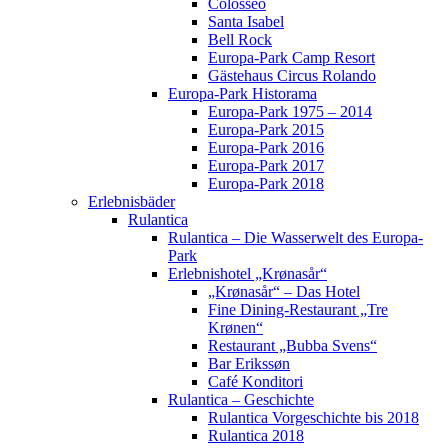
Colosseo
Santa Isabel
Bell Rock
Europa-Park Camp Resort
Gästehaus Circus Rolando
Europa-Park Historama
Europa-Park 1975 – 2014
Europa-Park 2015
Europa-Park 2016
Europa-Park 2017
Europa-Park 2018
Erlebnisbäder
Rulantica
Rulantica – Die Wasserwelt des Europa-
Park
Erlebnishotel „Krønasår“
„Krønasår“ – Das Hotel
Fine Dining-Restaurant „Tre
Krønen“
Restaurant „Bubba Svens“
Bar Erikssøn
Café Konditori
Rulantica – Geschichte
Rulantica Vorgeschichte bis 2018
Rulantica 2018