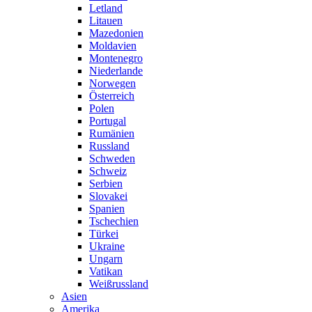
Letland
Litauen
Mazedonien
Moldavien
Montenegro
Niederlande
Norwegen
Österreich
Polen
Portugal
Rumänien
Russland
Schweden
Schweiz
Serbien
Slovakei
Spanien
Tschechien
Türkei
Ukraine
Ungarn
Vatikan
Weißrussland
Asien
Amerika