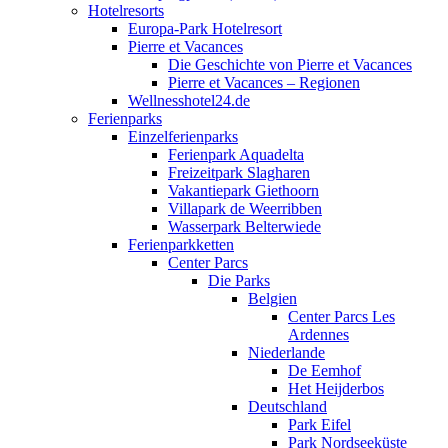
Hotelresorts
Europa-Park Hotelresort
Pierre et Vacances
Die Geschichte von Pierre et Vacances
Pierre et Vacances – Regionen
Wellnesshotel24.de
Ferienparks
Einzelferienparks
Ferienpark Aquadelta
Freizeitpark Slagharen
Vakantiepark Giethoorn
Villapark de Weerribben
Wasserpark Belterwiede
Ferienparkketten
Center Parcs
Die Parks
Belgien
Center Parcs Les
Ardennes
Niederlande
De Eemhof
Het Heijderbos
Deutschland
Park Eifel
Park Nordseeküste