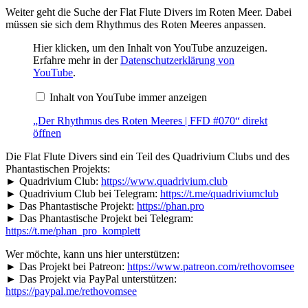
Weiter geht die Suche der Flat Flute Divers im Roten Meer. Dabei
müssen sie sich dem Rhythmus des Roten Meeres anpassen.
„Der
Hier klicken, um den Inhalt von YouTube anzuzeigen.
Rhythmus
Erfahre mehr in der
Datenschutzerklärung von
des
YouTube
.
Roten
Meeres
Inhalt von YouTube immer anzeigen
|
FFD
#070“
„Der Rhythmus des Roten Meeres | FFD #070“ direkt
von
öffnen
YouTube
anzeigen
Die Flat Flute Divers sind ein Teil des Quadrivium Clubs und des
Phantastischen Projekts:
► Quadrivium Club:
https://www.quadrivium.club
► Quadrivium Club bei Telegram:
https://t.me/quadriviumclub
► Das Phantastische Projekt:
https://phan.pro
► Das Phantastische Projekt bei Telegram:
https://t.me/phan_pro_komplett
Wer möchte, kann uns hier unterstützen:
► Das Projekt bei Patreon:
https://www.patreon.com/rethovomsee
► Das Projekt via PayPal unterstützen:
https://paypal.me/rethovomsee