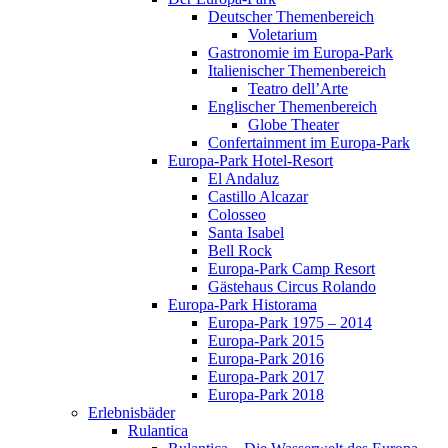
Deutscher Themenbereich
Voletarium
Gastronomie im Europa-Park
Italienischer Themenbereich
Teatro dell’Arte
Englischer Themenbereich
Globe Theater
Confertainment im Europa-Park
Europa-Park Hotel-Resort
El Andaluz
Castillo Alcazar
Colosseo
Santa Isabel
Bell Rock
Europa-Park Camp Resort
Gästehaus Circus Rolando
Europa-Park Historama
Europa-Park 1975 – 2014
Europa-Park 2015
Europa-Park 2016
Europa-Park 2017
Europa-Park 2018
Erlebnisbäder
Rulantica