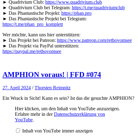
► Quadrivium Club:
https://www.quadrivium.club
► Quadrivium Club bei Telegram:
https://t.me/quadriviumclub
► Das Phantastische Projekt:
https://phan.pro
► Das Phantastische Projekt bei Telegram:
https://t.me/phan_pro_komplett
Wer möchte, kann uns hier unterstützen:
► Das Projekt bei Patreon:
https://www.patreon.com/rethovomsee
► Das Projekt via PayPal unterstützen:
https://paypal.me/rethovomsee
AMPHION voraus! | FFD #074
27. April 2024
/
Thorsten Reimnitz
Ein Wrack in Sicht! Kann es sein? Ist das die gesuchte AMPHION?
„AMPHION
Hier klicken, um den Inhalt von YouTube anzuzeigen.
voraus!
Erfahre mehr in der
Datenschutzerklärung von
|
YouTube
.
FFD
#074“
Inhalt von YouTube immer anzeigen
von
YouTube