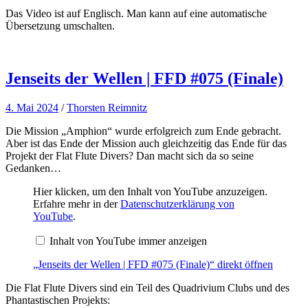
Price
Das Video ist auf Englisch. Man kann auf eine automatische
of
Übersetzung umschalten.
Every
Dive
Course.“
von
YouTube
Jenseits der Wellen | FFD #075 (Finale)
anzeigen
4. Mai 2024
/
Thorsten Reimnitz
Die Mission „Amphion“ wurde erfolgreich zum Ende gebracht.
Aber ist das Ende der Mission auch gleichzeitig das Ende für das
Projekt der Flat Flute Divers? Dan macht sich da so seine
Gedanken…
„Jenseits
Hier klicken, um den Inhalt von YouTube anzuzeigen.
der
Erfahre mehr in der
Datenschutzerklärung von
Wellen
YouTube
.
|
FFD
Inhalt von YouTube immer anzeigen
#075
(Finale)“
von
„Jenseits der Wellen | FFD #075 (Finale)“ direkt öffnen
YouTube
anzeigen
Die Flat Flute Divers sind ein Teil des Quadrivium Clubs und des
Phantastischen Projekts: