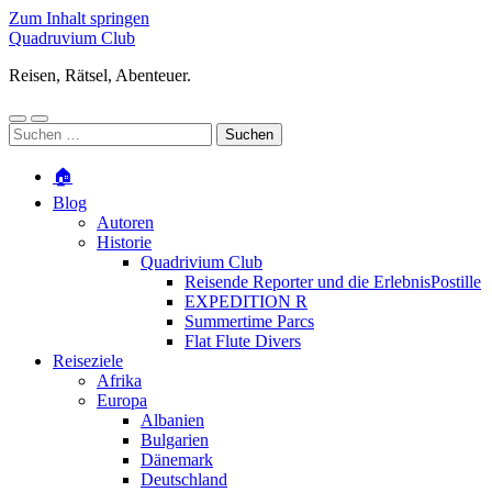
Zum Inhalt springen
Quadruvium Club
Reisen, Rätsel, Abenteuer.
Mobile-
Suchfeld
Suchen
Menü
ein-/ausblenden
nach:
ein-/ausblenden
🏠
Blog
Autoren
Historie
Quadrivium Club
Reisende Reporter und die ErlebnisPostille
EXPEDITION R
Summertime Parcs
Flat Flute Divers
Reiseziele
Afrika
Europa
Albanien
Bulgarien
Dänemark
Deutschland