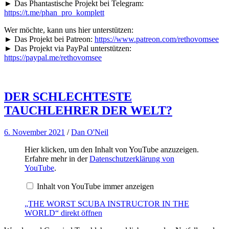
► Das Phantastische Projekt bei Telegram:
https://t.me/phan_pro_komplett
Wer möchte, kann uns hier unterstützen:
► Das Projekt bei Patreon:
https://www.patreon.com/rethovomsee
► Das Projekt via PayPal unterstützen:
https://paypal.me/rethovomsee
DER SCHLECHTESTE
TAUCHLEHRER DER WELT?
6. November 2021
/
Dan O'Neil
„THE
Hier klicken, um den Inhalt von YouTube anzuzeigen.
WORST
Erfahre mehr in der
Datenschutzerklärung von
SCUBA
YouTube
.
INSTRUCTOR
IN
Inhalt von YouTube immer anzeigen
THE
WORLD“
von
„THE WORST SCUBA INSTRUCTOR IN THE
YouTube
WORLD“ direkt öffnen
anzeigen