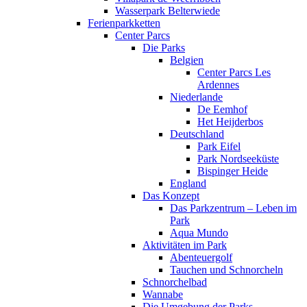
Wasserpark Belterwiede
Ferienparkketten
Center Parcs
Die Parks
Belgien
Center Parcs Les
Ardennes
Niederlande
De Eemhof
Het Heijderbos
Deutschland
Park Eifel
Park Nordseeküste
Bispinger Heide
England
Das Konzept
Das Parkzentrum – Leben im
Park
Aqua Mundo
Aktivitäten im Park
Abenteuergolf
Tauchen und Schnorcheln
Schnorchelbad
Wannabe
Die Umgebung der Parks