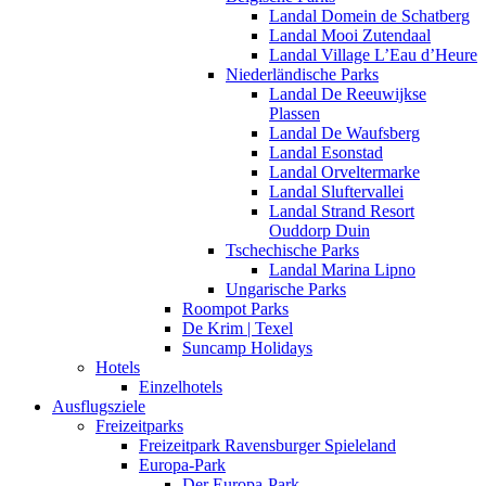
Landal Domein de Schatberg
Landal Mooi Zutendaal
Landal Village L’Eau d’Heure
Niederländische Parks
Landal De Reeuwijkse
Plassen
Landal De Waufsberg
Landal Esonstad
Landal Orveltermarke
Landal Sluftervallei
Landal Strand Resort
Ouddorp Duin
Tschechische Parks
Landal Marina Lipno
Ungarische Parks
Roompot Parks
De Krim | Texel
Suncamp Holidays
Hotels
Einzelhotels
Ausflugsziele
Freizeitparks
Freizeitpark Ravensburger Spieleland
Europa-Park
Der Europa-Park