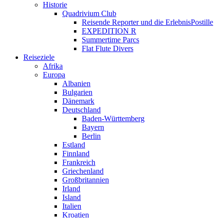
Historie
Quadrivium Club
Reisende Reporter und die ErlebnisPostille
EXPEDITION R
Summertime Parcs
Flat Flute Divers
Reiseziele
Afrika
Europa
Albanien
Bulgarien
Dänemark
Deutschland
Baden-Württemberg
Bayern
Berlin
Estland
Finnland
Frankreich
Griechenland
Großbritannien
Irland
Island
Italien
Kroatien