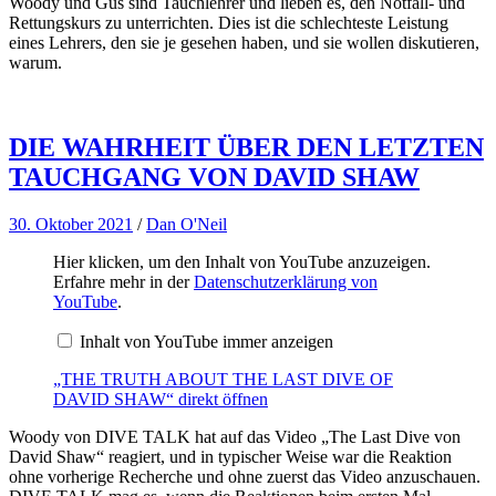
Woody und Gus sind Tauchlehrer und lieben es, den Notfall- und
Rettungskurs zu unterrichten. Dies ist die schlechteste Leistung
eines Lehrers, den sie je gesehen haben, und sie wollen diskutieren,
warum.
DIE WAHRHEIT ÜBER DEN LETZTEN
TAUCHGANG VON DAVID SHAW
30. Oktober 2021
/
Dan O'Neil
„THE
Hier klicken, um den Inhalt von YouTube anzuzeigen.
TRUTH
Erfahre mehr in der
Datenschutzerklärung von
ABOUT
YouTube
.
THE
LAST
Inhalt von YouTube immer anzeigen
DIVE
OF
DAVID
„THE TRUTH ABOUT THE LAST DIVE OF
SHAW“
DAVID SHAW“ direkt öffnen
von
YouTube
Woody von DIVE TALK hat auf das Video „The Last Dive von
anzeigen
David Shaw“ reagiert, und in typischer Weise war die Reaktion
ohne vorherige Recherche und ohne zuerst das Video anzuschauen.