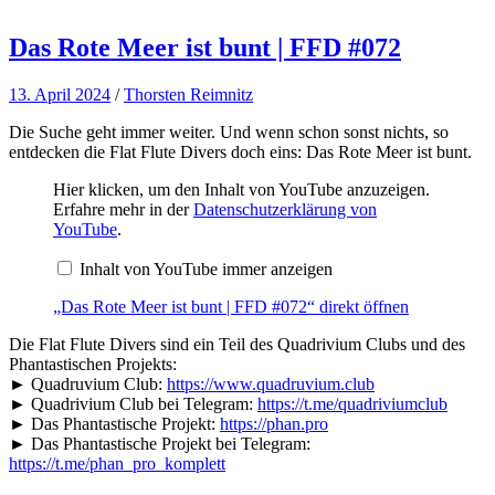
Das Rote Meer ist bunt | FFD #072
13. April 2024
/
Thorsten Reimnitz
Die Suche geht immer weiter. Und wenn schon sonst nichts, so
entdecken die Flat Flute Divers doch eins: Das Rote Meer ist bunt.
„Das
Hier klicken, um den Inhalt von YouTube anzuzeigen.
Rote
Erfahre mehr in der
Datenschutzerklärung von
Meer
YouTube
.
ist
bunt
Inhalt von YouTube immer anzeigen
|
FFD
#072“
„Das Rote Meer ist bunt | FFD #072“ direkt öffnen
von
YouTube
Die Flat Flute Divers sind ein Teil des Quadrivium Clubs und des
anzeigen
Phantastischen Projekts:
► Quadruvium Club:
https://www.quadruvium.club
► Quadrivium Club bei Telegram:
https://t.me/quadriviumclub
► Das Phantastische Projekt:
https://phan.pro
► Das Phantastische Projekt bei Telegram:
https://t.me/phan_pro_komplett