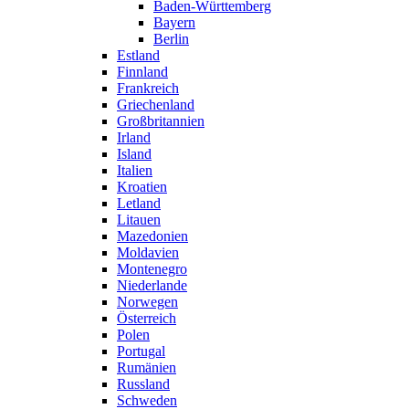
Baden-Württemberg
Bayern
Berlin
Estland
Finnland
Frankreich
Griechenland
Großbritannien
Irland
Island
Italien
Kroatien
Letland
Litauen
Mazedonien
Moldavien
Montenegro
Niederlande
Norwegen
Österreich
Polen
Portugal
Rumänien
Russland
Schweden