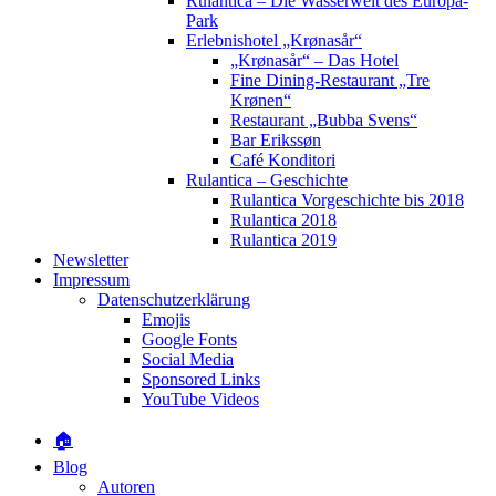
Rulantica – Die Wasserwelt des Europa-
Park
Erlebnishotel „Krønasår“
„Krønasår“ – Das Hotel
Fine Dining-Restaurant „Tre
Krønen“
Restaurant „Bubba Svens“
Bar Erikssøn
Café Konditori
Rulantica – Geschichte
Rulantica Vorgeschichte bis 2018
Rulantica 2018
Rulantica 2019
Newsletter
Impressum
Datenschutzerklärung
Emojis
Google Fonts
Social Media
Sponsored Links
YouTube Videos
🏠
Blog
Autoren