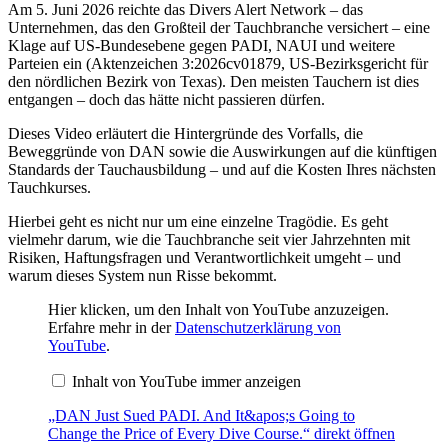
Am 5. Juni 2026 reichte das Divers Alert Network – das
Unternehmen, das den Großteil der Tauchbranche versichert – eine
Klage auf US-Bundesebene gegen PADI, NAUI und weitere
Parteien ein (Aktenzeichen 3:2026cv01879, US-Bezirksgericht für
den nördlichen Bezirk von Texas). Den meisten Tauchern ist dies
entgangen – doch das hätte nicht passieren dürfen.
Dieses Video erläutert die Hintergründe des Vorfalls, die
Beweggründe von DAN sowie die Auswirkungen auf die künftigen
Standards der Tauchausbildung – und auf die Kosten Ihres nächsten
Tauchkurses.
Hierbei geht es nicht nur um eine einzelne Tragödie. Es geht
vielmehr darum, wie die Tauchbranche seit vier Jahrzehnten mit
Risiken, Haftungsfragen und Verantwortlichkeit umgeht – und
warum dieses System nun Risse bekommt.
„DAN
Hier klicken, um den Inhalt von YouTube anzuzeigen.
Just
Erfahre mehr in der
Datenschutzerklärung von
Sued
YouTube
.
PADI.
And
Inhalt von YouTube immer anzeigen
It&apos;s
Going
to
„DAN Just Sued PADI. And It&apos;s Going to
Change
Change the Price of Every Dive Course.“ direkt öffnen
the