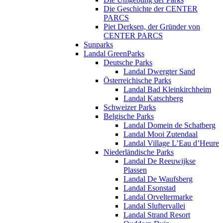
Die Geschichte der CENTER
PARCS
Piet Derksen, der Gründer von
CENTER PARCS
Sunparks
Landal GreenParks
Deutsche Parks
Landal Dwergter Sand
Österreichische Parks
Landal Bad Kleinkirchheim
Landal Katschberg
Schweizer Parks
Belgische Parks
Landal Domein de Schatberg
Landal Mooi Zutendaal
Landal Village L’Eau d’Heure
Niederländische Parks
Landal De Reeuwijkse
Plassen
Landal De Waufsberg
Landal Esonstad
Landal Orveltermarke
Landal Sluftervallei
Landal Strand Resort