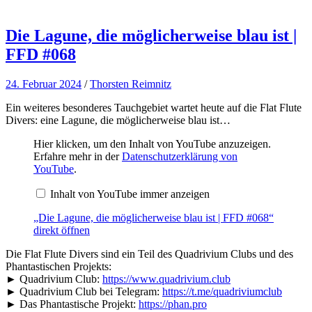
Die Lagune, die möglicherweise blau ist |
FFD #068
24. Februar 2024
/
Thorsten Reimnitz
Ein weiteres besonderes Tauchgebiet wartet heute auf die Flat Flute
Divers: eine Lagune, die möglicherweise blau ist…
„Die
Hier klicken, um den Inhalt von YouTube anzuzeigen.
Lagune,
Erfahre mehr in der
Datenschutzerklärung von
die
YouTube
.
möglicherweise
blau
Inhalt von YouTube immer anzeigen
ist
|
FFD
„Die Lagune, die möglicherweise blau ist | FFD #068“
#068“
direkt öffnen
von
YouTube
Die Flat Flute Divers sind ein Teil des Quadrivium Clubs und des
anzeigen
Phantastischen Projekts:
► Quadrivium Club:
https://www.quadrivium.club
► Quadrivium Club bei Telegram:
https://t.me/quadriviumclub
► Das Phantastische Projekt:
https://phan.pro