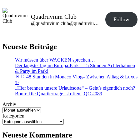
Quadruvium Club
Follow
@quadruvium.club@quadruvium.club
Neueste Beiträge
Wir müssen über WACKEN sprechen…
Der längste Tag im Europa-Park – 15 Stunden Achterbahnen
& Party im Park!
🇲🇨 48 Stunden in Monaco Vlog– Zwischen Alltag & Luxus
✨
„Hier brennen unsere Urlaubsorte“ – Geht’s eigentlich noch?
Bonn: Die Quartierfrage ist offen | QC #089
Archiv
Kategorien
Neueste Kommentare