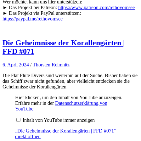
Wer möchte, kann uns hier unterstützen:
► Das Projekt bei Patreon:
https://www.patreon.com/rethovomsee
► Das Projekt via PayPal unterstützen:
https://paypal.me/rethovomsee
Die Geheimnisse der Korallengärten |
FFD #071
6. April 2024
/
Thorsten Reimnitz
Die Flat Flute Divers sind weiterhin auf der Suche. Bisher haben sie
das Schiff zwar nicht gefunden, aber vielleicht entdecken sie die
Geheimnisse der Korallengärten.
„Die
Hier klicken, um den Inhalt von YouTube anzuzeigen.
Geheimnisse
Erfahre mehr in der
Datenschutzerklärung von
der
YouTube
.
Korallengärten
|
Inhalt von YouTube immer anzeigen
FFD
#071“
von
„Die Geheimnisse der Korallengärten | FFD #071“
YouTube
direkt öffnen
anzeigen