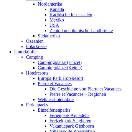
Nordamerika
Kanada
Karibische Inselstaaten
Mexiko
USA
Zentralamerikanische Landbrücke
Südamerika
Ozeanien
Polarkreise
Unterkünfte
Camping
Campingplätze (Einzel)
Campingplätze (Ketten)
Hotelresorts
Europa-Park Hotelresort
Pierre et Vacances
Die Geschichte von Pierre et Vacances
Pierre et Vacances – Regionen
Wellnesshotel24.de
Ferienparks
Einzelferienparks
Ferienpark Aquadelta
Freizeitpark Slagharen
Vakantiepark Giethoorn
Villapark de Weerribben