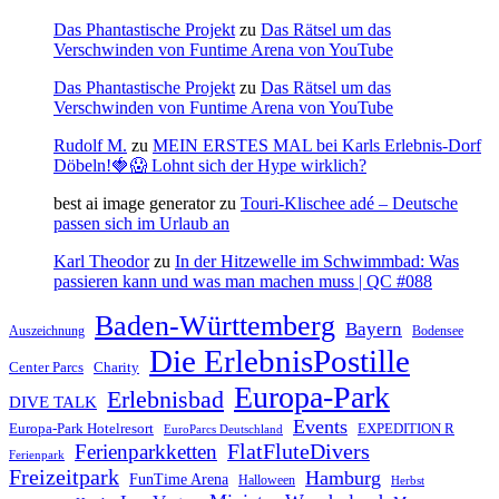
Das Phantastische Projekt
zu
Das Rätsel um das
Verschwinden von Funtime Arena von YouTube
Das Phantastische Projekt
zu
Das Rätsel um das
Verschwinden von Funtime Arena von YouTube
Rudolf M.
zu
MEIN ERSTES MAL bei Karls Erlebnis-Dorf
Döbeln!🍓😱 Lohnt sich der Hype wirklich?
best ai image generator
zu
Touri-Klischee adé – Deutsche
passen sich im Urlaub an
Karl Theodor
zu
In der Hitzewelle im Schwimmbad: Was
passieren kann und was man machen muss | QC #088
Baden-Württemberg
Bayern
Auszeichnung
Bodensee
Die ErlebnisPostille
Center Parcs
Charity
Europa-Park
Erlebnisbad
DIVE TALK
Events
Europa-Park Hotelresort
EXPEDITION R
EuroParcs Deutschland
FlatFluteDivers
Ferienparkketten
Ferienpark
Freizeitpark
Hamburg
FunTime Arena
Halloween
Herbst