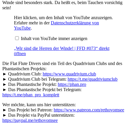
Winde sind besonders stark. Da heißt es, beim Tauchen vorsichtig
sein!
„Wir
Hier klicken, um den Inhalt von YouTube anzuzeigen.
sind
Erfahre mehr in der
Datenschutzerklärung von
die
YouTube
.
Herren
der
Inhalt von YouTube immer anzeigen
Winde!
|
FFD
„Wir sind die Herren der Winde! | FFD #073“ direkt
#073“
öffnen
von
YouTube
Die Flat Flute Divers sind ein Teil des Quadrivium Clubs und des
anzeigen
Phantastischen Projekts:
► Quadrivium Club:
https://www.quadrivium.club
► Quadrivium Club bei Telegram:
https://t.me/quadriviumclub
► Das Phantastische Projekt:
https://phan.pro
► Das Phantastische Projekt bei Telegram:
https://t.me/phan_pro_komplett
Wer möchte, kann uns hier unterstützen:
► Das Projekt bei Patreon:
https://www.patreon.com/rethovomsee
► Das Projekt via PayPal unterstützen:
https://paypal.me/rethovomsee