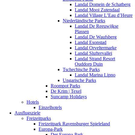
Landal Domein de Schatberg
Landal Mooi Zutendaal
Landal Village L’Eau d’Heure
Niederländische Parks
Landal De Reeuwijkse
Plassen
Landal De Waufsberg
Landal Esonstad
Landal Orveltermarke
Landal Sluftervallei
Landal Strand Resort
Ouddorp Duin
Tschechische Parks
Landal Marina Lipno
Ungarische Parks
Roompot Parks
De Krim | Texel
Suncamp Holidays
Hotels
Einzelhotels
Ausflugsziele
Freizeitparks
Freizeitpark Ravensburger Spieleland
Europa-Park
Der Europa-Park