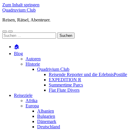
Zum Inhalt springen
Quadruvium Club
Reisen, Rätsel, Abenteuer.
Mobile-
Suchfeld
Suchen
Menü
ein-/ausblenden
nach:
ein-/ausblenden
🏠
Blog
Autoren
Historie
Quadrivium Club
Reisende Reporter und die ErlebnisPostille
EXPEDITION R
Summertime Parcs
Flat Flute Divers
Reiseziele
Afrika
Europa
Albanien
Bulgarien
Dänemark
Deutschland