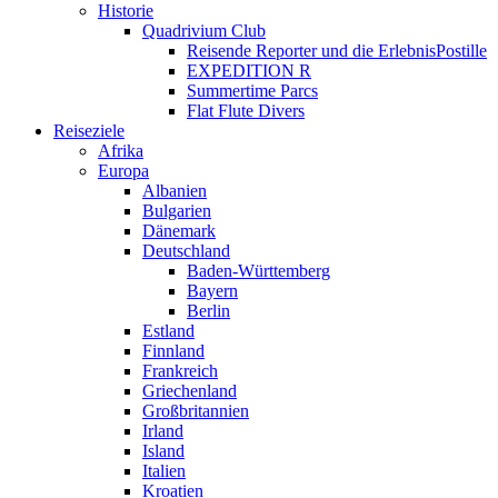
Historie
Quadrivium Club
Reisende Reporter und die ErlebnisPostille
EXPEDITION R
Summertime Parcs
Flat Flute Divers
Reiseziele
Afrika
Europa
Albanien
Bulgarien
Dänemark
Deutschland
Baden-Württemberg
Bayern
Berlin
Estland
Finnland
Frankreich
Griechenland
Großbritannien
Irland
Island
Italien
Kroatien