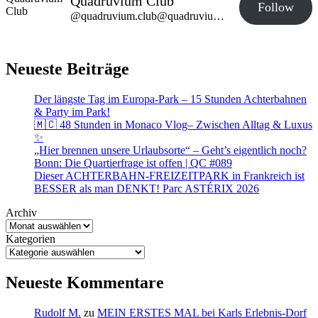
Quadruvium Club
Follow
@quadruvium.club@quadruvium.club
Neueste Beiträge
Der längste Tag im Europa-Park – 15 Stunden Achterbahnen
& Party im Park!
🇲🇨 48 Stunden in Monaco Vlog– Zwischen Alltag & Luxus
✨
„Hier brennen unsere Urlaubsorte“ – Geht’s eigentlich noch?
Bonn: Die Quartierfrage ist offen | QC #089
Dieser ACHTERBAHN-FREIZEITPARK in Frankreich ist
BESSER als man DENKT! Parc ASTÉRIX 2026
Archiv
Kategorien
Neueste Kommentare
Rudolf M.
zu
MEIN ERSTES MAL bei Karls Erlebnis-Dorf