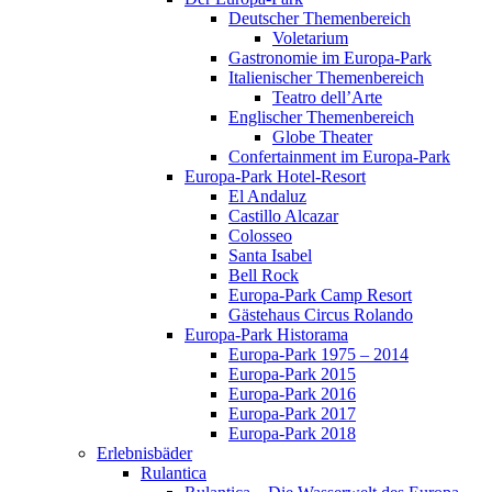
Deutscher Themenbereich
Voletarium
Gastronomie im Europa-Park
Italienischer Themenbereich
Teatro dell’Arte
Englischer Themenbereich
Globe Theater
Confertainment im Europa-Park
Europa-Park Hotel-Resort
El Andaluz
Castillo Alcazar
Colosseo
Santa Isabel
Bell Rock
Europa-Park Camp Resort
Gästehaus Circus Rolando
Europa-Park Historama
Europa-Park 1975 – 2014
Europa-Park 2015
Europa-Park 2016
Europa-Park 2017
Europa-Park 2018
Erlebnisbäder
Rulantica