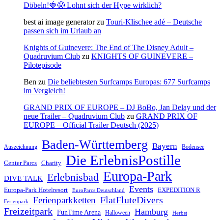
Döbeln!🍓😱 Lohnt sich der Hype wirklich?
best ai image generator
zu
Touri-Klischee adé – Deutsche
passen sich im Urlaub an
Knights of Guinevere: The End of The Disney Adult –
Quadruvium Club
zu
KNIGHTS OF GUINEVERE –
Pilotepisode
Ben
zu
Die beliebtesten Surfcamps Europas: 677 Surfcamps
im Vergleich!
GRAND PRIX OF EUROPE – DJ BoBo, Jan Delay und der
neue Trailer – Quadruvium Club
zu
GRAND PRIX OF
EUROPE – Official Trailer Deutsch (2025)
Baden-Württemberg
Bayern
Auszeichnung
Bodensee
Die ErlebnisPostille
Center Parcs
Charity
Europa-Park
Erlebnisbad
DIVE TALK
Events
Europa-Park Hotelresort
EXPEDITION R
EuroParcs Deutschland
FlatFluteDivers
Ferienparkketten
Ferienpark
Freizeitpark
Hamburg
FunTime Arena
Halloween
Herbst