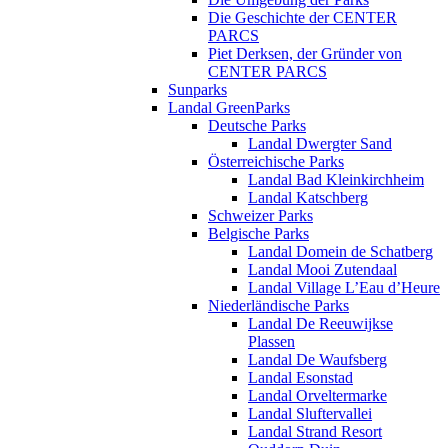
Die Geschichte der CENTER
PARCS
Piet Derksen, der Gründer von
CENTER PARCS
Sunparks
Landal GreenParks
Deutsche Parks
Landal Dwergter Sand
Österreichische Parks
Landal Bad Kleinkirchheim
Landal Katschberg
Schweizer Parks
Belgische Parks
Landal Domein de Schatberg
Landal Mooi Zutendaal
Landal Village L’Eau d’Heure
Niederländische Parks
Landal De Reeuwijkse
Plassen
Landal De Waufsberg
Landal Esonstad
Landal Orveltermarke
Landal Sluftervallei
Landal Strand Resort