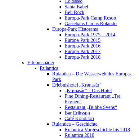
Colosseo
Santa Isabel
Bell Rock
Europa-Park Camp Resort
Gästehaus Circus Rolando
Europa-Park Historama
Europa-Park 1975 – 2014
Europa-Park 2015
Europa-Park 2016
Europa-Park 2017
Europa-Park 2018
Erlebnisbäder
Rulantica
Rulantica – Die Wasserwelt des Europa-
Park
Erlebnishotel „Krønasår“
„Krønasår“ – Das Hotel
Fine Dining-Restaurant „Tre
Krønen“
Restaurant „Bubba Svens“
Bar Erikssøn
Café Konditori
Rulantica – Geschichte
Rulantica Vorgeschichte bis 2018
Rulantica 2018