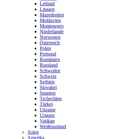
Letland
Litauen
Mazedonien
Moldavien
Montenegro
Niederlande
Norwegen
Österreich
Polen
Portugal
Rumänien
Russland
Schweden
Schweiz
Serbien
Slovakei
Spanien
Tschechien
Türkei
Ukraine
Ungarn
Vatikan
Weißrussland
Asien
Amerika