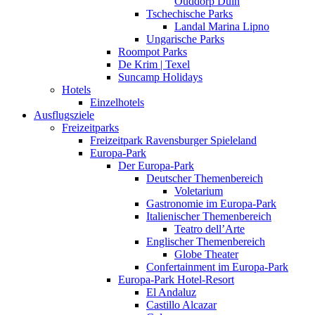
Ouddorp Duin
Tschechische Parks
Landal Marina Lipno
Ungarische Parks
Roompot Parks
De Krim | Texel
Suncamp Holidays
Hotels
Einzelhotels
Ausflugsziele
Freizeitparks
Freizeitpark Ravensburger Spieleland
Europa-Park
Der Europa-Park
Deutscher Themenbereich
Voletarium
Gastronomie im Europa-Park
Italienischer Themenbereich
Teatro dell’Arte
Englischer Themenbereich
Globe Theater
Confertainment im Europa-Park
Europa-Park Hotel-Resort
El Andaluz
Castillo Alcazar