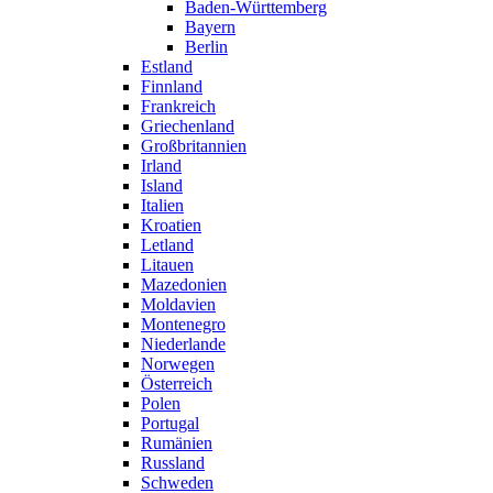
Baden-Württemberg
Bayern
Berlin
Estland
Finnland
Frankreich
Griechenland
Großbritannien
Irland
Island
Italien
Kroatien
Letland
Litauen
Mazedonien
Moldavien
Montenegro
Niederlande
Norwegen
Österreich
Polen
Portugal
Rumänien
Russland
Schweden