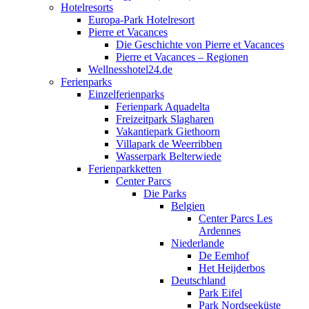
Hotelresorts
Europa-Park Hotelresort
Pierre et Vacances
Die Geschichte von Pierre et Vacances
Pierre et Vacances – Regionen
Wellnesshotel24.de
Ferienparks
Einzelferienparks
Ferienpark Aquadelta
Freizeitpark Slagharen
Vakantiepark Giethoorn
Villapark de Weerribben
Wasserpark Belterwiede
Ferienparkketten
Center Parcs
Die Parks
Belgien
Center Parcs Les
Ardennes
Niederlande
De Eemhof
Het Heijderbos
Deutschland
Park Eifel
Park Nordseeküste