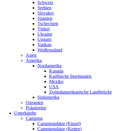
Schweiz
Serbien
Slovakei
Spanien
Tschechien
Türkei
Ukraine
Ungarn
Vatikan
Weißrussland
Asien
Amerika
Nordamerika
Kanada
Karibische Inselstaaten
Mexiko
USA
Zentralamerikanische Landbrücke
Südamerika
Ozeanien
Polarkreise
Unterkünfte
Camping
Campingplätze (Einzel)
Campingplätze (Ketten)