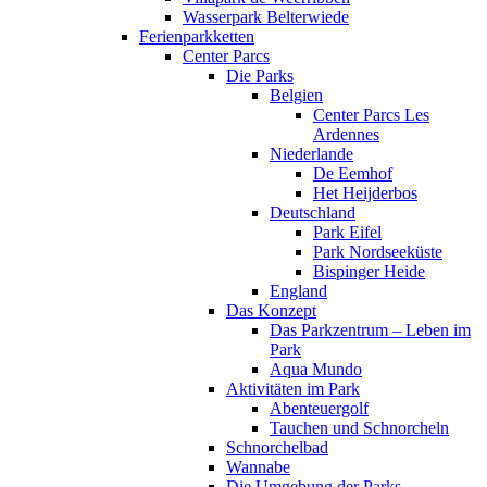
Wasserpark Belterwiede
Ferienparkketten
Center Parcs
Die Parks
Belgien
Center Parcs Les
Ardennes
Niederlande
De Eemhof
Het Heijderbos
Deutschland
Park Eifel
Park Nordseeküste
Bispinger Heide
England
Das Konzept
Das Parkzentrum – Leben im
Park
Aqua Mundo
Aktivitäten im Park
Abenteuergolf
Tauchen und Schnorcheln
Schnorchelbad
Wannabe
Die Umgebung der Parks