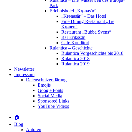
Rulantica – Die Wasserwelt des Europa-
Park
Erlebnishotel „Krønasår“
„Krønasår“ – Das Hotel
Fine Dining-Restaurant „Tre
Krønen“
Restaurant „Bubba Svens“
Bar Erikssøn
Café Konditori
Rulantica – Geschichte
Rulantica Vorgeschichte bis 2018
Rulantica 2018
Rulantica 2019
Newsletter
Impressum
Datenschutzerklärung
Emojis
Google Fonts
Social Media
Sponsored Links
YouTube Videos
🏠
Blog
Autoren