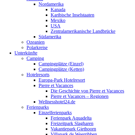
Nordamerika
Kanada
Karibische Inselstaaten
Mexiko
USA
Zentralamerikanische Landbrücke
Südamerika
Ozeanien
Polarkreise
Unterkünfte
Camping
Campingplätze (Einzel)
Campingplätze (Ketten)
Hotelresorts
Europa-Park Hotelresort
Pierre et Vacances
Die Geschichte von Pierre et Vacances
Pierre et Vacances – Regionen
Wellnesshotel24.de
Ferienparks
Einzelferienparks
Ferienpark Aquadelta
Freizeitpark Slagharen
Vakantiepark Giethoorn
Villapark de Weerribben