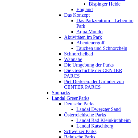
Bispinger Heide
England
Das Konzept
Das Parkzentrum – Leben im
Park
Aqua Mundo
Aktivitäten im Park
Abenteuergolf
Tauchen und Schnorcheln
Schnorchelbad
Wannabe
Die Umgebung der Parks
Die Geschichte der CENTER
PARCS
Piet Derksen, der Gründer von
CENTER PARCS
Sunparks
Landal GreenParks
Deutsche Parks
Landal Dwergter Sand
Österreichische Parks
Landal Bad Kleinkirchheim
Landal Katschberg
Schweizer Parks
Belgische Parks