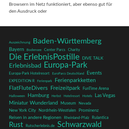
Browsern im Netz funktioniert, aber ebenso gut für
den Ausdruck oder
Baden-Württemberg
Auszeichnung
Bayern
Charity
Center Parcs
Bodensee
Die ErlebnisPostille
DIVE TALK
Europa-Park
Erlebnisbad
Events
Europa-Park Hotelresort
EuroParcs Deutschland
Ferienparkketten
EXPEDITION R
Ferienpark
FlatFluteDivers
Freizeitpark
FunTime Arena
Hamburg
Las Vegas
Halloween
Herbst
Hotelresort
Hotels
Miniatur Wunderland
Museum
Nevada
New York City
Prominenz
Nordrhein-Westfalen
Reisen in andere Regionen
Rulantica
Rheinland-Pfalz
Schwarzwald
Rust
Rutscherlebnis.de