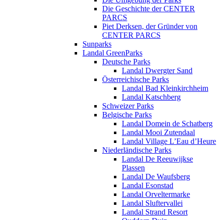
Die Geschichte der CENTER
PARCS
Piet Derksen, der Gründer von
CENTER PARCS
Sunparks
Landal GreenParks
Deutsche Parks
Landal Dwergter Sand
Österreichische Parks
Landal Bad Kleinkirchheim
Landal Katschberg
Schweizer Parks
Belgische Parks
Landal Domein de Schatberg
Landal Mooi Zutendaal
Landal Village L’Eau d’Heure
Niederländische Parks
Landal De Reeuwijkse
Plassen
Landal De Waufsberg
Landal Esonstad
Landal Orveltermarke
Landal Sluftervallei
Landal Strand Resort