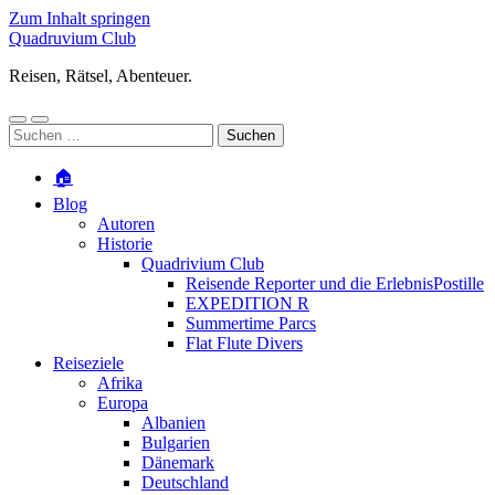
Zum Inhalt springen
Quadruvium Club
Reisen, Rätsel, Abenteuer.
Mobile-
Suchfeld
Suchen
Menü
ein-/ausblenden
nach:
ein-/ausblenden
🏠
Blog
Autoren
Historie
Quadrivium Club
Reisende Reporter und die ErlebnisPostille
EXPEDITION R
Summertime Parcs
Flat Flute Divers
Reiseziele
Afrika
Europa
Albanien
Bulgarien
Dänemark
Deutschland