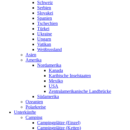
Schweiz
Serbien
Slovakei
Spanien
Tschechien
Türkei
Ukraine
Ungarn
Vatikan
Weißrussland
Asien
Amerika
Nordamerika
Kanada
Karibische Inselstaaten
Mexiko
USA
Zentralamerikanische Landbrücke
Südamerika
Ozeanien
Polarkreise
Unterkünfte
Camping
Campingplätze (Einzel)
Campingplätze (Ketten)