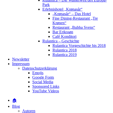
Rulantica – Die Wasserwelt des Europa-
Park
Erlebnishotel „Krønasår“
„Krønasår“ – Das Hotel
Fine Dining-Restaurant „Tre
Krønen“
Restaurant „Bubba Svens“
Bar Erikssøn
Café Konditori
Rulantica – Geschichte
Rulantica Vorgeschichte bis 2018
Rulantica 2018
Rulantica 2019
Newsletter
Impressum
Datenschutzerklärung
Emojis
Google Fonts
Social Media
Sponsored Links
YouTube Videos
🏠
Blog
Autoren