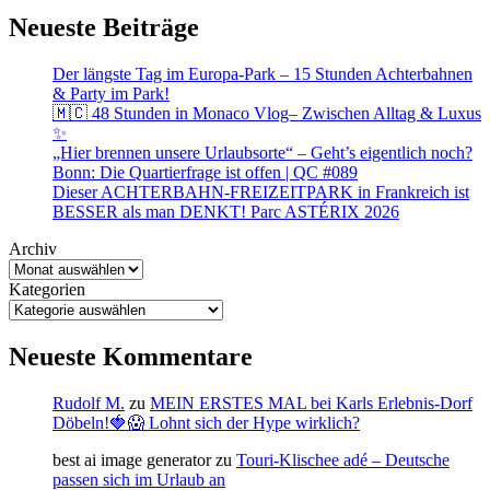
Neueste Beiträge
Der längste Tag im Europa-Park – 15 Stunden Achterbahnen
& Party im Park!
🇲🇨 48 Stunden in Monaco Vlog– Zwischen Alltag & Luxus
✨
„Hier brennen unsere Urlaubsorte“ – Geht’s eigentlich noch?
Bonn: Die Quartierfrage ist offen | QC #089
Dieser ACHTERBAHN-FREIZEITPARK in Frankreich ist
BESSER als man DENKT! Parc ASTÉRIX 2026
Archiv
Kategorien
Neueste Kommentare
Rudolf M.
zu
MEIN ERSTES MAL bei Karls Erlebnis-Dorf
Döbeln!🍓😱 Lohnt sich der Hype wirklich?
best ai image generator
zu
Touri-Klischee adé – Deutsche
passen sich im Urlaub an