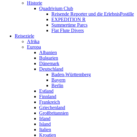
Historie
Quadrivium Club
Reisende Reporter und die ErlebnisPostille
EXPEDITION R
Summertime Parcs
Flat Flute Divers
Reiseziele
Afrika
Europa
Albanien
Bulgarien
Dänemark
Deutschland
Baden-Württemberg
Bayern
Berlin
Estland
Finnland
Frankreich
Griechenland
Großbritannien
Irland
Island
Italien
Kroatien