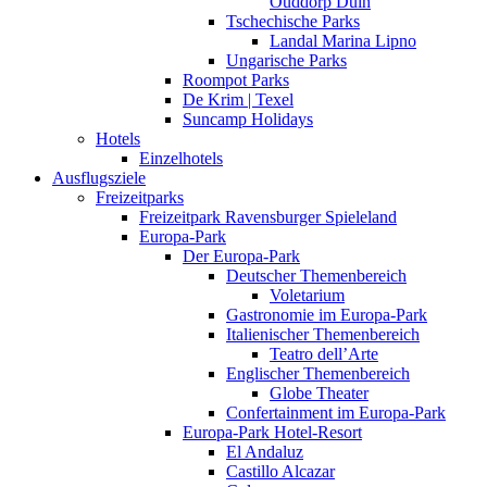
Ouddorp Duin
Tschechische Parks
Landal Marina Lipno
Ungarische Parks
Roompot Parks
De Krim | Texel
Suncamp Holidays
Hotels
Einzelhotels
Ausflugsziele
Freizeitparks
Freizeitpark Ravensburger Spieleland
Europa-Park
Der Europa-Park
Deutscher Themenbereich
Voletarium
Gastronomie im Europa-Park
Italienischer Themenbereich
Teatro dell’Arte
Englischer Themenbereich
Globe Theater
Confertainment im Europa-Park
Europa-Park Hotel-Resort
El Andaluz
Castillo Alcazar