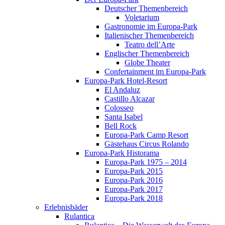
Deutscher Themenbereich
Voletarium
Gastronomie im Europa-Park
Italienischer Themenbereich
Teatro dell’Arte
Englischer Themenbereich
Globe Theater
Confertainment im Europa-Park
Europa-Park Hotel-Resort
El Andaluz
Castillo Alcazar
Colosseo
Santa Isabel
Bell Rock
Europa-Park Camp Resort
Gästehaus Circus Rolando
Europa-Park Historama
Europa-Park 1975 – 2014
Europa-Park 2015
Europa-Park 2016
Europa-Park 2017
Europa-Park 2018
Erlebnisbäder
Rulantica