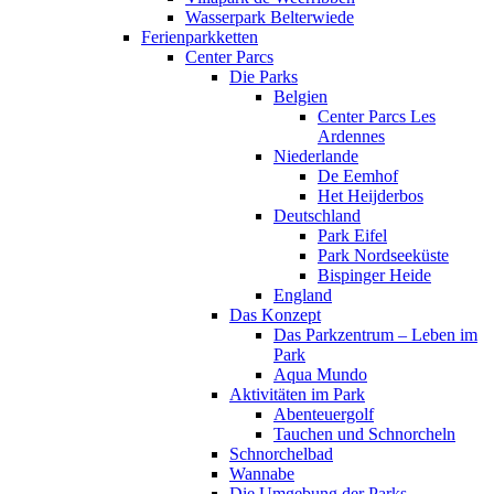
Wasserpark Belterwiede
Ferienparkketten
Center Parcs
Die Parks
Belgien
Center Parcs Les
Ardennes
Niederlande
De Eemhof
Het Heijderbos
Deutschland
Park Eifel
Park Nordseeküste
Bispinger Heide
England
Das Konzept
Das Parkzentrum – Leben im
Park
Aqua Mundo
Aktivitäten im Park
Abenteuergolf
Tauchen und Schnorcheln
Schnorchelbad
Wannabe
Die Umgebung der Parks