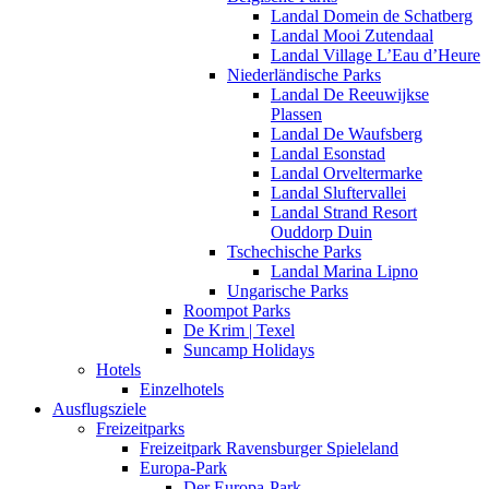
Landal Domein de Schatberg
Landal Mooi Zutendaal
Landal Village L’Eau d’Heure
Niederländische Parks
Landal De Reeuwijkse
Plassen
Landal De Waufsberg
Landal Esonstad
Landal Orveltermarke
Landal Sluftervallei
Landal Strand Resort
Ouddorp Duin
Tschechische Parks
Landal Marina Lipno
Ungarische Parks
Roompot Parks
De Krim | Texel
Suncamp Holidays
Hotels
Einzelhotels
Ausflugsziele
Freizeitparks
Freizeitpark Ravensburger Spieleland
Europa-Park
Der Europa-Park