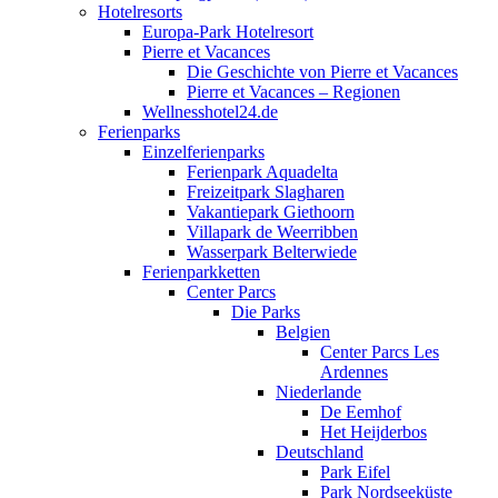
Hotelresorts
Europa-Park Hotelresort
Pierre et Vacances
Die Geschichte von Pierre et Vacances
Pierre et Vacances – Regionen
Wellnesshotel24.de
Ferienparks
Einzelferienparks
Ferienpark Aquadelta
Freizeitpark Slagharen
Vakantiepark Giethoorn
Villapark de Weerribben
Wasserpark Belterwiede
Ferienparkketten
Center Parcs
Die Parks
Belgien
Center Parcs Les
Ardennes
Niederlande
De Eemhof
Het Heijderbos
Deutschland
Park Eifel
Park Nordseeküste