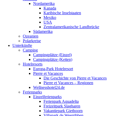
Nordamerika
Kanada
Karibische Inselstaaten
Mexiko
USA
Zentralamerikanische Landbrücke
Südamerika
Ozeanien
Polarkreise
Unterkünfte
Camping
Campingplätze (Einzel)
Campingplätze (Ketten)
Hotelresorts
Europa-Park Hotelresort
Pierre et Vacances
Die Geschichte von Pierre et Vacances
Pierre et Vacances – Regionen
Wellnesshotel24.de
Ferienparks
Einzelferienparks
Ferienpark Aquadelta
Freizeitpark Slagharen
Vakantiepark Giethoorn
Villapark de Weerribben