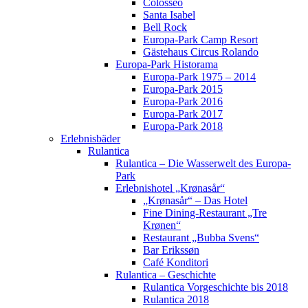
Colosseo
Santa Isabel
Bell Rock
Europa-Park Camp Resort
Gästehaus Circus Rolando
Europa-Park Historama
Europa-Park 1975 – 2014
Europa-Park 2015
Europa-Park 2016
Europa-Park 2017
Europa-Park 2018
Erlebnisbäder
Rulantica
Rulantica – Die Wasserwelt des Europa-
Park
Erlebnishotel „Krønasår“
„Krønasår“ – Das Hotel
Fine Dining-Restaurant „Tre
Krønen“
Restaurant „Bubba Svens“
Bar Erikssøn
Café Konditori
Rulantica – Geschichte
Rulantica Vorgeschichte bis 2018
Rulantica 2018