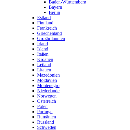
Baden-Württemberg
Bayern
Berlin
Estland
Finnland
Frankreich
Griechenland
Großbritannien
Irland
Island
Italien
Kroatien
Letland
Litauen
Mazedonien
Moldavien
Montenegro
Niederlande
Norwegen
Österreich
Polen
Portugal
Rumänien
Russland
Schweden