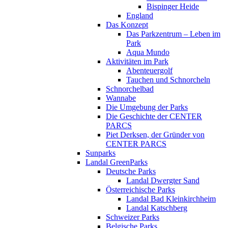
Bispinger Heide
England
Das Konzept
Das Parkzentrum – Leben im
Park
Aqua Mundo
Aktivitäten im Park
Abenteuergolf
Tauchen und Schnorcheln
Schnorchelbad
Wannabe
Die Umgebung der Parks
Die Geschichte der CENTER
PARCS
Piet Derksen, der Gründer von
CENTER PARCS
Sunparks
Landal GreenParks
Deutsche Parks
Landal Dwergter Sand
Österreichische Parks
Landal Bad Kleinkirchheim
Landal Katschberg
Schweizer Parks
Belgische Parks