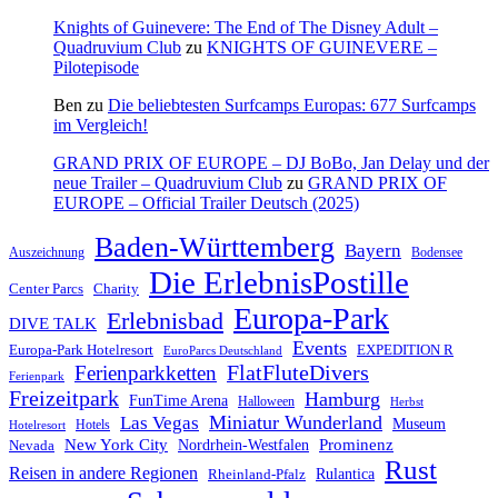
Knights of Guinevere: The End of The Disney Adult –
Quadruvium Club
zu
KNIGHTS OF GUINEVERE –
Pilotepisode
Ben
zu
Die beliebtesten Surfcamps Europas: 677 Surfcamps
im Vergleich!
GRAND PRIX OF EUROPE – DJ BoBo, Jan Delay und der
neue Trailer – Quadruvium Club
zu
GRAND PRIX OF
EUROPE – Official Trailer Deutsch (2025)
Baden-Württemberg
Bayern
Auszeichnung
Bodensee
Die ErlebnisPostille
Center Parcs
Charity
Europa-Park
Erlebnisbad
DIVE TALK
Events
Europa-Park Hotelresort
EXPEDITION R
EuroParcs Deutschland
FlatFluteDivers
Ferienparkketten
Ferienpark
Freizeitpark
Hamburg
FunTime Arena
Halloween
Herbst
Miniatur Wunderland
Las Vegas
Museum
Hotels
Hotelresort
Prominenz
New York City
Nordrhein-Westfalen
Nevada
Rust
Reisen in andere Regionen
Rulantica
Rheinland-Pfalz