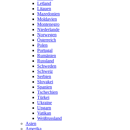
Letland
Litauen
Mazedonien
Moldavien
Montenegro
Niederlande
Norwegen
Österreich
Polen
Portugal
Rumänien
Russland
Schweden
Schweiz
Serbien
Slovakei
Spanien
Tschechien
Türkei
Ukraine
Ungarn
Vatikan
Weißrussland
Asien
Amerika