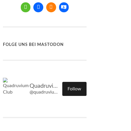
FOLGE UNS BEI MASTODON
Quadruvium Club
Follow
@quadruvium.club@quadruvium.club