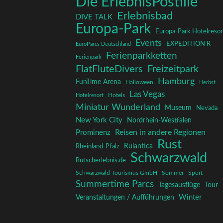
Die ErlebnisPostille
Erlebnisbad
DIVE TALK
Europa-Park
Europa-Park Hotelresor
Events
EXPEDITION R
EuroParcs Deutschland
Ferienparkketten
Ferienpark
FlatFluteDivers
Freizeitpark
Hamburg
FunTime Arena
Halloween
Herbst
Las Vegas
Hotelresort
Hotels
Miniatur Wunderland
Museum
Nevada
New York City
Nordrhein-Westfalen
Reisen in andere Regionen
Prominenz
Rust
Rulantica
Rheinland-Pfalz
Schwarzwald
Rutscherlebnis.de
Schwarzwald Tourismus GmbH
Sommer
Sport
Summertime Parcs
Tagesausflüge
Tour
Winter
Veranstaltungen / Aufführungen