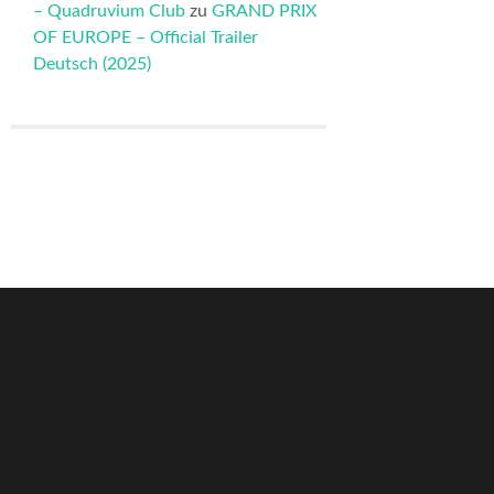
– Quadruvium Club
zu
GRAND PRIX
OF EUROPE – Official Trailer
Deutsch (2025)