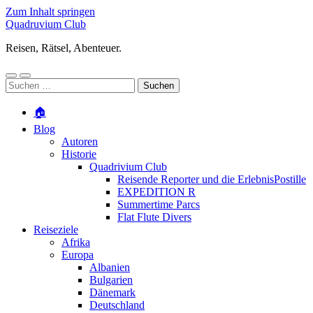
Zum Inhalt springen
Quadruvium Club
Reisen, Rätsel, Abenteuer.
Mobile-
Suchfeld
Suchen
Menü
ein-/ausblenden
nach:
ein-/ausblenden
🏠
Blog
Autoren
Historie
Quadrivium Club
Reisende Reporter und die ErlebnisPostille
EXPEDITION R
Summertime Parcs
Flat Flute Divers
Reiseziele
Afrika
Europa
Albanien
Bulgarien
Dänemark
Deutschland