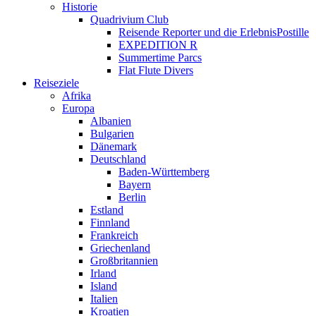
Historie
Quadrivium Club
Reisende Reporter und die ErlebnisPostille
EXPEDITION R
Summertime Parcs
Flat Flute Divers
Reiseziele
Afrika
Europa
Albanien
Bulgarien
Dänemark
Deutschland
Baden-Württemberg
Bayern
Berlin
Estland
Finnland
Frankreich
Griechenland
Großbritannien
Irland
Island
Italien
Kroatien