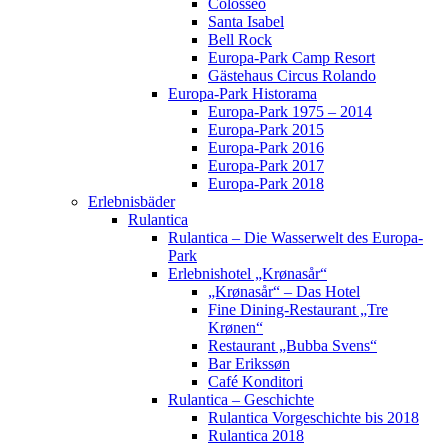
Colosseo
Santa Isabel
Bell Rock
Europa-Park Camp Resort
Gästehaus Circus Rolando
Europa-Park Historama
Europa-Park 1975 – 2014
Europa-Park 2015
Europa-Park 2016
Europa-Park 2017
Europa-Park 2018
Erlebnisbäder
Rulantica
Rulantica – Die Wasserwelt des Europa-
Park
Erlebnishotel „Krønasår“
„Krønasår“ – Das Hotel
Fine Dining-Restaurant „Tre
Krønen“
Restaurant „Bubba Svens“
Bar Erikssøn
Café Konditori
Rulantica – Geschichte
Rulantica Vorgeschichte bis 2018
Rulantica 2018