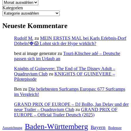
Kategorien
Neueste Kommentare
Rudolf M.
zu
MEIN ERSTES MAL bei Karls Erlebnis-Dorf
Döbeln!🍓😱 Lohnt sich der Hype wirklich?
best ai image generator
zu
Touri-Klischee adé – Deutsche
passen sich im Urlaub an
Knights of Guinevere: The End of The Disney Adult –
Quadruvium Club
zu
KNIGHTS OF GUINEVERE –
Pilotepisode
Ben
zu
Die beliebtesten Surfcamps Europas: 677 Surfcamps
im Vergleich!
GRAND PRIX OF EUROPE – DJ BoBo, Jan Delay und der
neue Trailer – Quadruvium Club
zu
GRAND PRIX OF
EUROPE – Official Trailer Deutsch (2025)
Baden-Württemberg
Bayern
Auszeichnung
Bodensee