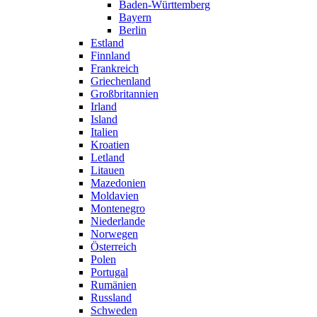
Baden-Württemberg
Bayern
Berlin
Estland
Finnland
Frankreich
Griechenland
Großbritannien
Irland
Island
Italien
Kroatien
Letland
Litauen
Mazedonien
Moldavien
Montenegro
Niederlande
Norwegen
Österreich
Polen
Portugal
Rumänien
Russland
Schweden