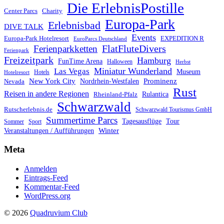
Die ErlebnisPostille
Center Parcs
Charity
Europa-Park
Erlebnisbad
DIVE TALK
Events
Europa-Park Hotelresort
EXPEDITION R
EuroParcs Deutschland
FlatFluteDivers
Ferienparkketten
Ferienpark
Freizeitpark
Hamburg
FunTime Arena
Halloween
Herbst
Miniatur Wunderland
Las Vegas
Museum
Hotels
Hotelresort
Prominenz
New York City
Nordrhein-Westfalen
Nevada
Rust
Reisen in andere Regionen
Rulantica
Rheinland-Pfalz
Schwarzwald
Rutscherlebnis.de
Schwarzwald Tourismus GmbH
Summertime Parcs
Tagesausflüge
Tour
Sommer
Sport
Winter
Veranstaltungen / Aufführungen
Meta
Anmelden
Eintrags-Feed
Kommentar-Feed
WordPress.org
© 2026
Quadruvium Club