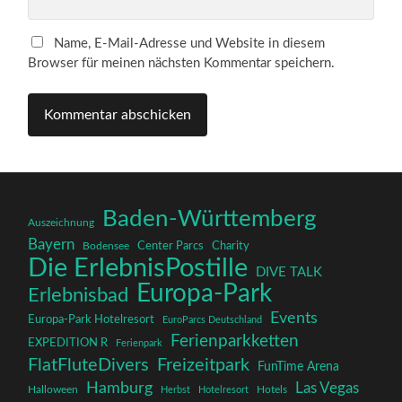
Name, E-Mail-Adresse und Website in diesem
Browser für meinen nächsten Kommentar speichern.
Baden-Württemberg
Auszeichnung
Bayern
Charity
Center Parcs
Bodensee
Die ErlebnisPostille
DIVE TALK
Europa-Park
Erlebnisbad
Events
Europa-Park Hotelresort
EuroParcs Deutschland
Ferienparkketten
EXPEDITION R
Ferienpark
FlatFluteDivers
Freizeitpark
FunTime Arena
Hamburg
Las Vegas
Halloween
Herbst
Hotelresort
Hotels