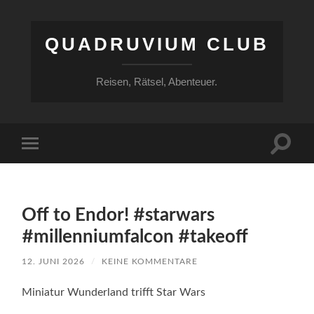
QUADRUVIUM CLUB
Reisen, Rätsel, Abenteuer.
Suchfe
Mobile-
ein-/a
Menü
ein-/ausblenden
Off to Endor! #starwars
#millenniumfalcon #takeoff
12. JUNI 2026
/
KEINE KOMMENTARE
Miniatur Wunderland trifft Star Wars