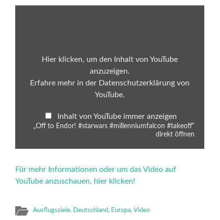
„Off
to
Endor!
#starwars
#millenniumfalcon
#takeoff“
von
Hier klicken, um den Inhalt von YouTube
YouTube
anzuzeigen.
anzeigen
Erfahre mehr in der
Datenschutzerklärung von
YouTube
.
Inhalt von YouTube immer anzeigen
„Off to Endor! #starwars #millenniumfalcon #takeoff“
direkt öffnen
Für mehr Informationen oder um das Video auf
YouTube anzuschauen, hier klicken!
Ausflugsziele
,
Deutschland
,
Europa
,
Video