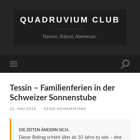
QUADRUVIUM CLUB
Reisen, Rätsel, Abenteuer.
Suchfe
Mobile-
ein-/a
Menü
ein-/ausblenden
Tessin – Familienferien in der
Schweizer Sonnenstube
25. MAI 2016
/
KEINE KOMMENTARE
DIE ZEITEN ÄNDERN SICH.
Dieser Beitrag scheint älter als 10 Jahre zu sein – eine