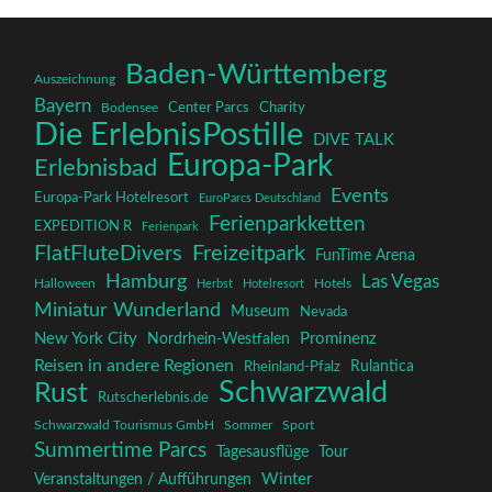
Baden-Württemberg
Auszeichnung
Bayern
Charity
Center Parcs
Bodensee
Die ErlebnisPostille
DIVE TALK
Europa-Park
Erlebnisbad
Events
Europa-Park Hotelresort
EuroParcs Deutschland
Ferienparkketten
EXPEDITION R
Ferienpark
FlatFluteDivers
Freizeitpark
FunTime Arena
Hamburg
Las Vegas
Halloween
Herbst
Hotelresort
Hotels
Miniatur Wunderland
Museum
Nevada
New York City
Prominenz
Nordrhein-Westfalen
Reisen in andere Regionen
Rulantica
Rheinland-Pfalz
Schwarzwald
Rust
Rutscherlebnis.de
Schwarzwald Tourismus GmbH
Sommer
Sport
Summertime Parcs
Tagesausflüge
Tour
Winter
Veranstaltungen / Aufführungen