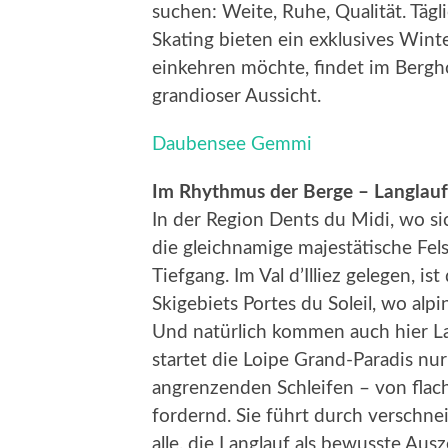
suchen: Weite, Ruhe, Qualität. Tägli
Skating bieten ein exklusives Win
einkehren möchte, findet im Bergh
grandioser Aussicht.
Daubensee Gemmi
Im Rhythmus der Berge – Langlauf
In der Region Dents du Midi, wo s
die gleichnamige majestätische Fel
Tiefgang. Im Val d’Illiez gelegen, i
Skigebiets Portes du Soleil, wo alpi
Und natürlich kommen auch hier La
startet die Loipe Grand-Paradis nu
angrenzenden Schleifen – von flach
fordernd. Sie führt durch verschne
alle, die Langlauf als bewusste Aus