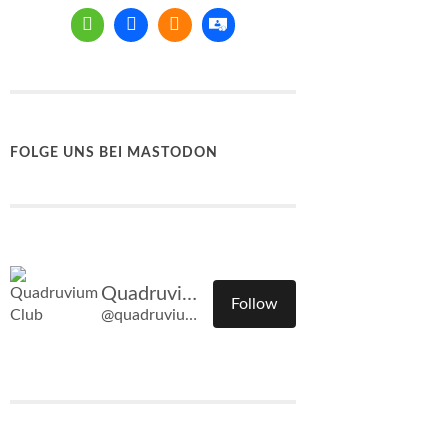
FOLGE UNS BEI MASTODON
Quadruvium Club
Follow
@quadruvium.club@quadruvium.club