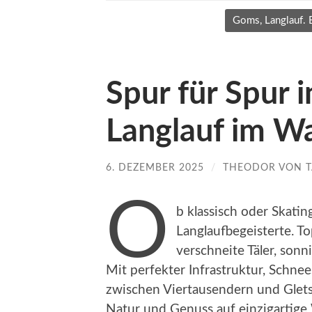
Goms, Langlauf. 
Spur für Spur 
Langlauf im Wa
6. DEZEMBER 2025
/
THEODOR VON 
O
b klassisch oder Skatin
Langlaufbegeisterte. T
verschneite Täler, sonn
Mit perfekter Infrastruktur, Schne
zwischen Viertausendern und Glet
Natur und Genuss auf einzigartige