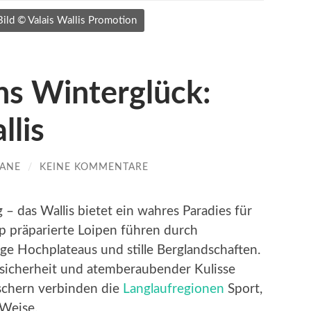
Bild © Valais Wallis Promotion
ins Winterglück:
llis
TANE
/
KEINE KOMMENTARE
g – das Wallis bietet ein wahres Paradies für
op präparierte Loipen führen durch
ige Hochplateaus und stille Berglandschaften.
esicherheit und atemberaubender Kulisse
schern verbinden die
Langlaufregionen
Sport,
 Weise.