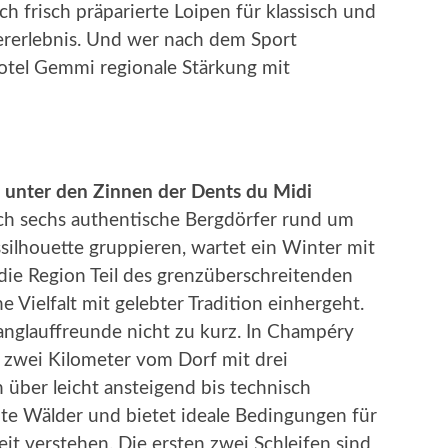
ch frisch präparierte Loipen für klassisch und
tererlebnis. Und wer nach dem Sport
otel Gemmi regionale Stärkung mit
 unter den Zinnen der Dents du Midi
ich sechs authentische Bergdörfer rund um
ssilhouette gruppieren, wartet ein Winter mit
st die Region Teil des grenzüberschreitenden
ne Vielfalt mit gelebter Tradition einhergeht.
nglauffreunde nicht zu kurz. In Champéry
r zwei Kilometer vom Dorf mit drei
 über leicht ansteigend bis technisch
ite Wälder und bietet ideale Bedingungen für
zeit verstehen. Die ersten zwei Schleifen sind