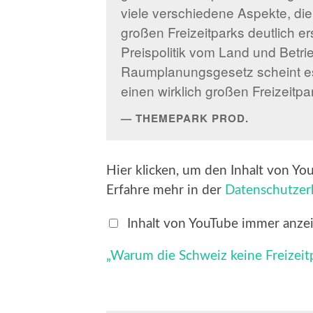
viele verschiedene Aspekte, di
großen Freizeitparks deutlich 
Preispolitik vom Land und Betri
Raumplanungsgesetz scheint es 
einen wirklich großen Freizeitp
THEMEPARK PROD.
„Warum
Hier klicken, um den Inhalt von Yo
die
Schweiz
Erfahre mehr in der
Datenschutzer
keine
Freizeitparks
baut“
Inhalt von YouTube immer anze
von
YouTube
„Warum die Schweiz keine Freizeitp
anzeigen