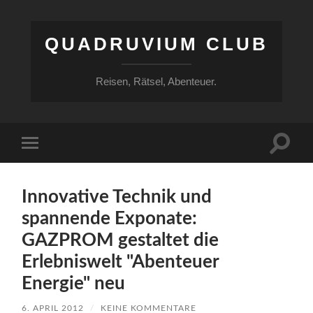
QUADRUVIUM CLUB
Reisen, Rätsel, Abenteuer.
Suchfe
Mobile-
ein-/a
Menü
ein-/ausblenden
Innovative Technik und
spannende Exponate:
GAZPROM gestaltet die
Erlebniswelt "Abenteuer
Energie" neu
6. APRIL 2012
/
KEINE KOMMENTARE