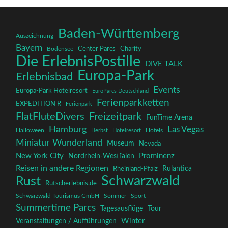
Baden-Württemberg
Auszeichnung
Bayern
Charity
Center Parcs
Bodensee
Die ErlebnisPostille
DIVE TALK
Europa-Park
Erlebnisbad
Events
Europa-Park Hotelresort
EuroParcs Deutschland
Ferienparkketten
EXPEDITION R
Ferienpark
FlatFluteDivers
Freizeitpark
FunTime Arena
Hamburg
Las Vegas
Halloween
Herbst
Hotelresort
Hotels
Miniatur Wunderland
Museum
Nevada
New York City
Prominenz
Nordrhein-Westfalen
Reisen in andere Regionen
Rulantica
Rheinland-Pfalz
Schwarzwald
Rust
Rutscherlebnis.de
Schwarzwald Tourismus GmbH
Sommer
Sport
Summertime Parcs
Tagesausflüge
Tour
Winter
Veranstaltungen / Aufführungen