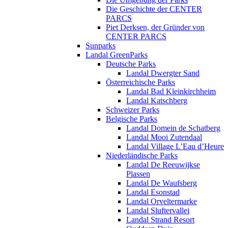
Die Geschichte der CENTER
PARCS
Piet Derksen, der Gründer von
CENTER PARCS
Sunparks
Landal GreenParks
Deutsche Parks
Landal Dwergter Sand
Österreichische Parks
Landal Bad Kleinkirchheim
Landal Katschberg
Schweizer Parks
Belgische Parks
Landal Domein de Schatberg
Landal Mooi Zutendaal
Landal Village L’Eau d’Heure
Niederländische Parks
Landal De Reeuwijkse
Plassen
Landal De Waufsberg
Landal Esonstad
Landal Orveltermarke
Landal Sluftervallei
Landal Strand Resort