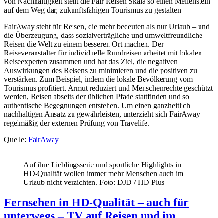
von Nachhaltigkeit stellt die Fair Reisen Skala so einen Meilenstein
auf dem Weg dar, zukunftsfähigen Tourismus zu gestalten.
FairAway steht für Reisen, die mehr bedeuten als nur Urlaub – und
die Überzeugung, dass sozialverträgliche und umweltfreundliche
Reisen die Welt zu einem besseren Ort machen. Der
Reiseveranstalter für individuelle Rundreisen arbeitet mit lokalen
Reiseexperten zusammen und hat das Ziel, die negativen
Auswirkungen des Reisens zu minimieren und die positiven zu
verstärken. Zum Beispiel, indem die lokale Bevölkerung vom
Tourismus profitiert, Armut reduziert und Menschenrechte geschützt
werden, Reisen abseits der üblichen Pfade stattfinden und so
authentische Begegnungen entstehen. Um einen ganzheitlich
nachhaltigen Ansatz zu gewährleisten, unterzieht sich FairAway
regelmäßig der externen Prüfung von Travelife.
Quelle:
FairAway
Auf ihre Lieblingsserie und sportliche Highlights in
HD-Qualität wollen immer mehr Menschen auch im
Urlaub nicht verzichten. Foto: DJD / HD Plus
Fernsehen in HD-Qualität – auch für
unterwegs – TV auf Reisen und im