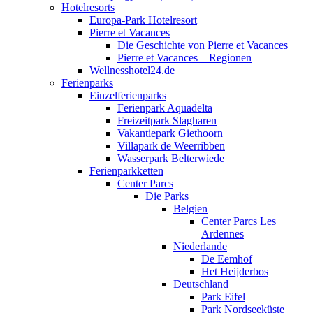
Hotelresorts
Europa-Park Hotelresort
Pierre et Vacances
Die Geschichte von Pierre et Vacances
Pierre et Vacances – Regionen
Wellnesshotel24.de
Ferienparks
Einzelferienparks
Ferienpark Aquadelta
Freizeitpark Slagharen
Vakantiepark Giethoorn
Villapark de Weerribben
Wasserpark Belterwiede
Ferienparkketten
Center Parcs
Die Parks
Belgien
Center Parcs Les
Ardennes
Niederlande
De Eemhof
Het Heijderbos
Deutschland
Park Eifel
Park Nordseeküste