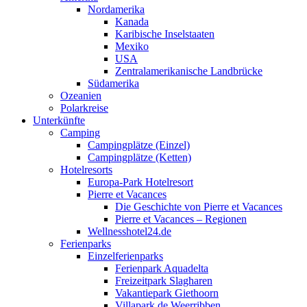
Nordamerika
Kanada
Karibische Inselstaaten
Mexiko
USA
Zentralamerikanische Landbrücke
Südamerika
Ozeanien
Polarkreise
Unterkünfte
Camping
Campingplätze (Einzel)
Campingplätze (Ketten)
Hotelresorts
Europa-Park Hotelresort
Pierre et Vacances
Die Geschichte von Pierre et Vacances
Pierre et Vacances – Regionen
Wellnesshotel24.de
Ferienparks
Einzelferienparks
Ferienpark Aquadelta
Freizeitpark Slagharen
Vakantiepark Giethoorn
Villapark de Weerribben