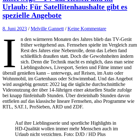
Urlaub: Für Satellitenhaushalte gibt es
spezielle Angebote
8. Juni 2023
/
Melville Gannett
/
Keine Kommentare
I
n den wärmeren Monaten des Jahres blieb das TV-Gerät
früher weitgehend aus. Fernsehen spielte im Vergleich zum
Rest des Jahres eine Nebenrolle, denn das Leben fand
schließlich draußen statt. Doch die Gewohnheiten ändern
sich. Denn die Technik macht es möglich, dass man seine
Lieblingsshows, Livesport, Serien und Filme immer und
überall genießen kann – unterwegs, auf Reisen, im Auto oder
Wohnmobil, im Gartenhaus oder Schwimmbad. Und das Angebot
wird ausgiebig genutzt: 2022 lag die tägliche durchschnittliche
Videonutzung der über 14-Jährigen einer aktuellen Studie zufolge
bei knapp fünfeinhalb Stunden. Über dreieinhalb Stunden davon
entfielen auf das klassische lineare Fernsehen, also Programme wie
RTL, SAT.1, ProSieben, ARD und ZDF.
Auf ihre Lieblingsserie und sportliche Highlights in
HD-Qualität wollen immer mehr Menschen auch im
Urlaub nicht verzichten. Foto: DJD / HD Plus