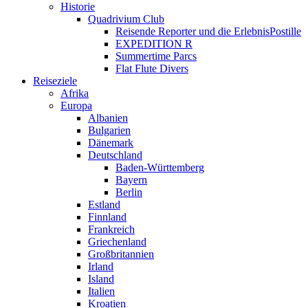
Historie
Quadrivium Club
Reisende Reporter und die ErlebnisPostille
EXPEDITION R
Summertime Parcs
Flat Flute Divers
Reiseziele
Afrika
Europa
Albanien
Bulgarien
Dänemark
Deutschland
Baden-Württemberg
Bayern
Berlin
Estland
Finnland
Frankreich
Griechenland
Großbritannien
Irland
Island
Italien
Kroatien