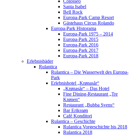
Colosseo
Santa Isabel
Bell Rock
Europa-Park Camp Resort
Gästehaus Circus Rolando
Europa-Park Historama
Europa-Park 1975 – 2014
Europa-Park 2015
Europa-Park 2016
Europa-Park 2017
Europa-Park 2018
Erlebnisbäder
Rulantica
Rulantica – Die Wasserwelt des Europa-
Park
Erlebnishotel „Krønasår“
„Krønasår“ – Das Hotel
Fine Dining-Restaurant „Tre
Krønen“
Restaurant „Bubba Svens“
Bar Erikssøn
Café Konditori
Rulantica – Geschichte
Rulantica Vorgeschichte bis 2018
Rulantica 2018