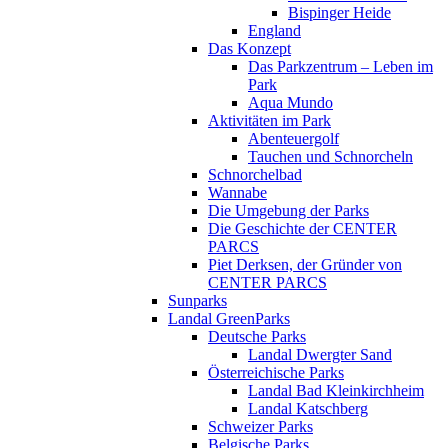
Bispinger Heide
England
Das Konzept
Das Parkzentrum – Leben im
Park
Aqua Mundo
Aktivitäten im Park
Abenteuergolf
Tauchen und Schnorcheln
Schnorchelbad
Wannabe
Die Umgebung der Parks
Die Geschichte der CENTER
PARCS
Piet Derksen, der Gründer von
CENTER PARCS
Sunparks
Landal GreenParks
Deutsche Parks
Landal Dwergter Sand
Österreichische Parks
Landal Bad Kleinkirchheim
Landal Katschberg
Schweizer Parks
Belgische Parks