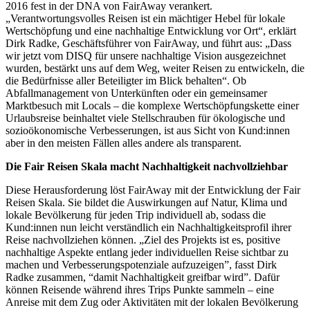
2016 fest in der DNA von FairAway verankert.
„Verantwortungsvolles Reisen ist ein mächtiger Hebel für lokale
Wertschöpfung und eine nachhaltige Entwicklung vor Ort“, erklärt
Dirk Radke, Geschäftsführer von FairAway, und führt aus: „Dass
wir jetzt vom DISQ für unsere nachhaltige Vision ausgezeichnet
wurden, bestärkt uns auf dem Weg, weiter Reisen zu entwickeln, die
die Bedürfnisse aller Beteiligter im Blick behalten“. Ob
Abfallmanagement von Unterkünften oder ein gemeinsamer
Marktbesuch mit Locals – die komplexe Wertschöpfungskette einer
Urlaubsreise beinhaltet viele Stellschrauben für ökologische und
sozioökonomische Verbesserungen, ist aus Sicht von Kund:innen
aber in den meisten Fällen alles andere als transparent.
Die Fair Reisen Skala macht Nachhaltigkeit nachvollziehbar
Diese Herausforderung löst FairAway mit der Entwicklung der Fair
Reisen Skala. Sie bildet die Auswirkungen auf Natur, Klima und
lokale Bevölkerung für jeden Trip individuell ab, sodass die
Kund:innen nun leicht verständlich ein Nachhaltigkeitsprofil ihrer
Reise nachvollziehen können. „Ziel des Projekts ist es, positive
nachhaltige Aspekte entlang jeder individuellen Reise sichtbar zu
machen und Verbesserungspotenziale aufzuzeigen”, fasst Dirk
Radke zusammen, “damit Nachhaltigkeit greifbar wird”. Dafür
können Reisende während ihres Trips Punkte sammeln – eine
Anreise mit dem Zug oder Aktivitäten mit der lokalen Bevölkerung