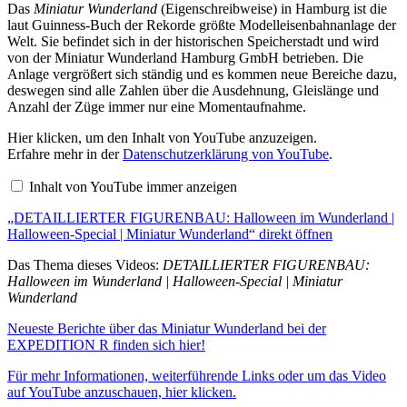
Das
Miniatur Wunderland
(Eigenschreibweise) in Hamburg ist die
laut Guinness-Buch der Rekorde größte Modelleisenbahnanlage der
Welt. Sie befindet sich in der historischen Speicherstadt und wird
von der Miniatur Wunderland Hamburg GmbH betrieben. Die
Anlage vergrößert sich ständig und es kommen neue Bereiche dazu,
deswegen sind alle Zahlen über die Ausdehnung, Gleislänge und
Anzahl der Züge immer nur eine Momentaufnahme.
„DETAILLIERTER
Hier klicken, um den Inhalt von YouTube anzuzeigen.
FIGURENBAU:
Erfahre mehr in der
Datenschutzerklärung von YouTube
.
Halloween
im
Inhalt von YouTube immer anzeigen
Wunderland
|
„DETAILLIERTER FIGURENBAU: Halloween im Wunderland |
Halloween-
Special
Halloween-Special | Miniatur Wunderland“ direkt öffnen
|
Miniatur
Das Thema dieses Videos:
DETAILLIERTER FIGURENBAU:
Wunderland“
Halloween im Wunderland | Halloween-Special | Miniatur
von
Wunderland
YouTube
anzeigen
Neueste Berichte über das Miniatur Wunderland bei der
EXPEDITION R finden sich hier!
Für mehr Informationen, weiterführende Links oder um das Video
auf YouTube anzuschauen, hier klicken.