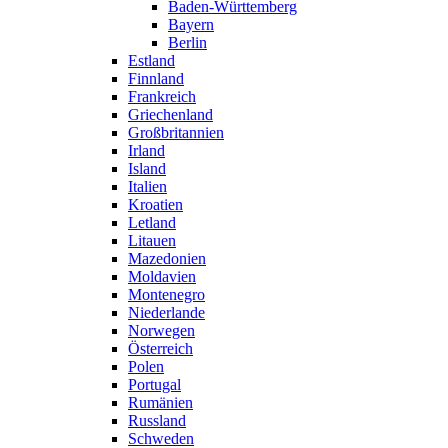
Baden-Württemberg
Bayern
Berlin
Estland
Finnland
Frankreich
Griechenland
Großbritannien
Irland
Island
Italien
Kroatien
Letland
Litauen
Mazedonien
Moldavien
Montenegro
Niederlande
Norwegen
Österreich
Polen
Portugal
Rumänien
Russland
Schweden