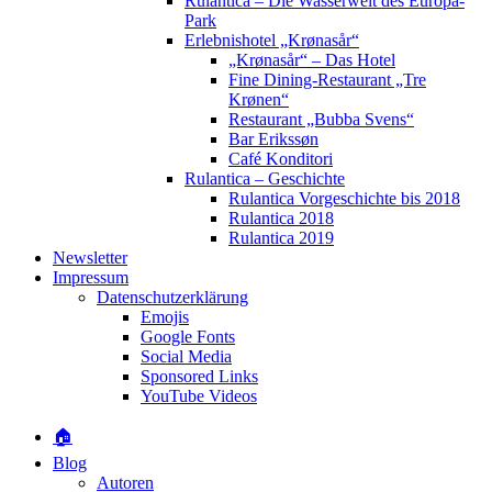
Rulantica – Die Wasserwelt des Europa-
Park
Erlebnishotel „Krønasår“
„Krønasår“ – Das Hotel
Fine Dining-Restaurant „Tre
Krønen“
Restaurant „Bubba Svens“
Bar Erikssøn
Café Konditori
Rulantica – Geschichte
Rulantica Vorgeschichte bis 2018
Rulantica 2018
Rulantica 2019
Newsletter
Impressum
Datenschutzerklärung
Emojis
Google Fonts
Social Media
Sponsored Links
YouTube Videos
🏠
Blog
Autoren