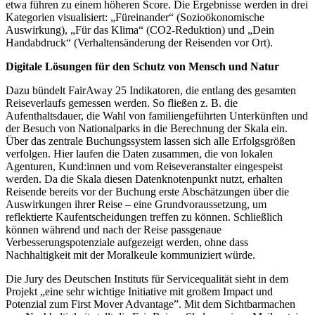
etwa führen zu einem höheren Score. Die Ergebnisse werden in drei
Kategorien visualisiert: „Füreinander“ (Sozioökonomische
Auswirkung), „Für das Klima“ (CO2-Reduktion) und „Dein
Handabdruck“ (Verhaltensänderung der Reisenden vor Ort).
Digitale Lösungen für den Schutz von Mensch und Natur
Dazu bündelt FairAway 25 Indikatoren, die entlang des gesamten
Reiseverlaufs gemessen werden. So fließen z. B. die
Aufenthaltsdauer, die Wahl von familiengeführten Unterkünften und
der Besuch von Nationalparks in die Berechnung der Skala ein.
Über das zentrale Buchungssystem lassen sich alle Erfolgsgrößen
verfolgen. Hier laufen die Daten zusammen, die von lokalen
Agenturen, Kund:innen und vom Reiseveranstalter eingespeist
werden. Da die Skala diesen Datenknotenpunkt nutzt, erhalten
Reisende bereits vor der Buchung erste Abschätzungen über die
Auswirkungen ihrer Reise – eine Grundvoraussetzung, um
reflektierte Kaufentscheidungen treffen zu können. Schließlich
können während und nach der Reise passgenaue
Verbesserungspotenziale aufgezeigt werden, ohne dass
Nachhaltigkeit mit der Moralkeule kommuniziert würde.
Die Jury des Deutschen Instituts für Servicequalität sieht in dem
Projekt „eine sehr wichtige Initiative mit großem Impact und
Potenzial zum First Mover Advantage”. Mit dem Sichtbarmachen