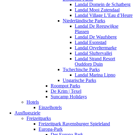
Landal Domein de Schatberg
Landal Mooi Zutendaal
Landal Village L’Eau d’Heure
Niederländische Parks
Landal De Reeuwijkse
Plassen
Landal De Waufsberg
Landal Esonstad
Landal Orveltermarke
Landal Sluftervallei
Landal Strand Resort
Ouddorp Duin
Tschechische Parks
Landal Marina Lipno
Ungarische Parks
Roompot Parks
De Krim | Texel
Suncamp Holidays
Hotels
Einzelhotels
Ausflugsziele
Freizeitparks
Freizeitpark Ravensburger Spieleland
Europa-Park
Der Europa-Park