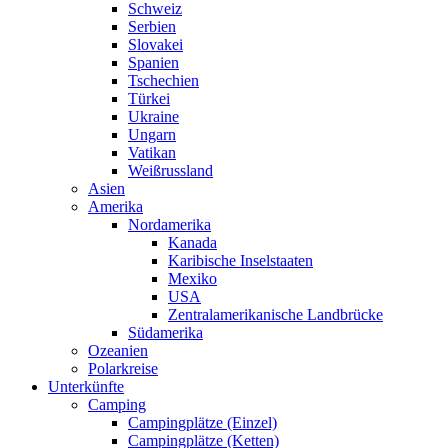
Schweiz
Serbien
Slovakei
Spanien
Tschechien
Türkei
Ukraine
Ungarn
Vatikan
Weißrussland
Asien
Amerika
Nordamerika
Kanada
Karibische Inselstaaten
Mexiko
USA
Zentralamerikanische Landbrücke
Südamerika
Ozeanien
Polarkreise
Unterkünfte
Camping
Campingplätze (Einzel)
Campingplätze (Ketten)