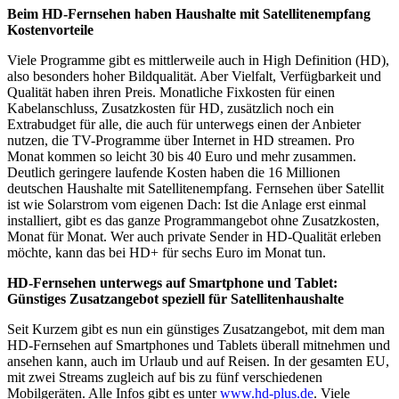
Beim HD-Fernsehen haben Haushalte mit Satellitenempfang
Kostenvorteile
Viele Programme gibt es mittlerweile auch in High Definition (HD),
also besonders hoher Bildqualität. Aber Vielfalt, Verfügbarkeit und
Qualität haben ihren Preis. Monatliche Fixkosten für einen
Kabelanschluss, Zusatzkosten für HD, zusätzlich noch ein
Extrabudget für alle, die auch für unterwegs einen der Anbieter
nutzen, die TV-Programme über Internet in HD streamen. Pro
Monat kommen so leicht 30 bis 40 Euro und mehr zusammen.
Deutlich geringere laufende Kosten haben die 16 Millionen
deutschen Haushalte mit Satellitenempfang. Fernsehen über Satellit
ist wie Solarstrom vom eigenen Dach: Ist die Anlage erst einmal
installiert, gibt es das ganze Programmangebot ohne Zusatzkosten,
Monat für Monat. Wer auch private Sender in HD-Qualität erleben
möchte, kann das bei HD+ für sechs Euro im Monat tun.
HD-Fernsehen unterwegs auf Smartphone und Tablet:
Günstiges Zusatzangebot speziell für Satellitenhaushalte
Seit Kurzem gibt es nun ein günstiges Zusatzangebot, mit dem man
HD-Fernsehen auf Smartphones und Tablets überall mitnehmen und
ansehen kann, auch im Urlaub und auf Reisen. In der gesamten EU,
mit zwei Streams zugleich auf bis zu fünf verschiedenen
Mobilgeräten. Alle Infos gibt es unter
www.hd-plus.de
. Viele