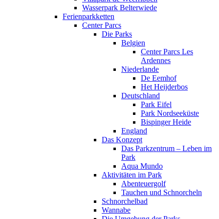
Wasserpark Belterwiede
Ferienparkketten
Center Parcs
Die Parks
Belgien
Center Parcs Les
Ardennes
Niederlande
De Eemhof
Het Heijderbos
Deutschland
Park Eifel
Park Nordseeküste
Bispinger Heide
England
Das Konzept
Das Parkzentrum – Leben im
Park
Aqua Mundo
Aktivitäten im Park
Abenteuergolf
Tauchen und Schnorcheln
Schnorchelbad
Wannabe
Die Umgebung der Parks