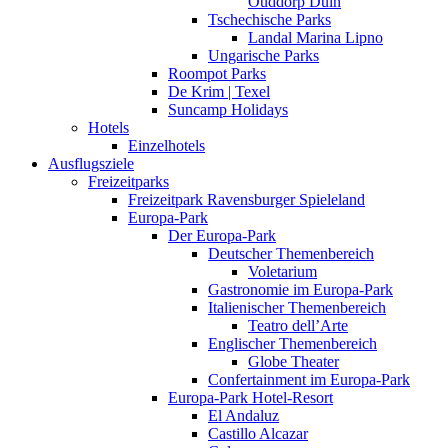
Ouddorp Duin
Tschechische Parks
Landal Marina Lipno
Ungarische Parks
Roompot Parks
De Krim | Texel
Suncamp Holidays
Hotels
Einzelhotels
Ausflugsziele
Freizeitparks
Freizeitpark Ravensburger Spieleland
Europa-Park
Der Europa-Park
Deutscher Themenbereich
Voletarium
Gastronomie im Europa-Park
Italienischer Themenbereich
Teatro dell’Arte
Englischer Themenbereich
Globe Theater
Confertainment im Europa-Park
Europa-Park Hotel-Resort
El Andaluz
Castillo Alcazar