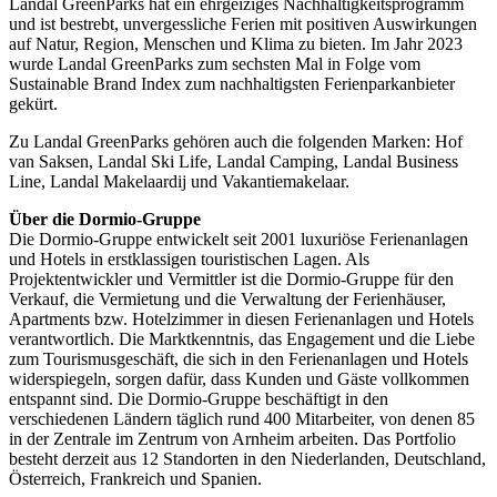
Landal GreenParks hat ein ehrgeiziges Nachhaltigkeitsprogramm
und ist bestrebt, unvergessliche Ferien mit positiven Auswirkungen
auf Natur, Region, Menschen und Klima zu bieten. Im Jahr 2023
wurde Landal GreenParks zum sechsten Mal in Folge vom
Sustainable Brand Index zum nachhaltigsten Ferienparkanbieter
gekürt.
Zu Landal GreenParks gehören auch die folgenden Marken: Hof
van Saksen, Landal Ski Life, Landal Camping, Landal Business
Line, Landal Makelaardij und Vakantiemakelaar.
Über die Dormio-Gruppe
Die Dormio-Gruppe entwickelt seit 2001 luxuriöse Ferienanlagen
und Hotels in erstklassigen touristischen Lagen. Als
Projektentwickler und Vermittler ist die Dormio-Gruppe für den
Verkauf, die Vermietung und die Verwaltung der Ferienhäuser,
Apartments bzw. Hotelzimmer in diesen Ferienanlagen und Hotels
verantwortlich. Die Marktkenntnis, das Engagement und die Liebe
zum Tourismusgeschäft, die sich in den Ferienanlagen und Hotels
widerspiegeln, sorgen dafür, dass Kunden und Gäste vollkommen
entspannt sind. Die Dormio-Gruppe beschäftigt in den
verschiedenen Ländern täglich rund 400 Mitarbeiter, von denen 85
in der Zentrale im Zentrum von Arnheim arbeiten. Das Portfolio
besteht derzeit aus 12 Standorten in den Niederlanden, Deutschland,
Österreich, Frankreich und Spanien.