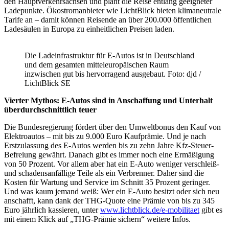
den Hauptverkehrsachsen und plant die Reise entlang geeigneter
Ladepunkte. Ökostromanbieter wie LichtBlick bieten klimaneutrale
Tarife an – damit können Reisende an über 200.000 öffentlichen
Ladesäulen in Europa zu einheitlichen Preisen laden.
Die Ladeinfrastruktur für E-Autos ist in Deutschland
und dem gesamten mitteleuropäischen Raum
inzwischen gut bis hervorragend ausgebaut. Foto: djd /
LichtBlick SE
Vierter Mythos: E-Autos sind in Anschaffung und Unterhalt
überdurchschnittlich teuer
Die Bundesregierung fördert über den Umweltbonus den Kauf von
Elektroautos – mit bis zu 9.000 Euro Kaufprämie. Und je nach
Erstzulassung des E-Autos werden bis zu zehn Jahre Kfz-Steuer-
Befreiung gewährt. Danach gibt es immer noch eine Ermäßigung
von 50 Prozent. Vor allem aber hat ein E-Auto weniger verschleiß-
und schadensanfällige Teile als ein Verbrenner. Daher sind die
Kosten für Wartung und Service im Schnitt 35 Prozent geringer.
Und was kaum jemand weiß: Wer ein E-Auto besitzt oder sich neu
anschafft, kann dank der THG-Quote eine Prämie von bis zu 345
Euro jährlich kassieren, unter
www.lichtblick.de/e-mobilitaet
gibt es
mit einem Klick auf „THG-Prämie sichern“ weitere Infos.