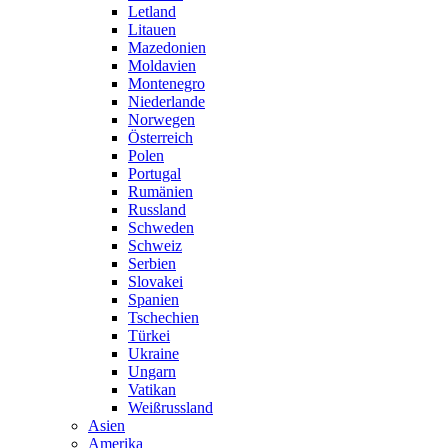
Letland
Litauen
Mazedonien
Moldavien
Montenegro
Niederlande
Norwegen
Österreich
Polen
Portugal
Rumänien
Russland
Schweden
Schweiz
Serbien
Slovakei
Spanien
Tschechien
Türkei
Ukraine
Ungarn
Vatikan
Weißrussland
Asien
Amerika