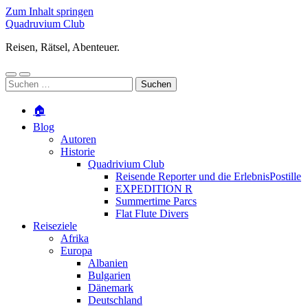
Zum Inhalt springen
Quadruvium Club
Reisen, Rätsel, Abenteuer.
Mobile-
Suchfeld
Suchen
Menü
ein-/ausblenden
nach:
ein-/ausblenden
🏠
Blog
Autoren
Historie
Quadrivium Club
Reisende Reporter und die ErlebnisPostille
EXPEDITION R
Summertime Parcs
Flat Flute Divers
Reiseziele
Afrika
Europa
Albanien
Bulgarien
Dänemark
Deutschland