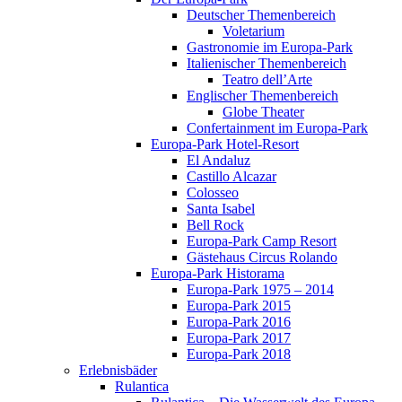
Deutscher Themenbereich
Voletarium
Gastronomie im Europa-Park
Italienischer Themenbereich
Teatro dell’Arte
Englischer Themenbereich
Globe Theater
Confertainment im Europa-Park
Europa-Park Hotel-Resort
El Andaluz
Castillo Alcazar
Colosseo
Santa Isabel
Bell Rock
Europa-Park Camp Resort
Gästehaus Circus Rolando
Europa-Park Historama
Europa-Park 1975 – 2014
Europa-Park 2015
Europa-Park 2016
Europa-Park 2017
Europa-Park 2018
Erlebnisbäder
Rulantica