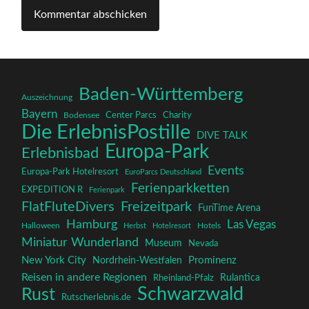
Baden-Württemberg
Auszeichnung
Bayern
Charity
Center Parcs
Bodensee
Die ErlebnisPostille
DIVE TALK
Europa-Park
Erlebnisbad
Events
Europa-Park Hotelresort
EuroParcs Deutschland
Ferienparkketten
EXPEDITION R
Ferienpark
FlatFluteDivers
Freizeitpark
FunTime Arena
Hamburg
Las Vegas
Halloween
Herbst
Hotelresort
Hotels
Miniatur Wunderland
Museum
Nevada
New York City
Prominenz
Nordrhein-Westfalen
Reisen in andere Regionen
Rulantica
Rheinland-Pfalz
Schwarzwald
Rust
Rutscherlebnis.de