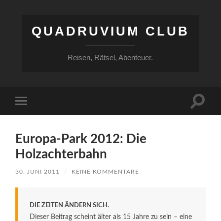
QUADRUVIUM CLUB
Reisen, Rätsel, Abenteuer.
Suchfe
Mobile-
ein-/a
Menü
ein-/ausblenden
Europa-Park 2012: Die
Holzachterbahn
30. JUNI 2011
/
KEINE KOMMENTARE
DIE ZEITEN ÄNDERN SICH.
Dieser Beitrag scheint älter als 15 Jahre zu sein – eine