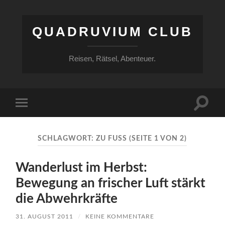
QUADRUVIUM CLUB
Reisen, Rätsel, Abenteuer.
Suchfe
Mobile-
ein-/a
Menü
ein-/ausblenden
SCHLAGWORT:
ZU FUSS
(SEITE 1 VON 2)
Wanderlust im Herbst:
Bewegung an frischer Luft stärkt
die Abwehrkräfte
31. AUGUST 2011
/
KEINE KOMMENTARE