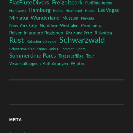
FlatFluteDivers
Freizeitpark
FunTime Arena
Hamburg
Las Vegas
Halloween
Herbst
Hotelresort
Hotels
Miniatur Wunderland
Museum
Nevada
New York City
Prominenz
Nordrhein-Westfalen
Reisen in andere Regionen
Rulantica
Rheinland-Pfalz
Schwarzwald
Rust
Rutscherlebnis.de
Schwarzwald Tourismus GmbH
Sommer
Sport
Summertime Parcs
Tagesausflüge
Tour
Winter
Veranstaltungen / Aufführungen
META