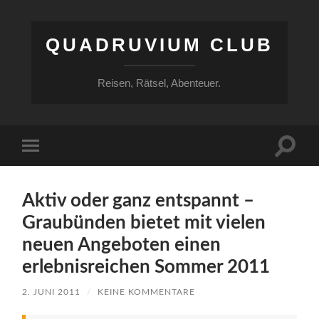
QUADRUVIUM CLUB
Reisen, Rätsel, Abenteuer.
Suchfe
Mobile-
ein-/a
Menü
ein-/ausblenden
Aktiv oder ganz entspannt –
Graubünden bietet mit vielen
neuen Angeboten einen
erlebnisreichen Sommer 2011
2. JUNI 2011
/
KEINE KOMMENTARE