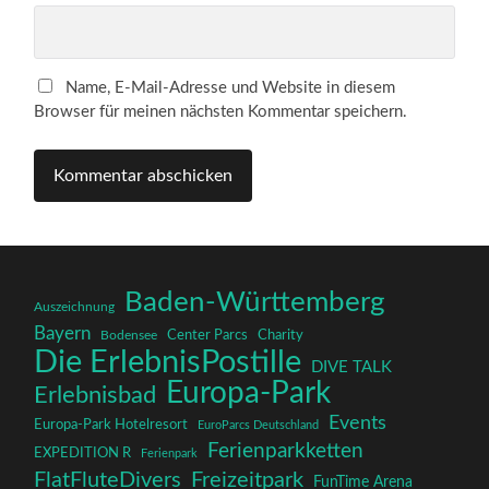
Name, E-Mail-Adresse und Website in diesem
Browser für meinen nächsten Kommentar speichern.
Baden-Württemberg
Auszeichnung
Bayern
Charity
Center Parcs
Bodensee
Die ErlebnisPostille
DIVE TALK
Europa-Park
Erlebnisbad
Events
Europa-Park Hotelresort
EuroParcs Deutschland
Ferienparkketten
EXPEDITION R
Ferienpark
FlatFluteDivers
Freizeitpark
FunTime Arena