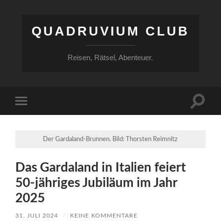
QUADRUVIUM CLUB
Reisen, Rätsel, Abenteuer.
Suchfe
Mobile-
ein-/a
Menü
ein-/ausblenden
Der Gardaland-Brunnen. Bild: Thorsten Reimnitz
Das Gardaland in Italien feiert
50-jähriges Jubiläum im Jahr
2025
31. JULI 2024
/
KEINE KOMMENTARE