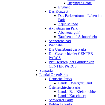
Bispinger Heide
England
Das Konzept
Das Parkzentrum – Leben im
Park
Aqua Mundo
Aktivitäten im Park
Abenteuergolf
Tauchen und Schnorcheln
Schnorchelbad
Wannabe
Die Umgebung der Parks
Die Geschichte der CENTER
PARCS
Piet Derksen, der Gründer von
CENTER PARCS
Sunparks
Landal GreenParks
Deutsche Parks
Landal Dwergter Sand
Österreichische Parks
Landal Bad Kleinkirchheim
Landal Katschberg
Schweizer Parks
Belgische Parks