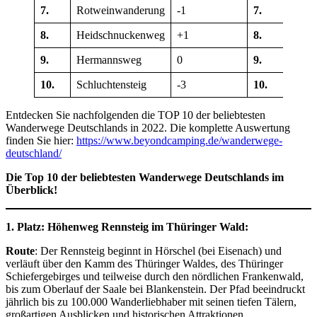
7.
Rotweinwanderung
-1
7.
Heid
8.
Heidschnuckenweg
+1
8.
Rotw
9.
Hermannsweg
0
9.
Herm
10.
Schluchtensteig
-3
10.
Golds
Entdecken Sie nachfolgenden die TOP 10 der beliebtesten
Wanderwege Deutschlands in 2022. Die komplette Auswertung
finden Sie hier:
https://www.beyondcamping.de/wanderwege-
deutschland/
Die Top 10 der beliebtesten Wanderwege Deutschlands im
Überblick!
1. Platz: Höhenweg Rennsteig im Thüringer Wald:
Route
: Der Rennsteig beginnt in Hörschel (bei Eisenach) und
verläuft über den Kamm des Thüringer Waldes, des Thüringer
Schiefergebirges und teilweise durch den nördlichen Frankenwald,
bis zum Oberlauf der Saale bei Blankenstein. Der Pfad beeindruckt
jährlich bis zu 100.000 Wanderliebhaber mit seinen tiefen Tälern,
großartigen Ausblicken und historischen Attraktionen.