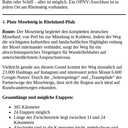
Bahn oder Schiff – alles ist möglich. Ein ÖPNV-Anschluss ist in
jedem Ort am Rheinsteig vorhanden.
4.
Platz Moselsteig in Rheinland-Pfalz
Route:
Der Moselsteig begleitet den kompletten deutschen
Mosellauf, von Perl bis zur Mündung in Koblenz. Indem der Weg
die wichtigsten kulturellen und landschaftlichen Highlights entlang
der Mosel miteinander verbindet, sorgt der Weg für ein
abwechslungsreiches Vergnügen für Wanderliebhaber auf
unterschiedlichstem Anspruchsniveau.
Vielleicht gerade aus diesem Grund kommt der Weg monatlich auf
23.000 Hashtags auf Instagram und interessiert jeden Monat 6.600
Google-Nutzer. Durch die „Seitensprünge“ und „Traumpfade“ der
Partnerwege des Moselsteigs, lässt sich die Region auch ideal auf
Rundwanderwegen erkunden.
Gesamtlänge und mögliche Etappen:
365 Kilometer
24 Etappen möglich
Länge der Zwischenziele liegt zwischen 11 und 24
Kilometern
Abschnitte sind in die Kategorien leicht, mittelschwer und