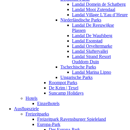
Landal Domein de Schatberg
Landal Mooi Zutendaal
Landal Village L’Eau d’Heure
Niederländische Parks
Landal De Reeuwijkse
Plassen
Landal De Waufsberg
Landal Esonstad
Landal Orveltermarke
Landal Sluftervallei
Landal Strand Resort
Ouddorp Duin
Tschechische Parks
Landal Marina Lipno
Ungarische Parks
Roompot Parks
De Krim | Texel
Suncamp Holidays
Hotels
Einzelhotels
Ausflugsziele
Freizeitparks
Freizeitpark Ravensburger Spieleland
Europa-Park
Der Europa-Park