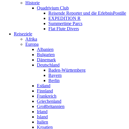
Historie
Quadrivium Club
Reisende Reporter und die ErlebnisPostille
EXPEDITION R
Summertime Parcs
Flat Flute Divers
Reiseziele
Afrika
Europa
Albanien
Bulgarien
Dänemark
Deutschland
Baden-Württemberg
Bayern
Berlin
Estland
Finnland
Frankreich
Griechenland
Großbritannien
Irland
Island
Italien
Kroatien