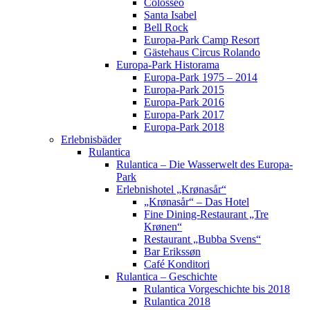
Colosseo
Santa Isabel
Bell Rock
Europa-Park Camp Resort
Gästehaus Circus Rolando
Europa-Park Historama
Europa-Park 1975 – 2014
Europa-Park 2015
Europa-Park 2016
Europa-Park 2017
Europa-Park 2018
Erlebnisbäder
Rulantica
Rulantica – Die Wasserwelt des Europa-
Park
Erlebnishotel „Krønasår“
„Krønasår“ – Das Hotel
Fine Dining-Restaurant „Tre
Krønen“
Restaurant „Bubba Svens“
Bar Erikssøn
Café Konditori
Rulantica – Geschichte
Rulantica Vorgeschichte bis 2018
Rulantica 2018