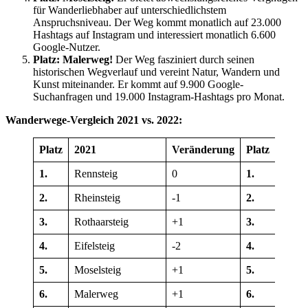
für Wanderliebhaber auf unterschiedlichstem
Anspruchsniveau. Der Weg kommt monatlich auf 23.000
Hashtags auf Instagram und interessiert monatlich 6.600
Google-Nutzer.
Platz: Malerweg!
Der Weg fasziniert durch seinen
historischen Wegverlauf und vereint Natur, Wandern und
Kunst miteinander. Er kommt auf 9.900 Google-
Suchanfragen und 19.000 Instagram-Hashtags pro Monat.
Wanderwege-Vergleich 2021 vs. 2022:
Platz
2021
Veränderung
Platz
2022
1.
Rennsteig
0
1.
Renns
2.
Rheinsteig
-1
2.
Rotha
3.
Rothaarsteig
+1
3.
Rhein
4.
Eifelsteig
-2
4.
Mosel
5.
Moselsteig
+1
5.
Male
6.
Malerweg
+1
6.
Eifels