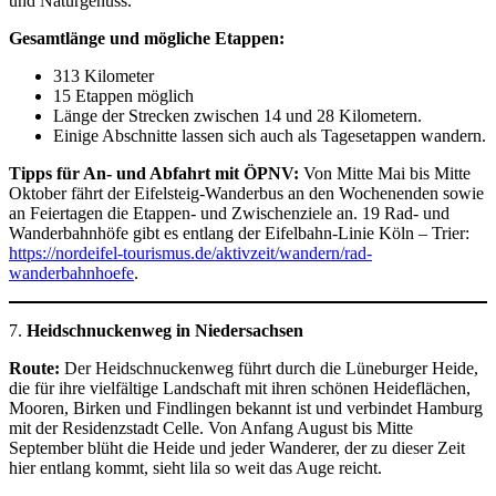
und Naturgenuss.
Gesamtlänge und mögliche Etappen:
313 Kilometer
15 Etappen möglich
Länge der Strecken zwischen 14 und 28 Kilometern.
Einige Abschnitte lassen sich auch als Tagesetappen wandern.
Tipps für An- und Abfahrt mit ÖPNV:
Von Mitte Mai bis Mitte
Oktober fährt der Eifelsteig-Wanderbus an den Wochenenden sowie
an Feiertagen die Etappen- und Zwischenziele an. 19 Rad- und
Wanderbahnhöfe gibt es entlang der Eifelbahn-Linie Köln – Trier:
https://nordeifel-tourismus.de/aktivzeit/wandern/rad-
wanderbahnhoefe
.
7.
Heidschnuckenweg in Niedersachsen
Route:
Der Heidschnuckenweg führt durch die Lüneburger Heide,
die für ihre vielfältige Landschaft mit ihren schönen Heideflächen,
Mooren, Birken und Findlingen bekannt ist und verbindet Hamburg
mit der Residenzstadt Celle. Von Anfang August bis Mitte
September blüht die Heide und jeder Wanderer, der zu dieser Zeit
hier entlang kommt, sieht lila so weit das Auge reicht.