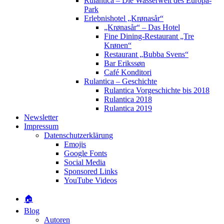
Rulantica – Die Wasserwelt des Europa-
Park
Erlebnishotel „Krønasår“
„Krønasår“ – Das Hotel
Fine Dining-Restaurant „Tre
Krønen“
Restaurant „Bubba Svens“
Bar Erikssøn
Café Konditori
Rulantica – Geschichte
Rulantica Vorgeschichte bis 2018
Rulantica 2018
Rulantica 2019
Newsletter
Impressum
Datenschutzerklärung
Emojis
Google Fonts
Social Media
Sponsored Links
YouTube Videos
🏠
Blog
Autoren