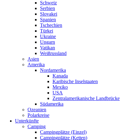
Schweiz
Serbien
Slovakei
Spanien
Tschechien
Türkei
Ukraine
Ungarn
Vatikan
Weißrussland
Asien
Amerika
Nordamerika
Kanada
Karibische Inselstaaten
Mexiko
USA
Zentralamerikanische Landbrücke
Südamerika
Ozeanien
Polarkreise
Unterkünfte
Camping
Campingplätze (Einzel)
Campingplätze (Ketten)