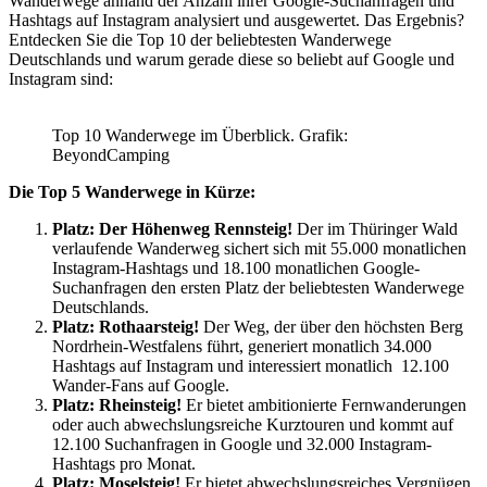
Wanderwege anhand der Anzahl ihrer Google-Suchanfragen und
Hashtags auf Instagram analysiert und ausgewertet. Das Ergebnis?
Entdecken Sie die Top 10 der beliebtesten Wanderwege
Deutschlands und warum gerade diese so beliebt auf Google und
Instagram sind:
Top 10 Wanderwege im Überblick. Grafik:
BeyondCamping
Die Top 5 Wanderwege in Kürze:
Platz:
Der Höhenweg Rennsteig!
Der im Thüringer Wald
verlaufende Wanderweg sichert sich mit 55.000 monatlichen
Instagram-Hashtags und 18.100 monatlichen Google-
Suchanfragen den ersten Platz der beliebtesten Wanderwege
Deutschlands.
Platz:
Rothaarsteig!
Der Weg, der über den höchsten Berg
Nordrhein-Westfalens führt, generiert monatlich 34.000
Hashtags auf Instagram und interessiert monatlich 12.100
Wander-Fans auf Google.
Platz:
Rheinsteig!
Er bietet ambitionierte Fernwanderungen
oder auch abwechslungsreiche Kurztouren und kommt auf
12.100 Suchanfragen in Google und 32.000 Instagram-
Hashtags pro Monat.
Platz: Moselsteig!
Er bietet abwechslungsreiches Vergnügen