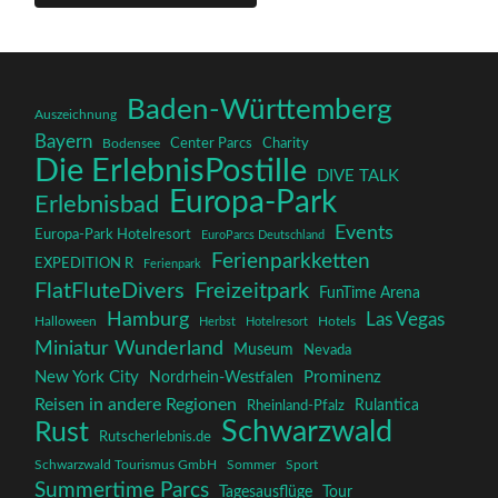
Baden-Württemberg
Auszeichnung
Bayern
Charity
Center Parcs
Bodensee
Die ErlebnisPostille
DIVE TALK
Europa-Park
Erlebnisbad
Events
Europa-Park Hotelresort
EuroParcs Deutschland
Ferienparkketten
EXPEDITION R
Ferienpark
FlatFluteDivers
Freizeitpark
FunTime Arena
Hamburg
Las Vegas
Halloween
Herbst
Hotelresort
Hotels
Miniatur Wunderland
Museum
Nevada
New York City
Prominenz
Nordrhein-Westfalen
Reisen in andere Regionen
Rulantica
Rheinland-Pfalz
Schwarzwald
Rust
Rutscherlebnis.de
Schwarzwald Tourismus GmbH
Sommer
Sport
Summertime Parcs
Tagesausflüge
Tour