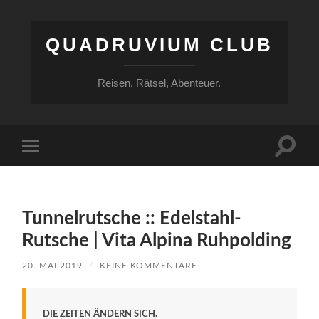
QUADRUVIUM CLUB
Reisen, Rätsel, Abenteuer.
Suchfe
Mobile-
ein-/a
Menü
ein-/ausblenden
Tunnelrutsche :: Edelstahl-
Rutsche | Vita Alpina Ruhpolding
20. MAI 2019
/
KEINE KOMMENTARE
DIE ZEITEN ÄNDERN SICH.