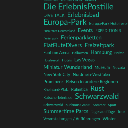
Die ErlebnisPostille
Erlebnisbad
DIVE TALK
Europa-Park
Europa-Park Hotelresor
Events
EXPEDITION R
EuroParcs Deutschland
Ferienparkketten
Ferienpark
FlatFluteDivers
Freizeitpark
Hamburg
FunTime Arena
Halloween
Herbst
Las Vegas
Hotelresort
Hotels
Miniatur Wunderland
Museum
Nevada
New York City
Nordrhein-Westfalen
Reisen in andere Regionen
Prominenz
Rust
Rulantica
Rheinland-Pfalz
Schwarzwald
Rutscherlebnis.de
Schwarzwald Tourismus GmbH
Sommer
Sport
Summertime Parcs
Tagesausflüge
Tour
Winter
Veranstaltungen / Aufführungen