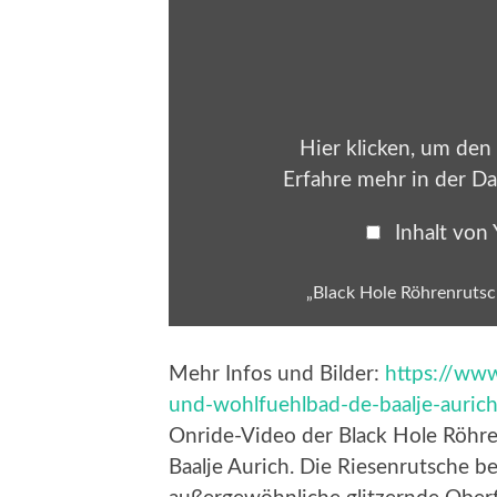
„Black
Hole
Röhrenrutsche
::
Riesenrutsche
|
De
Baalje
Aurich“
Hier klicken, um den
von
YouTube
Erfahre mehr in der
Da
anzeigen
Inhalt von
„Black Hole Röhrenrutsch
Mehr Infos und Bilder:
https://www
und-wohlfuehlbad-de-baalje-auric
Onride-Video der Black Hole Röhr
Baalje Aurich. Die Riesenrutsche b