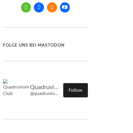
FOLGE UNS BEI MASTODON
Quadruvium Club
Follow
@quadruvium.club@quadruvium.club