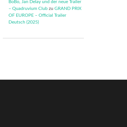
BoBo, Jan Delay und der neue Trailer
– Quadruvium Club
zu
GRAND PRIX
OF EUROPE – Official Trailer
Deutsch (2025)