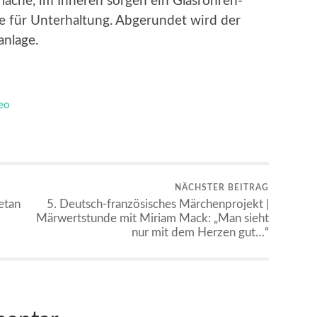
läche, im Inneren sorgen ein Glasröhren-
te für Unterhaltung. Abgerundet wird der
anlage.
eo
NÄCHSTER BEITRAG
etan
5. Deutsch-französisches Märchenprojekt |
Märwertstunde mit Miriam Mack: „Man sieht
nur mit dem Herzen gut…“