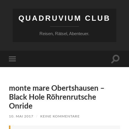
QUADRUVIUM CLUB
Reisen, Rätsel, Abenteuer.
Suchfe
Mobile-
ein-/a
Menü
ein-/ausblenden
monte mare Obertshausen –
Black Hole Röhrenrutsche
Onride
10. MAI 2017
/
KEINE KOMMENTARE