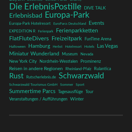
Die ErlebnisPostille
DIVE TALK
Europa-Park
Erlebnisbad
Events
Europa-Park Hotelresort
EuroParcs Deutschland
Ferienparkketten
EXPEDITION R
Ferienpark
FlatFluteDivers
Freizeitpark
FunTime Arena
Hamburg
Las Vegas
Halloween
Herbst
Hotelresort
Hotels
Miniatur Wunderland
Museum
Nevada
New York City
Prominenz
Nordrhein-Westfalen
Reisen in andere Regionen
Rulantica
Rheinland-Pfalz
Schwarzwald
Rust
Rutscherlebnis.de
Schwarzwald Tourismus GmbH
Sommer
Sport
Summertime Parcs
Tagesausflüge
Tour
Winter
Veranstaltungen / Aufführungen