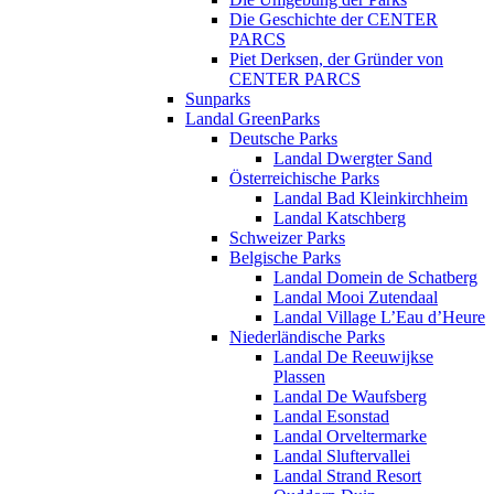
Die Geschichte der CENTER
PARCS
Piet Derksen, der Gründer von
CENTER PARCS
Sunparks
Landal GreenParks
Deutsche Parks
Landal Dwergter Sand
Österreichische Parks
Landal Bad Kleinkirchheim
Landal Katschberg
Schweizer Parks
Belgische Parks
Landal Domein de Schatberg
Landal Mooi Zutendaal
Landal Village L’Eau d’Heure
Niederländische Parks
Landal De Reeuwijkse
Plassen
Landal De Waufsberg
Landal Esonstad
Landal Orveltermarke
Landal Sluftervallei
Landal Strand Resort