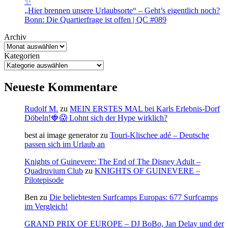
✨
„Hier brennen unsere Urlaubsorte“ – Geht’s eigentlich noch?
Bonn: Die Quartierfrage ist offen | QC #089
Archiv
Kategorien
Neueste Kommentare
Rudolf M.
zu
MEIN ERSTES MAL bei Karls Erlebnis-Dorf
Döbeln!🍓😱 Lohnt sich der Hype wirklich?
best ai image generator
zu
Touri-Klischee adé – Deutsche
passen sich im Urlaub an
Knights of Guinevere: The End of The Disney Adult –
Quadruvium Club
zu
KNIGHTS OF GUINEVERE –
Pilotepisode
Ben
zu
Die beliebtesten Surfcamps Europas: 677 Surfcamps
im Vergleich!
GRAND PRIX OF EUROPE – DJ BoBo, Jan Delay und der