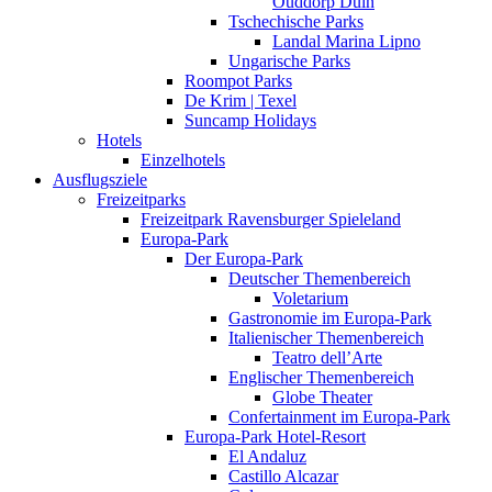
Ouddorp Duin
Tschechische Parks
Landal Marina Lipno
Ungarische Parks
Roompot Parks
De Krim | Texel
Suncamp Holidays
Hotels
Einzelhotels
Ausflugsziele
Freizeitparks
Freizeitpark Ravensburger Spieleland
Europa-Park
Der Europa-Park
Deutscher Themenbereich
Voletarium
Gastronomie im Europa-Park
Italienischer Themenbereich
Teatro dell’Arte
Englischer Themenbereich
Globe Theater
Confertainment im Europa-Park
Europa-Park Hotel-Resort
El Andaluz
Castillo Alcazar