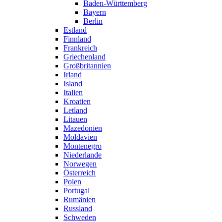
Baden-Württemberg
Bayern
Berlin
Estland
Finnland
Frankreich
Griechenland
Großbritannien
Irland
Island
Italien
Kroatien
Letland
Litauen
Mazedonien
Moldavien
Montenegro
Niederlande
Norwegen
Österreich
Polen
Portugal
Rumänien
Russland
Schweden