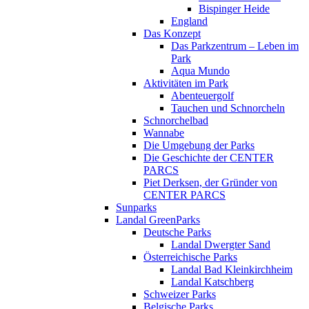
Bispinger Heide
England
Das Konzept
Das Parkzentrum – Leben im
Park
Aqua Mundo
Aktivitäten im Park
Abenteuergolf
Tauchen und Schnorcheln
Schnorchelbad
Wannabe
Die Umgebung der Parks
Die Geschichte der CENTER
PARCS
Piet Derksen, der Gründer von
CENTER PARCS
Sunparks
Landal GreenParks
Deutsche Parks
Landal Dwergter Sand
Österreichische Parks
Landal Bad Kleinkirchheim
Landal Katschberg
Schweizer Parks
Belgische Parks