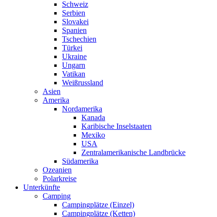
Schweiz
Serbien
Slovakei
Spanien
Tschechien
Türkei
Ukraine
Ungarn
Vatikan
Weißrussland
Asien
Amerika
Nordamerika
Kanada
Karibische Inselstaaten
Mexiko
USA
Zentralamerikanische Landbrücke
Südamerika
Ozeanien
Polarkreise
Unterkünfte
Camping
Campingplätze (Einzel)
Campingplätze (Ketten)