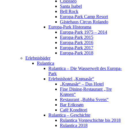
Colosseo
Santa Isabel
Bell Rock
Europa-Park Camp Resort
Gästehaus Circus Rolando
Europa-Park Historama
Europa-Park 1975 – 2014
Europa-Park 2015
Europa-Park 2016
Europa-Park 2017
Europa-Park 2018
Erlebnisbäder
Rulantica
Rulantica – Die Wasserwelt des Europa-
Park
Erlebnishotel „Krønasår“
„Krønasår“ – Das Hotel
Fine Dining-Restaurant „Tre
Krønen“
Restaurant „Bubba Svens“
Bar Erikssøn
Café Konditori
Rulantica – Geschichte
Rulantica Vorgeschichte bis 2018
Rulantica 2018