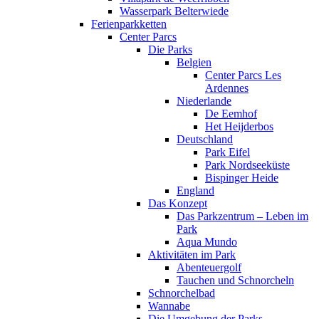
Wasserpark Belterwiede
Ferienparkketten
Center Parcs
Die Parks
Belgien
Center Parcs Les
Ardennes
Niederlande
De Eemhof
Het Heijderbos
Deutschland
Park Eifel
Park Nordseeküste
Bispinger Heide
England
Das Konzept
Das Parkzentrum – Leben im
Park
Aqua Mundo
Aktivitäten im Park
Abenteuergolf
Tauchen und Schnorcheln
Schnorchelbad
Wannabe
Die Umgebung der Parks