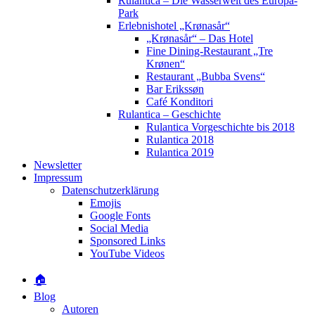
Rulantica – Die Wasserwelt des Europa-
Park
Erlebnishotel „Krønasår“
„Krønasår“ – Das Hotel
Fine Dining-Restaurant „Tre
Krønen“
Restaurant „Bubba Svens“
Bar Erikssøn
Café Konditori
Rulantica – Geschichte
Rulantica Vorgeschichte bis 2018
Rulantica 2018
Rulantica 2019
Newsletter
Impressum
Datenschutzerklärung
Emojis
Google Fonts
Social Media
Sponsored Links
YouTube Videos
🏠
Blog
Autoren