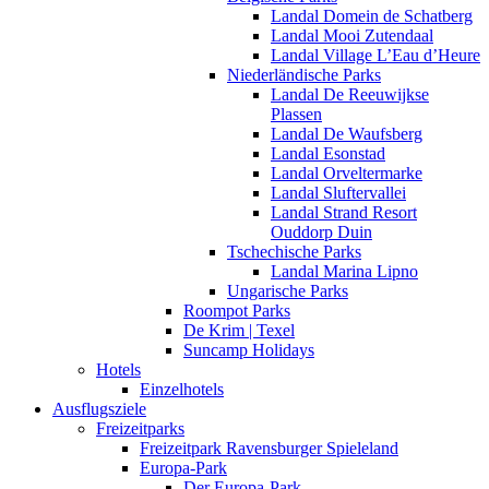
Landal Domein de Schatberg
Landal Mooi Zutendaal
Landal Village L’Eau d’Heure
Niederländische Parks
Landal De Reeuwijkse
Plassen
Landal De Waufsberg
Landal Esonstad
Landal Orveltermarke
Landal Sluftervallei
Landal Strand Resort
Ouddorp Duin
Tschechische Parks
Landal Marina Lipno
Ungarische Parks
Roompot Parks
De Krim | Texel
Suncamp Holidays
Hotels
Einzelhotels
Ausflugsziele
Freizeitparks
Freizeitpark Ravensburger Spieleland
Europa-Park
Der Europa-Park