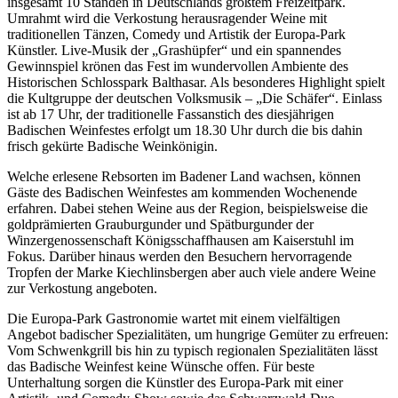
insgesamt 10 Ständen in Deutschlands größtem Freizeitpark.
Umrahmt wird die Verkostung herausragender Weine mit
traditionellen Tänzen, Comedy und Artistik der Europa-Park
Künstler. Live-Musik der „Grashüpfer“ und ein spannendes
Gewinnspiel krönen das Fest im wundervollen Ambiente des
Historischen Schlosspark Balthasar. Als besonderes Highlight spielt
die Kultgruppe der deutschen Volksmusik – „Die Schäfer“. Einlass
ist ab 17 Uhr, der traditionelle Fassanstich des diesjährigen
Badischen Weinfestes erfolgt um 18.30 Uhr durch die bis dahin
frisch gekürte Badische Weinkönigin.
Welche erlesene Rebsorten im Badener Land wachsen, können
Gäste des Badischen Weinfestes am kommenden Wochenende
erfahren. Dabei stehen Weine aus der Region, beispielsweise die
goldprämierten Grauburgunder und Spätburgunder der
Winzergenossenschaft Königsschaffhausen am Kaiserstuhl im
Fokus. Darüber hinaus werden den Besuchern hervorragende
Tropfen der Marke Kiechlinsbergen aber auch viele andere Weine
zur Verkostung angeboten.
Die Europa-Park Gastronomie wartet mit einem vielfältigen
Angebot badischer Spezialitäten, um hungrige Gemüter zu erfreuen:
Vom Schwenkgrill bis hin zu typisch regionalen Spezialitäten lässt
das Badische Weinfest keine Wünsche offen. Für beste
Unterhaltung sorgen die Künstler des Europa-Park mit einer