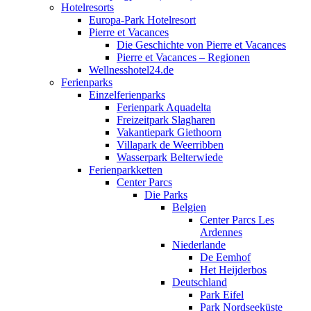
Hotelresorts
Europa-Park Hotelresort
Pierre et Vacances
Die Geschichte von Pierre et Vacances
Pierre et Vacances – Regionen
Wellnesshotel24.de
Ferienparks
Einzelferienparks
Ferienpark Aquadelta
Freizeitpark Slagharen
Vakantiepark Giethoorn
Villapark de Weerribben
Wasserpark Belterwiede
Ferienparkketten
Center Parcs
Die Parks
Belgien
Center Parcs Les
Ardennes
Niederlande
De Eemhof
Het Heijderbos
Deutschland
Park Eifel
Park Nordseeküste