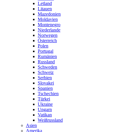
Letland
Litauen
Mazedonien
Moldavien
Montenegro
Niederlande
Norwegen
Österreich
Polen
Portugal
Rumänien
Russland
Schweden
Schweiz
Serbien
Slovakei
Spanien
Tschechien
Türkei
Ukraine
Ungarn
Vatikan
Weißrussland
Asien
Amerika