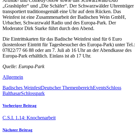
Artistik- und Comedy-Show sowie das Schwarzwald-Duo
„Grashüpfer“ und „Die Schäfer“. Der Schwarzwälder Uhrenträger
transportiert traditionsgemäß eine Uhr auf dem Rücken. Das
Weinfest ist eine Zusammenarbeit der Badischen Wein GmbH,
Urbacher, Schwarzwald Radio und des Europa-Park. Der
Moderator Dirk Starke führt durch den Abend.
Die Eintrittskarten für das Badische Weinfest sind für 6 Euro
(kostenloser Eintritt für Tagesbesucher des Europa-Park) unter Tel.:
07822/77 66 88 oder am 7. Juli ab 16 Uhr an der Abendkasse des
Europa-Park erhältlich. Einlass ist ab 17 Uhr.
Quelle: Europa-Park
Allgemein
Badisches Weinfest
Deutscher Themenbereich
Events
Schloss
Balthasar
Schlosspark
Vorheriger Beitrag
C.S.I. 1.14: Knochenarbeit
Nächster Beitrag