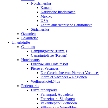
Nordamerika
Kanada
Karibische Inselstaaten
Mexiko
USA
Zentralamerikanische Landbrücke
Südamerika
Ozeanien
Polarkreise
Unterkünfte
Camping
Campingplätze (Einzel)
Campingplätze (Ketten)
Hotelresorts
Europa-Park Hotelresort
Pierre et Vacances
Die Geschichte von Pierre et Vacances
Pierre et Vacances – Regionen
Wellnesshotel24.de
Ferienparks
Einzelferienparks
Ferienpark Aquadelta
Freizeitpark Slagharen
Vakantiepark Giethoorn
Villapark de Weerribben