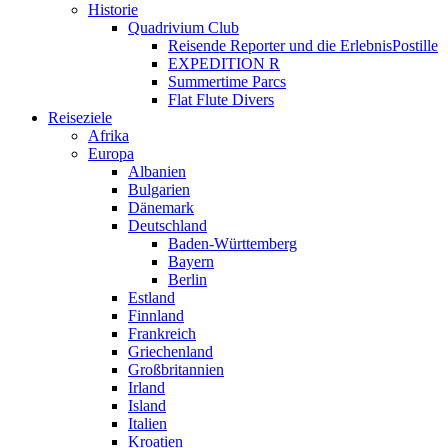
Historie
Quadrivium Club
Reisende Reporter und die ErlebnisPostille
EXPEDITION R
Summertime Parcs
Flat Flute Divers
Reiseziele
Afrika
Europa
Albanien
Bulgarien
Dänemark
Deutschland
Baden-Württemberg
Bayern
Berlin
Estland
Finnland
Frankreich
Griechenland
Großbritannien
Irland
Island
Italien
Kroatien