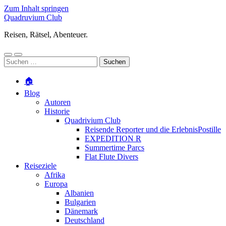
Zum Inhalt springen
Quadruvium Club
Reisen, Rätsel, Abenteuer.
Mobile-
Suchfeld
Suchen
Menü
ein-/ausblenden
nach:
ein-/ausblenden
🏠
Blog
Autoren
Historie
Quadrivium Club
Reisende Reporter und die ErlebnisPostille
EXPEDITION R
Summertime Parcs
Flat Flute Divers
Reiseziele
Afrika
Europa
Albanien
Bulgarien
Dänemark
Deutschland