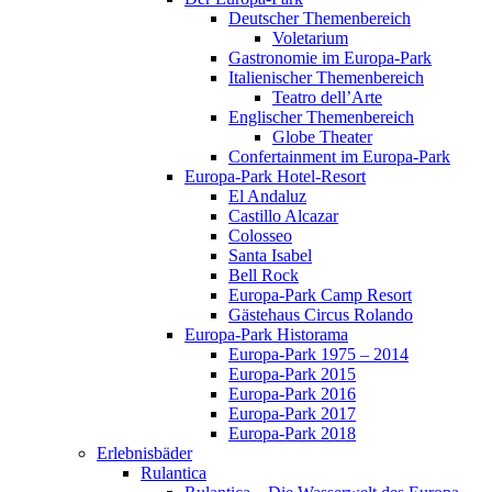
Deutscher Themenbereich
Voletarium
Gastronomie im Europa-Park
Italienischer Themenbereich
Teatro dell’Arte
Englischer Themenbereich
Globe Theater
Confertainment im Europa-Park
Europa-Park Hotel-Resort
El Andaluz
Castillo Alcazar
Colosseo
Santa Isabel
Bell Rock
Europa-Park Camp Resort
Gästehaus Circus Rolando
Europa-Park Historama
Europa-Park 1975 – 2014
Europa-Park 2015
Europa-Park 2016
Europa-Park 2017
Europa-Park 2018
Erlebnisbäder
Rulantica