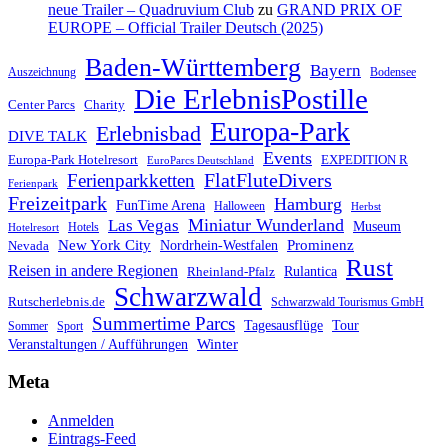
neue Trailer – Quadruvium Club
zu
GRAND PRIX OF
EUROPE – Official Trailer Deutsch (2025)
Baden-Württemberg
Bayern
Auszeichnung
Bodensee
Die ErlebnisPostille
Center Parcs
Charity
Europa-Park
Erlebnisbad
DIVE TALK
Events
Europa-Park Hotelresort
EXPEDITION R
EuroParcs Deutschland
FlatFluteDivers
Ferienparkketten
Ferienpark
Freizeitpark
Hamburg
FunTime Arena
Halloween
Herbst
Miniatur Wunderland
Las Vegas
Museum
Hotels
Hotelresort
Prominenz
New York City
Nordrhein-Westfalen
Nevada
Rust
Reisen in andere Regionen
Rulantica
Rheinland-Pfalz
Schwarzwald
Rutscherlebnis.de
Schwarzwald Tourismus GmbH
Summertime Parcs
Tagesausflüge
Tour
Sommer
Sport
Winter
Veranstaltungen / Aufführungen
Meta
Anmelden
Eintrags-Feed