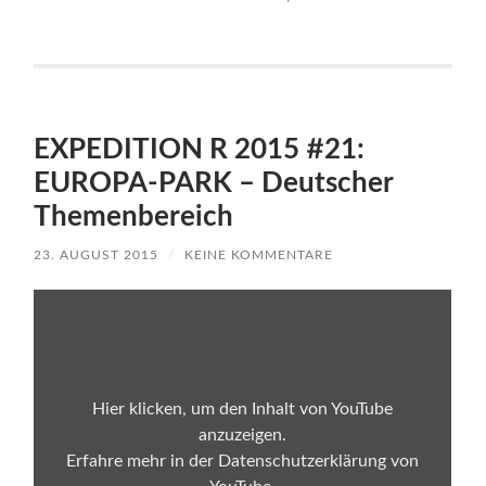
EXPEDITION R 2015 #21:
EUROPA-PARK – Deutscher
Themenbereich
23. AUGUST 2015
/
KEINE KOMMENTARE
Inhalt
von
YouTube
anzeigen
Hier klicken, um den Inhalt von YouTube
anzuzeigen.
Erfahre mehr in der
Datenschutzerklärung von