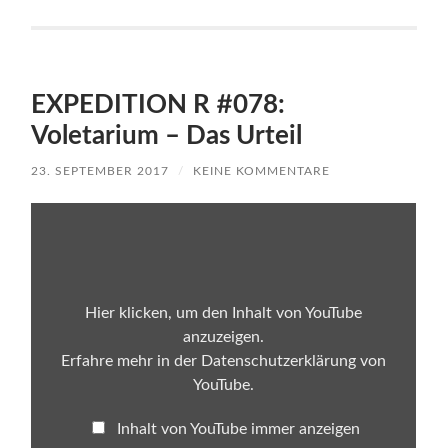
EXPEDITION R #078:
Voletarium – Das Urteil
23. SEPTEMBER 2017
/
KEINE KOMMENTARE
Inhalt
von
YouTube
anzeigen
Hier klicken, um den Inhalt von YouTube
anzuzeigen.
Erfahre mehr in der
Datenschutzerklärung von
YouTube
.
Inhalt von YouTube immer anzeigen