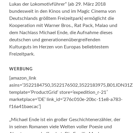
Lukas der Lokomotivführer“ (ab 29. März 2018
bundesweit in den Kinos und im Magic Cinema von
Deutschlands größtem Freizeitpark) ermöglicht die
Kooperation mit Warner Bros., Rat Pack, Malao und
dem Nachlass Michael Ende,
die Aufnahme dieses
deutschen und generationenübergreifenden
Kulturguts im Herzen von Europas beliebtestem
Freizeitpark.
WERBUNG
[amazon_link
asins=’3522184750,3522176502,3522183975,B01JDN3
template=’ProductGrid‘ store=’expedition_r-21′
marketplace=’DE‘ link_id=’276c010e-20bc-11e8-a783-
f16a41baecac‘]
„Michael Ende ist ein großer Geschichtenerzähler, der
in seinen Romanen viele Welten voller Poesie und