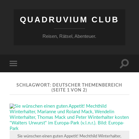
QUADRUVIUM CLUB
Reisen, Rätsel, Abenteuer.
Suchfe
Mobile-
ein-/a
Menü
ein-/ausblenden
SCHLAGWORT:
DEUTSCHER THEMENBEREICH
(SEITE 1 VON 2)
Sie wünschen einen guten Appetit! Mechthild Winterhalter,