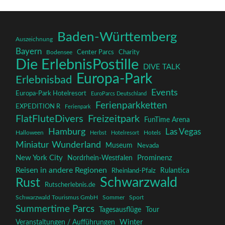
Baden-Württemberg
Auszeichnung
Bayern
Charity
Center Parcs
Bodensee
Die ErlebnisPostille
DIVE TALK
Europa-Park
Erlebnisbad
Events
Europa-Park Hotelresort
EuroParcs Deutschland
Ferienparkketten
EXPEDITION R
Ferienpark
FlatFluteDivers
Freizeitpark
FunTime Arena
Hamburg
Las Vegas
Halloween
Herbst
Hotelresort
Hotels
Miniatur Wunderland
Museum
Nevada
New York City
Prominenz
Nordrhein-Westfalen
Reisen in andere Regionen
Rulantica
Rheinland-Pfalz
Schwarzwald
Rust
Rutscherlebnis.de
Schwarzwald Tourismus GmbH
Sommer
Sport
Summertime Parcs
Tagesausflüge
Tour
Winter
Veranstaltungen / Aufführungen