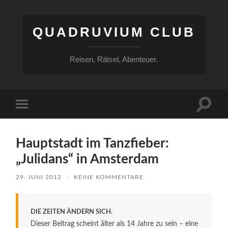
QUADRUVIUM CLUB
Reisen, Rätsel, Abenteuer.
Suchfe
Mobile-
ein-/a
Menü
ein-/ausblenden
Hauptstadt im Tanzfieber:
„Julidans“ in Amsterdam
29. JUNI 2012
/
KEINE KOMMENTARE
DIE ZEITEN ÄNDERN SICH.
Dieser Beitrag scheint älter als 14 Jahre zu sein – eine