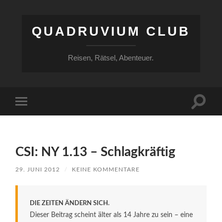
QUADRUVIUM CLUB
Reisen, Rätsel, Abenteuer.
Suchfe
Mobile-
ein-/a
Menü
ein-/ausblenden
CSI: NY 1.13 – Schlagkräftig
29. JUNI 2012
/
KEINE KOMMENTARE
DIE ZEITEN ÄNDERN SICH.
Dieser Beitrag scheint älter als 14 Jahre zu sein – eine