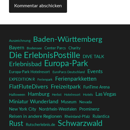
Baden-Württemberg
Auszeichnung
Bayern
Charity
Center Parcs
Bodensee
Die ErlebnisPostille
DIVE TALK
Europa-Park
Erlebnisbad
Events
Europa-Park Hotelresort
EuroParcs Deutschland
Ferienparkketten
EXPEDITION R
Ferienpark
FlatFluteDivers
Freizeitpark
FunTime Arena
Hamburg
Las Vegas
Halloween
Herbst
Hotelresort
Hotels
Miniatur Wunderland
Museum
Nevada
New York City
Prominenz
Nordrhein-Westfalen
Reisen in andere Regionen
Rulantica
Rheinland-Pfalz
Schwarzwald
Rust
Rutscherlebnis.de