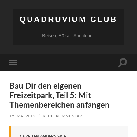
QUADRUVIUM CLUB
Reisen, Rätsel, Abenteuer.
Suchfe
Mobile-
ein-/a
Menü
ein-/ausblenden
Bau Dir den eigenen
Freizeitpark, Teil 5: Mit
Themenbereichen anfangen
19. MAI 2012
/
KEINE KOMMENTARE
DIE ZEITEN ÄNDERN SICH.