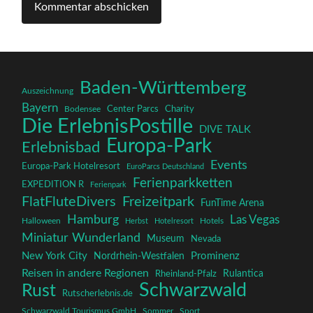
Baden-Württemberg
Auszeichnung
Bayern
Charity
Center Parcs
Bodensee
Die ErlebnisPostille
DIVE TALK
Europa-Park
Erlebnisbad
Events
Europa-Park Hotelresort
EuroParcs Deutschland
Ferienparkketten
EXPEDITION R
Ferienpark
FlatFluteDivers
Freizeitpark
FunTime Arena
Hamburg
Las Vegas
Halloween
Herbst
Hotelresort
Hotels
Miniatur Wunderland
Museum
Nevada
New York City
Prominenz
Nordrhein-Westfalen
Reisen in andere Regionen
Rulantica
Rheinland-Pfalz
Schwarzwald
Rust
Rutscherlebnis.de
Schwarzwald Tourismus GmbH
Sommer
Sport