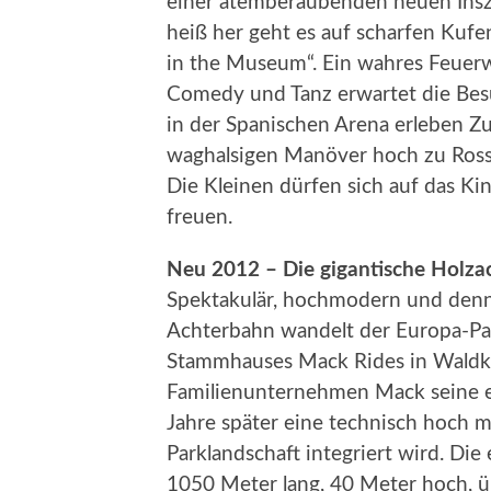
einer atemberaubenden neuen Insze
heiß her geht es auf scharfen Kufe
in the Museum“. Ein wahres Feuerw
Comedy und Tanz erwartet die Bes
in der Spanischen Arena erleben Z
waghalsigen Manöver hoch zu Ross 
Die Kleinen dürfen sich auf das K
freuen.
Neu 2012 – Die gigantische Holz
Spektakulär, hochmodern und dennoc
Achterbahn wandelt der Europa-Par
Stammhauses Mack Rides in Waldkir
Familienunternehmen Mack seine e
Jahre später eine technisch hoch m
Parklandschaft integriert wird. Die
1050 Meter lang, 40 Meter hoch, ü