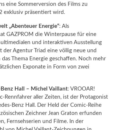
ns eine Sommerversion des Films zu
 exklusiv präsentiert wird.
lt „Abenteuer Energie“
: Als
hat GAZPROM die Winterpause für eine
ltimedialen und interaktiven Ausstellung
 der Agentur Triad eine völlig neue und
m das Thema Energie geschaffen. Noch mehr
ätzlichen Exponate in Form von zwei
Benz Hall – Michel Vaillant
: VROOAR!
c-Rennfahrer aller Zeiten, ist der Protagonist
edes-Benz Hall. Der Held der Comic-Reihe
nzösischen Zeichner Jean Graton erfunden
en, Fernsehserien und Filme. In der
hl von Michel Vaillant-Zeichnungen in