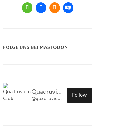
FOLGE UNS BEI MASTODON
Quadruvium Club
Follow
@quadruvium.club@quadruvium.club