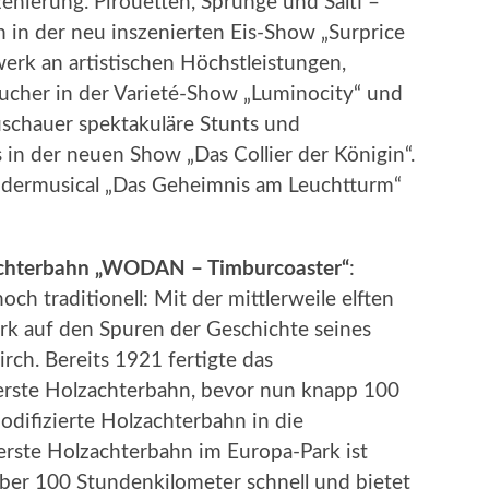
nierung. Pirouetten, Sprünge und Salti –
n in der neu inszenierten Eis-Show „Surprice
erk an artistischen Höchstleistungen,
ucher in der Varieté-Show „Luminocity“ und
uschauer spektakuläre Stunts und
in der neuen Show „Das Collier der Königin“.
indermusical „Das Geheimnis am Leuchtturm“
achterbahn „WODAN – Timburcoaster“
:
h traditionell: Mit der mittlerweile elften
k auf den Spuren der Geschichte seines
ch. Bereits 1921 fertigte das
rste Holzachterbahn, bevor nun knapp 100
odifizierte Holzachterbahn in die
 erste Holzachterbahn im Europa-Park ist
ber 100 Stundenkilometer schnell und bietet