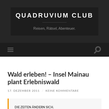
QUADRUVIUM CLUB
Reisen, Rätsel, Abenteuer.
Suchfe
Mobile-
ein-/a
Menü
ein-/ausblenden
Wald erleben! – Insel Mainau
plant Erlebniswald
17. DEZEMBER 2011
/
KEINE KOMMENTARE
DIE ZEITEN ÄNDERN SICH.