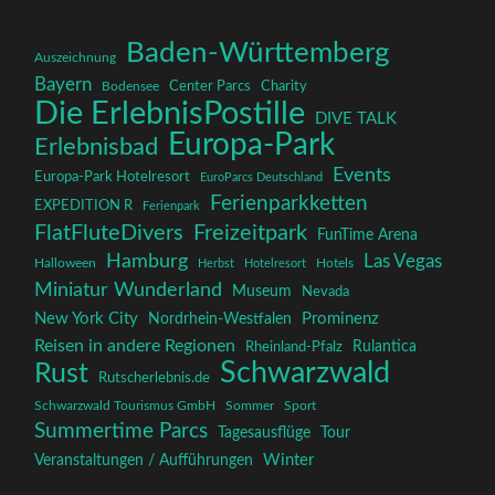
Baden-Württemberg
Auszeichnung
Bayern
Charity
Center Parcs
Bodensee
Die ErlebnisPostille
DIVE TALK
Europa-Park
Erlebnisbad
Events
Europa-Park Hotelresort
EuroParcs Deutschland
Ferienparkketten
EXPEDITION R
Ferienpark
FlatFluteDivers
Freizeitpark
FunTime Arena
Hamburg
Las Vegas
Halloween
Herbst
Hotelresort
Hotels
Miniatur Wunderland
Museum
Nevada
New York City
Prominenz
Nordrhein-Westfalen
Reisen in andere Regionen
Rulantica
Rheinland-Pfalz
Schwarzwald
Rust
Rutscherlebnis.de
Schwarzwald Tourismus GmbH
Sommer
Sport
Summertime Parcs
Tagesausflüge
Tour
Winter
Veranstaltungen / Aufführungen