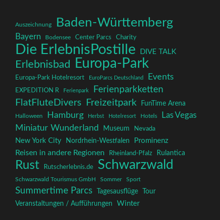
Baden-Württemberg
Auszeichnung
Bayern
Charity
Center Parcs
Bodensee
Die ErlebnisPostille
DIVE TALK
Europa-Park
Erlebnisbad
Events
Europa-Park Hotelresort
EuroParcs Deutschland
Ferienparkketten
EXPEDITION R
Ferienpark
FlatFluteDivers
Freizeitpark
FunTime Arena
Hamburg
Las Vegas
Halloween
Herbst
Hotelresort
Hotels
Miniatur Wunderland
Museum
Nevada
New York City
Prominenz
Nordrhein-Westfalen
Reisen in andere Regionen
Rulantica
Rheinland-Pfalz
Schwarzwald
Rust
Rutscherlebnis.de
Schwarzwald Tourismus GmbH
Sommer
Sport
Summertime Parcs
Tagesausflüge
Tour
Winter
Veranstaltungen / Aufführungen