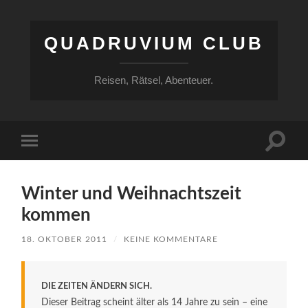
QUADRUVIUM CLUB
Reisen, Rätsel, Abenteuer.
Suchfe
Mobile-
ein-/a
Menü
ein-/ausblenden
Winter und Weihnachtszeit
kommen
18. OKTOBER 2011
/
KEINE KOMMENTARE
DIE ZEITEN ÄNDERN SICH.
Dieser Beitrag scheint älter als 14 Jahre zu sein – eine