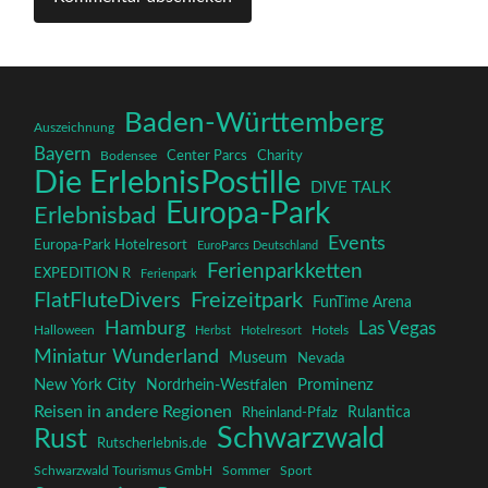
Baden-Württemberg
Auszeichnung
Bayern
Charity
Center Parcs
Bodensee
Die ErlebnisPostille
DIVE TALK
Europa-Park
Erlebnisbad
Events
Europa-Park Hotelresort
EuroParcs Deutschland
Ferienparkketten
EXPEDITION R
Ferienpark
FlatFluteDivers
Freizeitpark
FunTime Arena
Hamburg
Las Vegas
Halloween
Herbst
Hotelresort
Hotels
Miniatur Wunderland
Museum
Nevada
New York City
Prominenz
Nordrhein-Westfalen
Reisen in andere Regionen
Rulantica
Rheinland-Pfalz
Schwarzwald
Rust
Rutscherlebnis.de
Schwarzwald Tourismus GmbH
Sommer
Sport