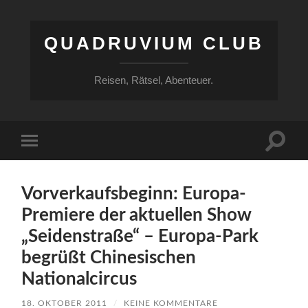
QUADRUVIUM CLUB
Reisen, Rätsel, Abenteuer.
Suchfe
Mobile-
ein-/a
Menü
ein-/ausblenden
Vorverkaufsbeginn: Europa-
Premiere der aktuellen Show
„Seidenstraße“ – Europa-Park
begrüßt Chinesischen
Nationalcircus
18. OKTOBER 2011
/
KEINE KOMMENTARE