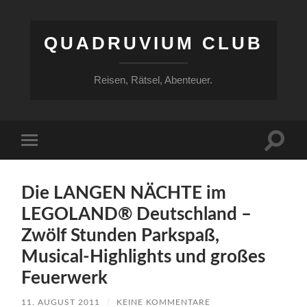
QUADRUVIUM CLUB
Reisen, Rätsel, Abenteuer.
Suchfe
Mobile-
ein-/a
Menü
ein-/ausblenden
Die LANGEN NÄCHTE im
LEGOLAND® Deutschland –
Zwölf Stunden Parkspaß,
Musical-Highlights und großes
Feuerwerk
11. AUGUST 2011
/
KEINE KOMMENTARE