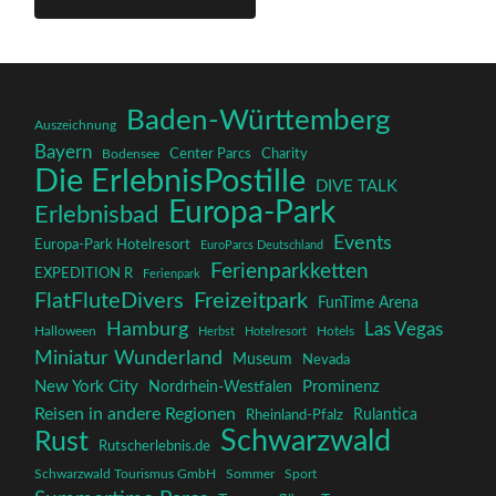
Baden-Württemberg
Auszeichnung
Bayern
Charity
Center Parcs
Bodensee
Die ErlebnisPostille
DIVE TALK
Europa-Park
Erlebnisbad
Events
Europa-Park Hotelresort
EuroParcs Deutschland
Ferienparkketten
EXPEDITION R
Ferienpark
FlatFluteDivers
Freizeitpark
FunTime Arena
Hamburg
Las Vegas
Halloween
Herbst
Hotelresort
Hotels
Miniatur Wunderland
Museum
Nevada
New York City
Prominenz
Nordrhein-Westfalen
Reisen in andere Regionen
Rulantica
Rheinland-Pfalz
Schwarzwald
Rust
Rutscherlebnis.de
Schwarzwald Tourismus GmbH
Sommer
Sport