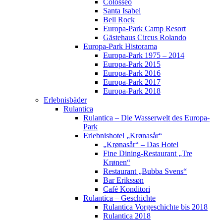
Colosseo
Santa Isabel
Bell Rock
Europa-Park Camp Resort
Gästehaus Circus Rolando
Europa-Park Historama
Europa-Park 1975 – 2014
Europa-Park 2015
Europa-Park 2016
Europa-Park 2017
Europa-Park 2018
Erlebnisbäder
Rulantica
Rulantica – Die Wasserwelt des Europa-
Park
Erlebnishotel „Krønasår“
„Krønasår“ – Das Hotel
Fine Dining-Restaurant „Tre
Krønen“
Restaurant „Bubba Svens“
Bar Erikssøn
Café Konditori
Rulantica – Geschichte
Rulantica Vorgeschichte bis 2018
Rulantica 2018