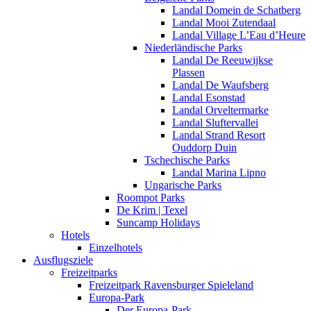
Landal Domein de Schatberg
Landal Mooi Zutendaal
Landal Village L’Eau d’Heure
Niederländische Parks
Landal De Reeuwijkse
Plassen
Landal De Waufsberg
Landal Esonstad
Landal Orveltermarke
Landal Sluftervallei
Landal Strand Resort
Ouddorp Duin
Tschechische Parks
Landal Marina Lipno
Ungarische Parks
Roompot Parks
De Krim | Texel
Suncamp Holidays
Hotels
Einzelhotels
Ausflugsziele
Freizeitparks
Freizeitpark Ravensburger Spieleland
Europa-Park
Der Europa-Park