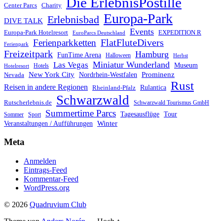
Die ErlebnisPostille
Center Parcs
Charity
Europa-Park
Erlebnisbad
DIVE TALK
Events
Europa-Park Hotelresort
EXPEDITION R
EuroParcs Deutschland
FlatFluteDivers
Ferienparkketten
Ferienpark
Freizeitpark
Hamburg
FunTime Arena
Halloween
Herbst
Miniatur Wunderland
Las Vegas
Museum
Hotels
Hotelresort
Prominenz
New York City
Nordrhein-Westfalen
Nevada
Rust
Reisen in andere Regionen
Rulantica
Rheinland-Pfalz
Schwarzwald
Rutscherlebnis.de
Schwarzwald Tourismus GmbH
Summertime Parcs
Tagesausflüge
Tour
Sommer
Sport
Winter
Veranstaltungen / Aufführungen
Meta
Anmelden
Eintrags-Feed
Kommentar-Feed
WordPress.org
© 2026
Quadruvium Club