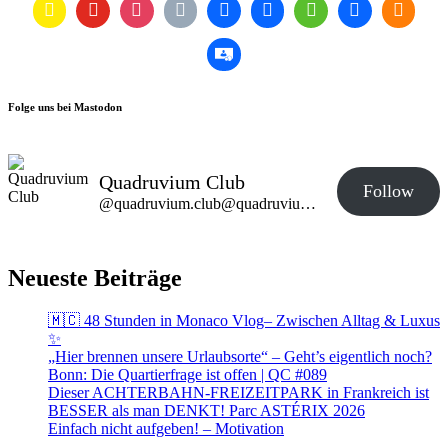
Folge uns bei Mastodon
Quadruvium Club
Follow
@quadruvium.club@quadruvium.club
Neueste Beiträge
🇲🇨 48 Stunden in Monaco Vlog– Zwischen Alltag & Luxus
✨
„Hier brennen unsere Urlaubsorte“ – Geht’s eigentlich noch?
Bonn: Die Quartierfrage ist offen | QC #089
Dieser ACHTERBAHN-FREIZEITPARK in Frankreich ist
BESSER als man DENKT! Parc ASTÉRIX 2026
Einfach nicht aufgeben! – Motivation