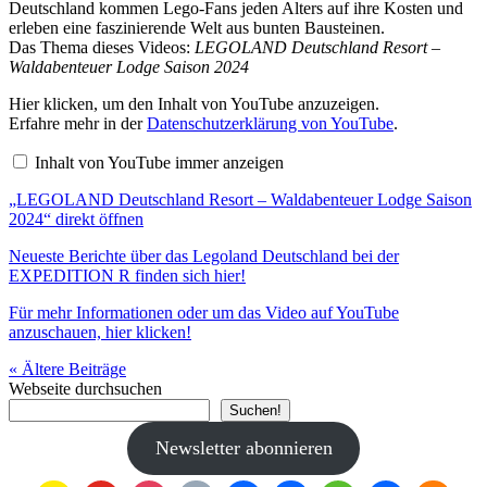
Deutschland kommen Lego-Fans jeden Alters auf ihre Kosten und
erleben eine faszinierende Welt aus bunten Bausteinen.
Das Thema dieses Videos:
LEGOLAND Deutschland Resort –
Waldabenteuer Lodge Saison 2024
„LEGOLAND
Hier klicken, um den Inhalt von YouTube anzuzeigen.
Deutschland
Erfahre mehr in der
Datenschutzerklärung von YouTube
.
Resort
–
Inhalt von YouTube immer anzeigen
Waldabenteuer
Lodge
„LEGOLAND Deutschland Resort – Waldabenteuer Lodge Saison
Saison
2024“
2024“ direkt öffnen
von
YouTube
Neueste Berichte über das Legoland Deutschland bei der
anzeigen
EXPEDITION R finden sich hier!
Für mehr Informationen oder um das Video auf YouTube
anzuschauen, hier klicken!
« Ältere
Beiträge
Webseite durchsuchen
Suchen!
Newsletter abonnieren