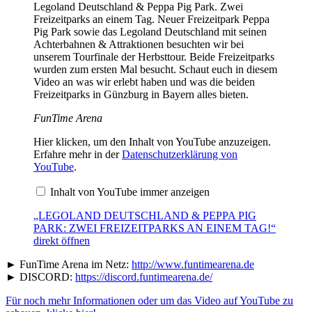
Legoland Deutschland & Peppa Pig Park. Zwei
Freizeitparks an einem Tag. Neuer Freizeitpark Peppa
Pig Park sowie das Legoland Deutschland mit seinen
Achterbahnen & Attraktionen besuchten wir bei
unserem Tourfinale der Herbsttour. Beide Freizeitparks
wurden zum ersten Mal besucht. Schaut euch in diesem
Video an was wir erlebt haben und was die beiden
Freizeitparks in Günzburg in Bayern alles bieten.
FunTime Arena
„LEGOLAND
Hier klicken, um den Inhalt von YouTube anzuzeigen.
DEUTSCHLAND
Erfahre mehr in der
Datenschutzerklärung von
&
YouTube
.
PEPPA
PIG
Inhalt von YouTube immer anzeigen
PARK:
ZWEI
FREIZEITPARKS
„LEGOLAND DEUTSCHLAND & PEPPA PIG
AN
PARK: ZWEI FREIZEITPARKS AN EINEM TAG!“
EINEM
direkt öffnen
TAG!“
von
► FunTime Arena im Netz:
http://www.funtimearena.de
YouTube
► DISCORD:
anzeigen
https://discord.funtimearena.de/
Für noch mehr Informationen oder um das Video auf YouTube zu