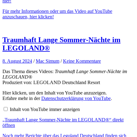
hier!
Für mehr Informationen oder um das Video auf YouTube
anzuschauen, hier klicken!
Traumhaft Lange Sommer-Nächte im
LEGOLAND®
8. August 2024
/
Mac Simum
/
Keine Kommentare
Das Thema dieses Videos:
Traumhaft Lange Sommer-Nächte im
LEGOLAND®
Produziert von: LEGOLAND Deutschland Resort
„Traumhaft
Hier klicken, um den Inhalt von YouTube anzuzeigen.
Lange
Erfahre mehr in der
Datenschutzerklärung von YouTube
.
Sommer-
Nächte
Inhalt von YouTube immer anzeigen
im
LEGOLAND®“
„Traumhaft Lange Sommer-Nächte im LEGOLAND®“ direkt
von
YouTube
öffnen
anzeigen
Noch mehr Berichte über das Legoland Deutschland finden sich