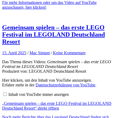
Für mehr Informationen oder um das Video auf YouTube
anzeigen
anzuschauen, hier klicken!
Gemeinsam spielen – das erste LEGO
Festival im LEGOLAND Deutschland
Resort
15. April 2025
/
Mac Simum
/
Keine Kommentare
Das Thema dieses Videos:
Gemeinsam spielen – das erste LEGO
Festival im LEGOLAND Deutschland Resort
Produziert von: LEGOLAND Deutschland Resort
„Gemeinsam
Hier klicken, um den Inhalt von YouTube anzuzeigen.
spielen
Erfahre mehr in der
Datenschutzerklärung von YouTube
.
–
das
Inhalt von YouTube immer anzeigen
erste
LEGO
„Gemeinsam spielen – das erste LEGO Festival im LEGOLAND
Festival
im
Deutschland Resort“ direkt öffnen
LEGOLAND
Deutschland
Noch mehr Berichte über das Legoland Deutschland finden sich