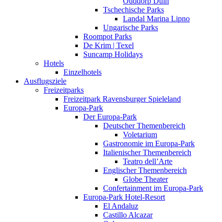
Ouddorp Duin
Tschechische Parks
Landal Marina Lipno
Ungarische Parks
Roompot Parks
De Krim | Texel
Suncamp Holidays
Hotels
Einzelhotels
Ausflugsziele
Freizeitparks
Freizeitpark Ravensburger Spieleland
Europa-Park
Der Europa-Park
Deutscher Themenbereich
Voletarium
Gastronomie im Europa-Park
Italienischer Themenbereich
Teatro dell’Arte
Englischer Themenbereich
Globe Theater
Confertainment im Europa-Park
Europa-Park Hotel-Resort
El Andaluz
Castillo Alcazar