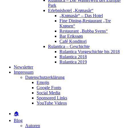
Rulantica – Die Wasserwelt des Europa-
Park
Erlebnishotel „Krønasår“
„Krønasår“ – Das Hotel
Fine Dining-Restaurant „Tre
Krønen“
Restaurant „Bubba Svens“
Bar Erikssøn
Café Konditori
Rulantica – Geschichte
Rulantica Vorgeschichte bis 2018
Rulantica 2018
Rulantica 2019
Newsletter
Impressum
Datenschutzerklärung
Emojis
Google Fonts
Social Media
Sponsored Links
YouTube Videos
🏠
Blog
Autoren