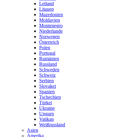
Letland
Litauen
Mazedonien
Moldavien
Montenegro
Niederlande
Norwegen
Österreich
Polen
Portugal
Rumänien
Russland
Schweden
Schweiz
Serbien
Slovakei
Spanien
Tschechien
Türkei
Ukraine
Ungarn
Vatikan
Weißrussland
Asien
Amerika