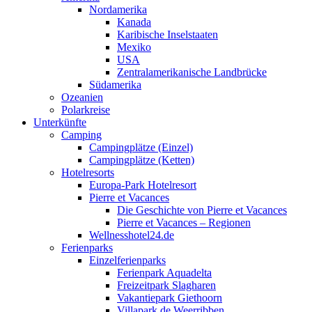
Nordamerika
Kanada
Karibische Inselstaaten
Mexiko
USA
Zentralamerikanische Landbrücke
Südamerika
Ozeanien
Polarkreise
Unterkünfte
Camping
Campingplätze (Einzel)
Campingplätze (Ketten)
Hotelresorts
Europa-Park Hotelresort
Pierre et Vacances
Die Geschichte von Pierre et Vacances
Pierre et Vacances – Regionen
Wellnesshotel24.de
Ferienparks
Einzelferienparks
Ferienpark Aquadelta
Freizeitpark Slagharen
Vakantiepark Giethoorn
Villapark de Weerribben