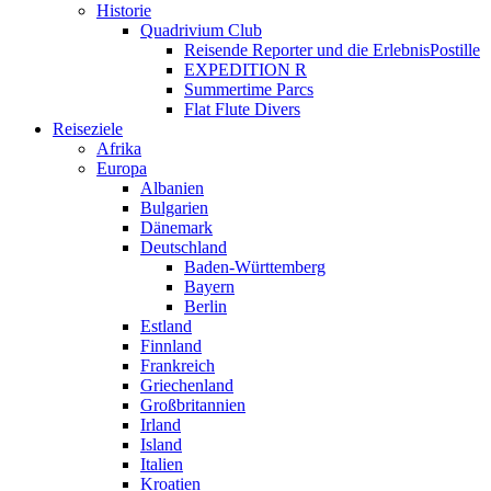
Historie
Quadrivium Club
Reisende Reporter und die ErlebnisPostille
EXPEDITION R
Summertime Parcs
Flat Flute Divers
Reiseziele
Afrika
Europa
Albanien
Bulgarien
Dänemark
Deutschland
Baden-Württemberg
Bayern
Berlin
Estland
Finnland
Frankreich
Griechenland
Großbritannien
Irland
Island
Italien
Kroatien