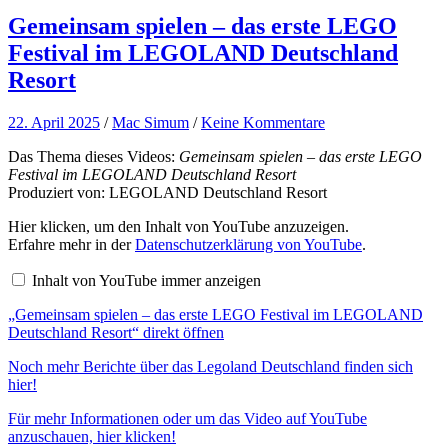
Gemeinsam spielen – das erste LEGO
Festival im LEGOLAND Deutschland
Resort
22. April 2025
/
Mac Simum
/
Keine Kommentare
Das Thema dieses Videos:
Gemeinsam spielen – das erste LEGO
Festival im LEGOLAND Deutschland Resort
Produziert von: LEGOLAND Deutschland Resort
„Gemeinsam
Hier klicken, um den Inhalt von YouTube anzuzeigen.
spielen
Erfahre mehr in der
Datenschutzerklärung von YouTube
.
–
das
Inhalt von YouTube immer anzeigen
erste
LEGO
„Gemeinsam spielen – das erste LEGO Festival im LEGOLAND
Festival
im
Deutschland Resort“ direkt öffnen
LEGOLAND
Deutschland
Noch mehr Berichte über das Legoland Deutschland finden sich
Resort“
hier!
von
YouTube
Für mehr Informationen oder um das Video auf YouTube
anzeigen
anzuschauen, hier klicken!