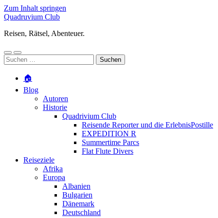
Zum Inhalt springen
Quadruvium Club
Reisen, Rätsel, Abenteuer.
Mobile-
Suchfeld
Suchen
Menü
ein-/ausblenden
nach:
ein-/ausblenden
🏠
Blog
Autoren
Historie
Quadrivium Club
Reisende Reporter und die ErlebnisPostille
EXPEDITION R
Summertime Parcs
Flat Flute Divers
Reiseziele
Afrika
Europa
Albanien
Bulgarien
Dänemark
Deutschland