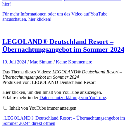
hier!
Für mehr Informationen oder um das Video auf YouTube
anzuschauen, hier klicken!
LEGOLAND® Deutschland Resort –
Übernachtungsangebot im Sommer 2024
19. Juli 2024
/
Mac Simum
/
Keine Kommentare
Das Thema dieses Videos:
LEGOLAND® Deutschland Resort –
Übernachtungsangebot im Sommer 2024
Produziert von: LEGOLAND Deutschland Resort
„LEGOLAND®
Hier klicken, um den Inhalt von YouTube anzuzeigen.
Deutschland
Erfahre mehr in der
Datenschutzerklärung von YouTube
.
Resort
–
Inhalt von YouTube immer anzeigen
Übernachtungsangebot
im
„LEGOLAND® Deutschland Resort – Übernachtungsangebot im
Sommer
2024“
Sommer 2024“ direkt öffnen
von