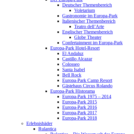
Deutscher Themenbereich
Voletarium
Gastronomie im Europa-Park
Italienischer Themenbereich
Teatro dell’Arte
Englischer Themenbereich
Globe Theater
Confertainment im Europa-Park
Europa-Park Hotel-Resort
El Andaluz
Castillo Alcazar
Colosseo
Santa Isabel
Bell Rock
Europa-Park Camp Resort
Gästehaus Circus Rolando
Europa-Park Historama
Europa-Park 1975 – 2014
Europa-Park 2015
Europa-Park 2016
Europa-Park 2017
Europa-Park 2018
Erlebnisbäder
Rulantica