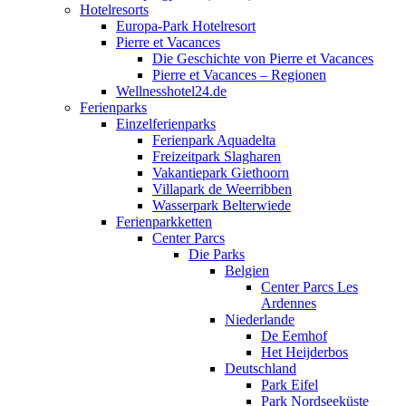
Hotelresorts
Europa-Park Hotelresort
Pierre et Vacances
Die Geschichte von Pierre et Vacances
Pierre et Vacances – Regionen
Wellnesshotel24.de
Ferienparks
Einzelferienparks
Ferienpark Aquadelta
Freizeitpark Slagharen
Vakantiepark Giethoorn
Villapark de Weerribben
Wasserpark Belterwiede
Ferienparkketten
Center Parcs
Die Parks
Belgien
Center Parcs Les
Ardennes
Niederlande
De Eemhof
Het Heijderbos
Deutschland
Park Eifel
Park Nordseeküste