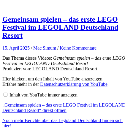
Gemeinsam spielen – das erste LEGO
Festival im LEGOLAND Deutschland
Resort
15. April 2025
/
Mac Simum
/
Keine Kommentare
Das Thema dieses Videos:
Gemeinsam spielen – das erste LEGO
Festival im LEGOLAND Deutschland Resort
Produziert von: LEGOLAND Deutschland Resort
„Gemeinsam
Hier klicken, um den Inhalt von YouTube anzuzeigen.
spielen
Erfahre mehr in der
Datenschutzerklärung von YouTube
.
–
das
Inhalt von YouTube immer anzeigen
erste
LEGO
„Gemeinsam spielen – das erste LEGO Festival im LEGOLAND
Festival
im
Deutschland Resort“ direkt öffnen
LEGOLAND
Deutschland
Noch mehr Berichte über das Legoland Deutschland finden sich
Resort“
hier!
von
YouTube