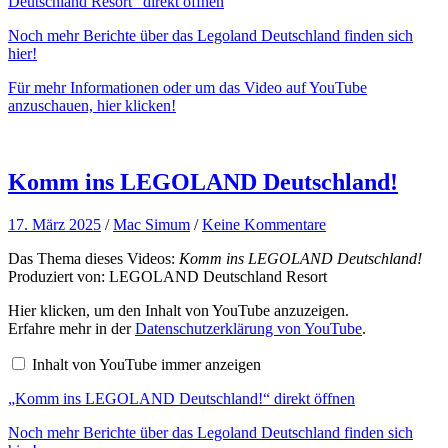
Deutschland Resort“ direkt öffnen
LEGOLAND
Deutschland
Noch mehr Berichte über das Legoland Deutschland finden sich
Resort“
hier!
von
YouTube
Für mehr Informationen oder um das Video auf YouTube
anzeigen
anzuschauen, hier klicken!
Komm ins LEGOLAND Deutschland!
17. März 2025
/
Mac Simum
/
Keine Kommentare
Das Thema dieses Videos:
Komm ins LEGOLAND Deutschland!
Produziert von: LEGOLAND Deutschland Resort
„Komm
Hier klicken, um den Inhalt von YouTube anzuzeigen.
ins
Erfahre mehr in der
Datenschutzerklärung von YouTube
.
LEGOLAND
Deutschland!“
Inhalt von YouTube immer anzeigen
von
YouTube
„Komm ins LEGOLAND Deutschland!“ direkt öffnen
anzeigen
Noch mehr Berichte über das Legoland Deutschland finden sich