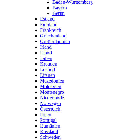
Baden-Württemberg
Bayern
Berlin
Estland
Finnland
Frankreich
Griechenland
Großbritannien
Irland
Island
Italien
Kroatien
Letland
Litauen
Mazedonien
Moldavien
Montenegro
Niederlande
Norwegen
Österreich
Polen
Portugal
Rumänien
Russland
Schweden