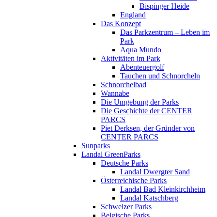
Bispinger Heide
England
Das Konzept
Das Parkzentrum – Leben im
Park
Aqua Mundo
Aktivitäten im Park
Abenteuergolf
Tauchen und Schnorcheln
Schnorchelbad
Wannabe
Die Umgebung der Parks
Die Geschichte der CENTER
PARCS
Piet Derksen, der Gründer von
CENTER PARCS
Sunparks
Landal GreenParks
Deutsche Parks
Landal Dwergter Sand
Österreichische Parks
Landal Bad Kleinkirchheim
Landal Katschberg
Schweizer Parks
Belgische Parks