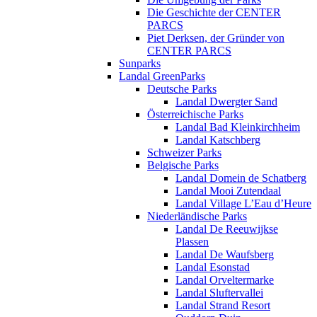
Die Geschichte der CENTER
PARCS
Piet Derksen, der Gründer von
CENTER PARCS
Sunparks
Landal GreenParks
Deutsche Parks
Landal Dwergter Sand
Österreichische Parks
Landal Bad Kleinkirchheim
Landal Katschberg
Schweizer Parks
Belgische Parks
Landal Domein de Schatberg
Landal Mooi Zutendaal
Landal Village L’Eau d’Heure
Niederländische Parks
Landal De Reeuwijkse
Plassen
Landal De Waufsberg
Landal Esonstad
Landal Orveltermarke
Landal Sluftervallei
Landal Strand Resort