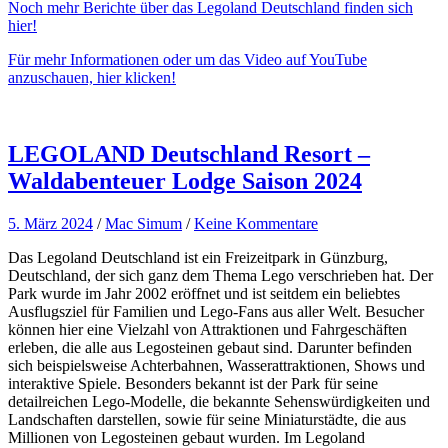
YouTube
Noch mehr Berichte über das Legoland Deutschland finden sich
anzeigen
hier!
Für mehr Informationen oder um das Video auf YouTube
anzuschauen, hier klicken!
LEGOLAND Deutschland Resort –
Waldabenteuer Lodge Saison 2024
5. März 2024
/
Mac Simum
/
Keine Kommentare
Das Legoland Deutschland ist ein Freizeitpark in Günzburg,
Deutschland, der sich ganz dem Thema Lego verschrieben hat. Der
Park wurde im Jahr 2002 eröffnet und ist seitdem ein beliebtes
Ausflugsziel für Familien und Lego-Fans aus aller Welt. Besucher
können hier eine Vielzahl von Attraktionen und Fahrgeschäften
erleben, die alle aus Legosteinen gebaut sind. Darunter befinden
sich beispielsweise Achterbahnen, Wasserattraktionen, Shows und
interaktive Spiele. Besonders bekannt ist der Park für seine
detailreichen Lego-Modelle, die bekannte Sehenswürdigkeiten und
Landschaften darstellen, sowie für seine Miniaturstädte, die aus
Millionen von Legosteinen gebaut wurden. Im Legoland