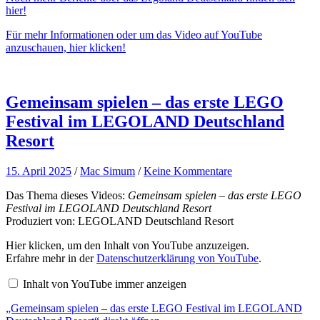
Resort“
hier!
von
YouTube
Für mehr Informationen oder um das Video auf YouTube
anzeigen
anzuschauen, hier klicken!
Gemeinsam spielen – das erste LEGO
Festival im LEGOLAND Deutschland
Resort
15. April 2025
/
Mac Simum
/
Keine Kommentare
Das Thema dieses Videos:
Gemeinsam spielen – das erste LEGO
Festival im LEGOLAND Deutschland Resort
Produziert von: LEGOLAND Deutschland Resort
„Gemeinsam
Hier klicken, um den Inhalt von YouTube anzuzeigen.
spielen
Erfahre mehr in der
Datenschutzerklärung von YouTube
.
–
das
Inhalt von YouTube immer anzeigen
erste
LEGO
„Gemeinsam spielen – das erste LEGO Festival im LEGOLAND
Festival
im