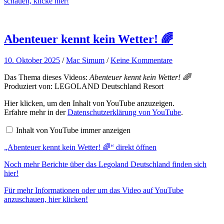
schauen, klicke hier!
Abenteuer kennt kein Wetter! 🌈
10. Oktober 2025
/
Mac Simum
/
Keine Kommentare
Das Thema dieses Videos:
Abenteuer kennt kein Wetter! 🌈
Produziert von: LEGOLAND Deutschland Resort
„Abenteuer
Hier klicken, um den Inhalt von YouTube anzuzeigen.
kennt
Erfahre mehr in der
Datenschutzerklärung von YouTube
.
kein
Wetter!
Inhalt von YouTube immer anzeigen
🌈“
von
„Abenteuer kennt kein Wetter! 🌈“ direkt öffnen
YouTube
anzeigen
Noch mehr Berichte über das Legoland Deutschland finden sich
hier!
Für mehr Informationen oder um das Video auf YouTube
anzuschauen, hier klicken!