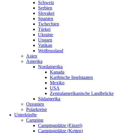
Schweiz
Serbien
Slovakei
Spanien
Tschechien
Türkei
Ukraine
Ungarn
Vatikan
Weißrussland
Asien
Amerika
Nordamerika
Kanada
Karibische Inselstaaten
Mexiko
USA
Zentralamerikanische Landbrücke
Südamerika
Ozeanien
Polarkreise
Unterkünfte
Camping
Campingplätze (Einzel)
Campingplätze (Ketten)