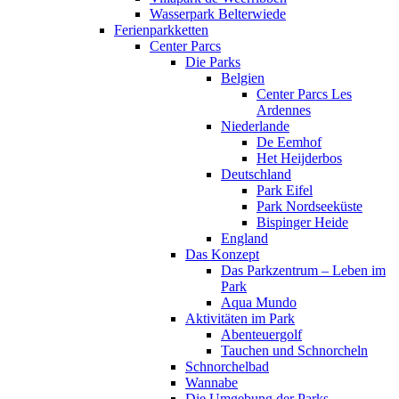
Wasserpark Belterwiede
Ferienparkketten
Center Parcs
Die Parks
Belgien
Center Parcs Les
Ardennes
Niederlande
De Eemhof
Het Heijderbos
Deutschland
Park Eifel
Park Nordseeküste
Bispinger Heide
England
Das Konzept
Das Parkzentrum – Leben im
Park
Aqua Mundo
Aktivitäten im Park
Abenteuergolf
Tauchen und Schnorcheln
Schnorchelbad
Wannabe
Die Umgebung der Parks