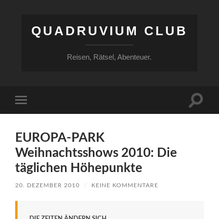
QUADRUVIUM CLUB
Reisen, Rätsel, Abenteuer.
Suchfe
Mobile-
ein-/a
Menü
ein-/ausblenden
EUROPA-PARK
Weihnachtsshows 2010: Die
täglichen Höhepunkte
20. DEZEMBER 2010
/
KEINE KOMMENTARE
DIE ZEITEN ÄNDERN SICH.