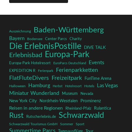
Baden-Württemberg
Auszeichnung
Bayern
Charity
Center Parcs
Bodensee
Die ErlebnisPostille
DIVE TALK
Europa-Park
Erlebnisbad
Events
Europa-Park Hotelresort
EuroParcs Deutschland
Ferienparkketten
EXPEDITION R
Ferienpark
FlatFluteDivers
Freizeitpark
FunTime Arena
Hamburg
Las Vegas
Halloween
Herbst
Hotelresort
Hotels
Miniatur Wunderland
Museum
Nevada
New York City
Prominenz
Nordrhein-Westfalen
Reisen in andere Regionen
Rulantica
Rheinland-Pfalz
Schwarzwald
Rust
Rutscherlebnis.de
Schwarzwald Tourismus GmbH
Sommer
Sport
Summertime Parcs
Tagesausflüge
Tour