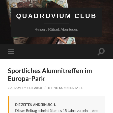
QUADRUVIUM CLUB
Reisen, Rätsel, Abenteuer.
Suchfe
Mobile-
ein-/a
Menü
ein-/ausblenden
Sportliches Alumnitreffen im
Europa-Park
30. NOVEMBER 2010
/
KEINE KOMMENTARE
DIE ZEITEN ÄNDERN SICH.
Dieser Beitrag scheint älter als 15 Jahre zu sein – eine