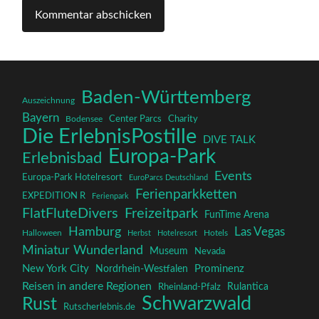
Baden-Württemberg
Auszeichnung
Bayern
Charity
Center Parcs
Bodensee
Die ErlebnisPostille
DIVE TALK
Europa-Park
Erlebnisbad
Events
Europa-Park Hotelresort
EuroParcs Deutschland
Ferienparkketten
EXPEDITION R
Ferienpark
FlatFluteDivers
Freizeitpark
FunTime Arena
Hamburg
Las Vegas
Halloween
Herbst
Hotelresort
Hotels
Miniatur Wunderland
Museum
Nevada
New York City
Prominenz
Nordrhein-Westfalen
Reisen in andere Regionen
Rulantica
Rheinland-Pfalz
Schwarzwald
Rust
Rutscherlebnis.de