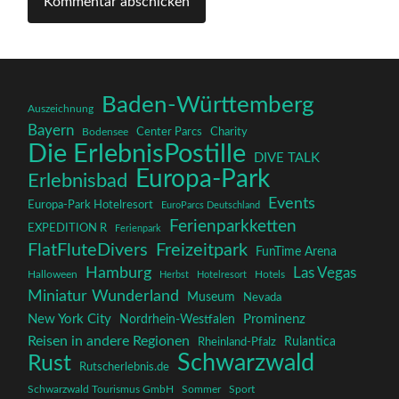
Baden-Württemberg
Auszeichnung
Bayern
Charity
Center Parcs
Bodensee
Die ErlebnisPostille
DIVE TALK
Europa-Park
Erlebnisbad
Events
Europa-Park Hotelresort
EuroParcs Deutschland
Ferienparkketten
EXPEDITION R
Ferienpark
FlatFluteDivers
Freizeitpark
FunTime Arena
Hamburg
Las Vegas
Halloween
Herbst
Hotelresort
Hotels
Miniatur Wunderland
Museum
Nevada
New York City
Prominenz
Nordrhein-Westfalen
Reisen in andere Regionen
Rulantica
Rheinland-Pfalz
Schwarzwald
Rust
Rutscherlebnis.de
Schwarzwald Tourismus GmbH
Sommer
Sport