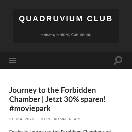
QUADRUVIUM CLUB
Reisen, Rätsel, Abenteuer.
Suchfe
Mobile-
ein-/a
Menü
ein-/ausblenden
Journey to the Forbidden
Chamber | Jetzt 30% sparen!
#moviepark
31. MAI 2026
/
KEINE KOMMENTARE
Entdecke Journey to the Forbidden Chamber und