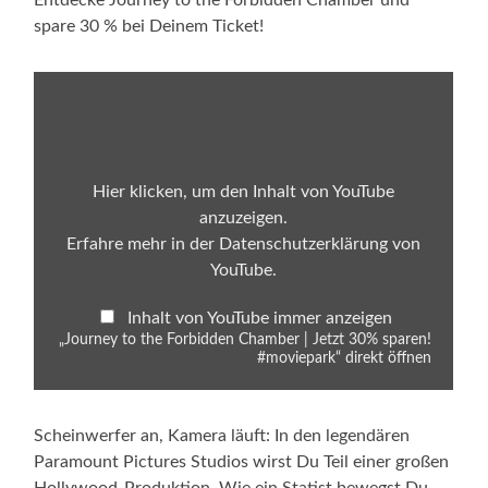
spare 30 % bei Deinem Ticket!
„Journey
to
the
Forbidden
Chamber
|
Jetzt
Hier klicken, um den Inhalt von YouTube
30%
anzuzeigen.
sparen!
#moviepark“
Erfahre mehr in der
Datenschutzerklärung von
von
YouTube
.
YouTube
anzeigen
Inhalt von YouTube immer anzeigen
„Journey to the Forbidden Chamber | Jetzt 30% sparen!
#moviepark“ direkt öffnen
Scheinwerfer an, Kamera läuft: In den legendären
Paramount Pictures Studios wirst Du Teil einer großen
Hollywood‑Produktion. Wie ein Statist bewegst Du