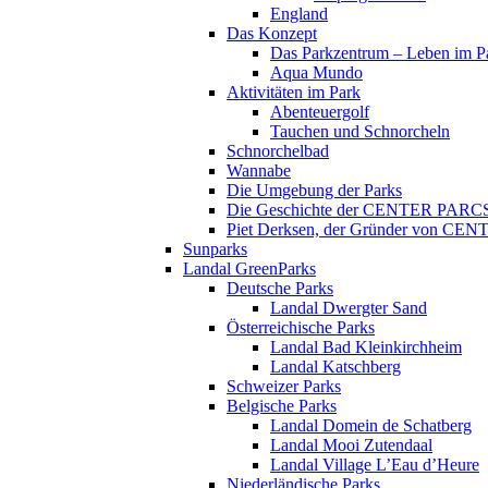
England
Das Konzept
Das Parkzentrum – Leben im P
Aqua Mundo
Aktivitäten im Park
Abenteuergolf
Tauchen und Schnorcheln
Schnorchelbad
Wannabe
Die Umgebung der Parks
Die Geschichte der CENTER PARC
Piet Derksen, der Gründer von C
Sunparks
Landal GreenParks
Deutsche Parks
Landal Dwergter Sand
Österreichische Parks
Landal Bad Kleinkirchheim
Landal Katschberg
Schweizer Parks
Belgische Parks
Landal Domein de Schatberg
Landal Mooi Zutendaal
Landal Village L’Eau d’Heure
Niederländische Parks