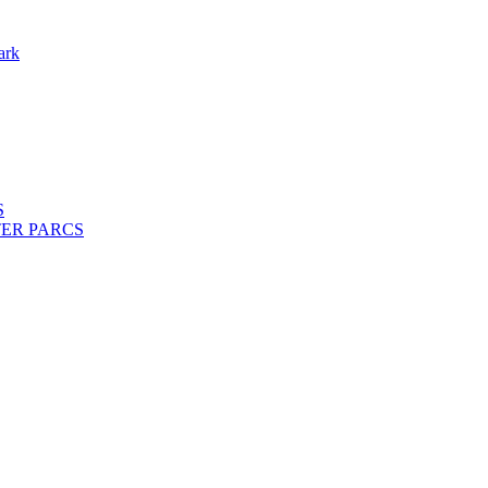
ark
S
ENTER PARCS