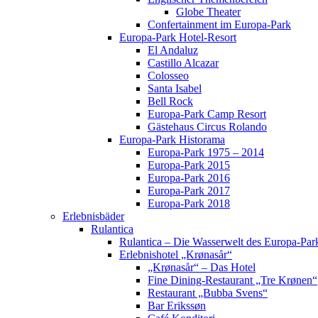
Globe Theater
Confertainment im Europa-Park
Europa-Park Hotel-Resort
El Andaluz
Castillo Alcazar
Colosseo
Santa Isabel
Bell Rock
Europa-Park Camp Resort
Gästehaus Circus Rolando
Europa-Park Historama
Europa-Park 1975 – 2014
Europa-Park 2015
Europa-Park 2016
Europa-Park 2017
Europa-Park 2018
Erlebnisbäder
Rulantica
Rulantica – Die Wasserwelt des Europa-Par
Erlebnishotel „Krønasår“
„Krønasår“ – Das Hotel
Fine Dining-Restaurant „Tre Krønen“
Restaurant „Bubba Svens“
Bar Erikssøn