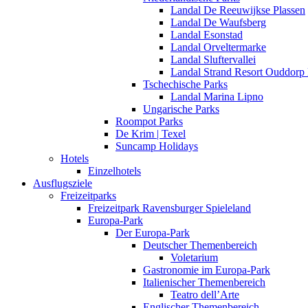
Landal De Reeuwijkse Plassen
Landal De Waufsberg
Landal Esonstad
Landal Orveltermarke
Landal Sluftervallei
Landal Strand Resort Ouddorp
Tschechische Parks
Landal Marina Lipno
Ungarische Parks
Roompot Parks
De Krim | Texel
Suncamp Holidays
Hotels
Einzelhotels
Ausflugsziele
Freizeitparks
Freizeitpark Ravensburger Spieleland
Europa-Park
Der Europa-Park
Deutscher Themenbereich
Voletarium
Gastronomie im Europa-Park
Italienischer Themenbereich
Teatro dell’Arte
Englischer Themenbereich