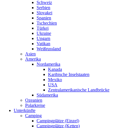
Schweiz
Serbien
Slovakei
Spanien
Tschechien
Türkei
Ukraine
Ungarn
Vatikan
Weißrussland
Asien
Amerika
Nordamerika
Kanada
Karibische Inselstaaten
Mexiko
USA
Zentralamerikanische Landbrücke
Südamerika
Ozeanien
Polarkreise
Unterkünfte
Camping
Campingplätze (Einzel)
Campingplätze (Ketten)