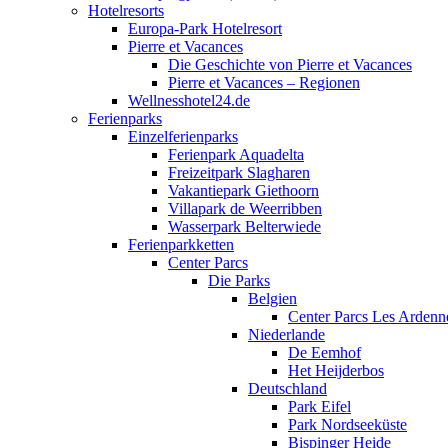
Hotelresorts
Europa-Park Hotelresort
Pierre et Vacances
Die Geschichte von Pierre et Vacances
Pierre et Vacances – Regionen
Wellnesshotel24.de
Ferienparks
Einzelferienparks
Ferienpark Aquadelta
Freizeitpark Slagharen
Vakantiepark Giethoorn
Villapark de Weerribben
Wasserpark Belterwiede
Ferienparkketten
Center Parcs
Die Parks
Belgien
Center Parcs Les Ardenn
Niederlande
De Eemhof
Het Heijderbos
Deutschland
Park Eifel
Park Nordseeküste
Bispinger Heide