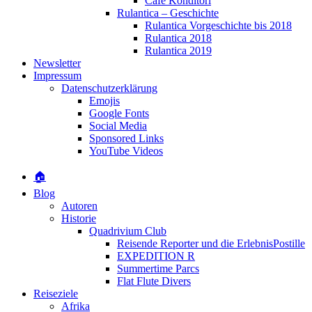
Café Konditori
Rulantica – Geschichte
Rulantica Vorgeschichte bis 2018
Rulantica 2018
Rulantica 2019
Newsletter
Impressum
Datenschutzerklärung
Emojis
Google Fonts
Social Media
Sponsored Links
YouTube Videos
🏠
Blog
Autoren
Historie
Quadrivium Club
Reisende Reporter und die ErlebnisPostille
EXPEDITION R
Summertime Parcs
Flat Flute Divers
Reiseziele
Afrika