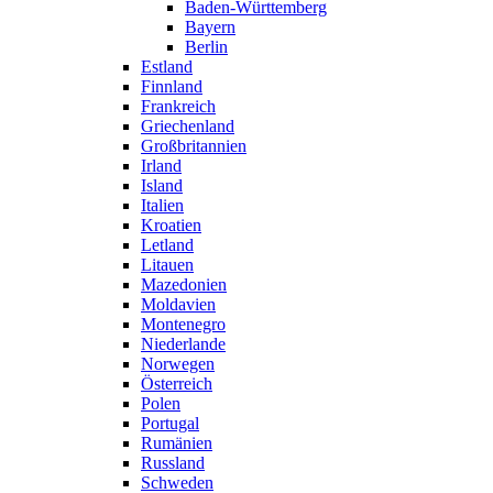
Baden-Württemberg
Bayern
Berlin
Estland
Finnland
Frankreich
Griechenland
Großbritannien
Irland
Island
Italien
Kroatien
Letland
Litauen
Mazedonien
Moldavien
Montenegro
Niederlande
Norwegen
Österreich
Polen
Portugal
Rumänien
Russland
Schweden