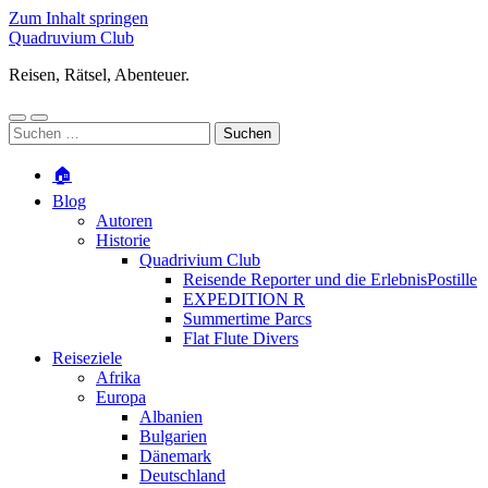
Zum Inhalt springen
Quadruvium Club
Reisen, Rätsel, Abenteuer.
Mobile-
Suchfeld
Suchen
Menü
ein-/ausblenden
nach:
ein-/ausblenden
🏠
Blog
Autoren
Historie
Quadrivium Club
Reisende Reporter und die ErlebnisPostille
EXPEDITION R
Summertime Parcs
Flat Flute Divers
Reiseziele
Afrika
Europa
Albanien
Bulgarien
Dänemark
Deutschland