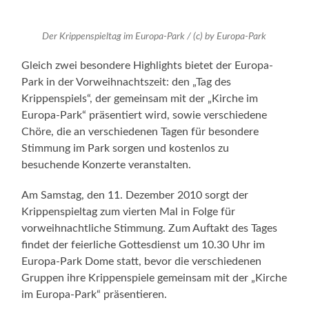
Stimmung im Park sorgen und kostenlos zu
besuchende Konzerte veranstalten.
Am Samstag, den 11. Dezember 2010 sorgt der
Krippenspieltag zum vierten Mal in Folge für
vorweihnachtliche Stimmung. Zum Auftakt des Tages
findet der feierliche Gottesdienst um 10.30 Uhr im
Europa-Park Dome statt, bevor die verschiedenen
Gruppen ihre Krippenspiele gemeinsam mit der „Kirche
im Europa-Park“ präsentieren.
Mit viel Freude und Engagement geben die neun
Teilnehmer der „Hawa-Band“, eine Behinderten-
Schulband der Haldenwang-Schule aus Singen,
bekannte Lieder mit eigens dafür geschriebenen
deutschen Texten im Rahmen des Gottesdienstes zum
Besten.
Im Anschluss daran präsentieren insgesamt neun
ausgewählte evangelische und katholische Gruppen