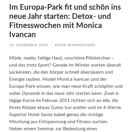
und das trotz Sport? Gerade im Winter warten überall
Leckereien, die den Körper schnell übersäuern und
Energie rauben. Model Monica Ivancan und der
Europa-Park wissen, wie man neue Kraft schöpfen und
voller Dynamik in das neue Jahr starten kann. Zwei 6-
tägige Kurse im Februar 2011 richten sich an alle, die
ihrem Körper etwas Gutes tun wollen und im 4-Sterne
Superior Hotel Santa Isabel genau die richtige
Mischung aus Entspannung und Fitness suchen.
Neben einem Seminar zur Bedeutung eines
ausbalancierten Säure-Basen-Haushaltes,
Fitnesskursen mit Personal Coach Patrick Schopa aus
Köln, bewusster Ernährung aus der
basenüberschüssigen Küche und Wellness-
Anwendungen bekommen die Teilnehmerinnen und
Teilnehmer Detox-Pakete zur Entsäuerung und
Entgiftung des Körpers geschenkt.
Mehr über dieses Angebot, das vielleicht auch noch ein