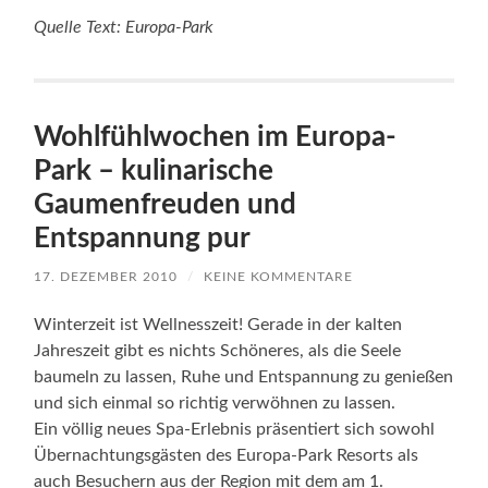
Entspannung pur
17. DEZEMBER 2010
/
KEINE KOMMENTARE
Winterzeit ist Wellnesszeit! Gerade in der kalten
Jahreszeit gibt es nichts Schöneres, als die Seele
baumeln zu lassen, Ruhe und Entspannung zu genießen
und sich einmal so richtig verwöhnen zu lassen.
Ein völlig neues Spa-Erlebnis präsentiert sich sowohl
Übernachtungsgästen des Europa-Park Resorts als
auch Besuchern aus der Region mit dem am 1.
November neu eröffneten Wellness & Spa Bereich des
4-Sterne Superior Hotels Colosseo. Auf einer Fläche
von insgesamt 700 m² erwartet die Gäste eine
außergewöhnliche Wellnessoase im antiken Stil, die
keinen Wunsch unerfüllt lässt.
Pure Freude am Genuss versprechen jedoch nicht nur
die Wellness & Spa-Bereiche der 4-Sterne Superior
Hotels „Colosseo“ und „Santa Isabel“, sondern auch die
Restaurants der beiden Hotels. Hier kann man in