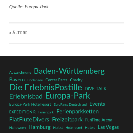
Baden-Württemberg
Auszeichnung
Bayern
Charity
Center Parcs
Bodensee
Die ErlebnisPostille
DIVE TALK
Europa-Park
Erlebnisbad
Events
Europa-Park Hotelresort
EuroParcs Deutschland
Ferienparkketten
EXPEDITION R
Ferienpark
FlatFluteDivers
Freizeitpark
FunTime Arena
Hamburg
Las Vegas
Halloween
Herbst
Hotelresort
Hotels
Miniatur Wunderland
Museum
Nevada
New York City
Prominenz
Nordrhein-Westfalen
Reisen in andere Regionen
Rulantica
Rheinland-Pfalz
Schwarzwald
Rust
Rutscherlebnis.de
Schwarzwald Tourismus GmbH
Sommer
Sport
Summertime Parcs
Tagesausflüge
Tour
Winter
Veranstaltungen / Aufführungen