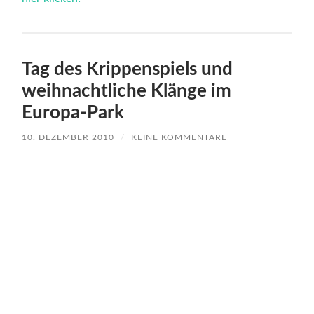
Der Krippenspieltag im Europa-Park / (c) by Europa-Park
Gleich zwei besondere Highlights bietet der Europa-
Park in der Vorweihnachtszeit: den „Tag des
Krippenspiels“, der gemeinsam mit der „Kirche im
Europa-Park“ präsentiert wird, sowie verschiedene
Chöre, die an verschiedenen Tagen für besondere