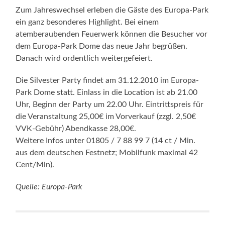
die Veranstaltung 25,00€ im Vorverkauf (zzgl. 2,50€
VVK-Gebühr) Abendkasse 28,00€.
Weitere Infos unter 01805 / 7 88 99 7 (14 ct / Min.
aus dem deutschen Festnetz; Mobilfunk maximal 42
Cent/Min).
Quelle: Europa-Park
Im Europa-Park fit und schön ins
neue Jahr starten: Detox- und
Fitnesswochen mit Monica
Ivancan
19. DEZEMBER 2010
/
KEINE KOMMENTARE
Müde, matte, faltige Haut, unschöne Pölsterchen –