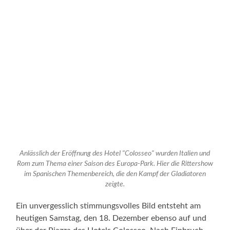
Anlässlich der Eröffnung des Hotel "Colosseo" wurden Italien und
Rom zum Thema einer Saison des Europa-Park. Hier die Rittershow
im Spanischen Themenbereich, die den Kampf der Gladiatoren
zeigte.
Ein unvergesslich stimmungsvolles Bild entsteht am
heutigen Samstag, den 18. Dezember ebenso auf und
über der Piazza des Hotels Colosseo. Nach Einbruch
der Dunkelheit wird um 21.00 Uhr der winterliche
Himmel von einem großen Heißluftballon aus
Schwäbisch Hall und verschiedenen Modellballonen,
darunter ein Ballon in der Form eines Pandabärs, in ein
atemberaubendes Licht getaucht.
Prall gefüllte und leuchtend bunte Ballons sorgen am
nächtlichen Firmament für ein einmaliges Lichtspiel
und entführen die staunenden Besucher in eine