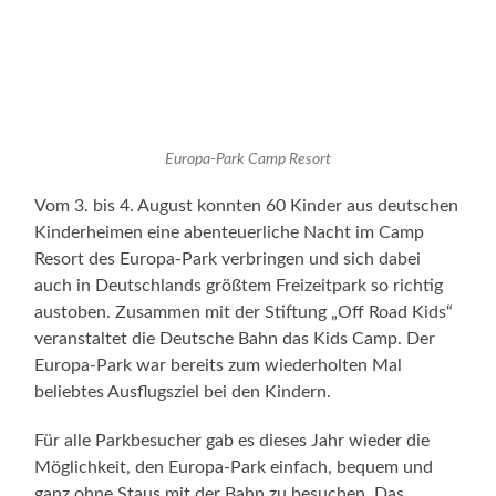
Resort des Europa-Park verbringen und sich dabei
auch in Deutschlands größtem Freizeitpark so richtig
austoben. Zusammen mit der Stiftung „Off Road Kids“
veranstaltet die Deutsche Bahn das Kids Camp. Der
Europa-Park war bereits zum wiederholten Mal
beliebtes Ausflugsziel bei den Kindern.
Für alle Parkbesucher gab es dieses Jahr wieder die
Möglichkeit, den Europa-Park einfach, bequem und
ganz ohne Staus mit der Bahn zu besuchen. Das
„Erlebnisticket Europa-Park“ verband die An- und
Abreise mit dem ICE oder IC/EC, den Bustransfer vom
Bahnhof Offenburg zum Europa-Park sowie die
Eintrittskarte in Deutschlands größten Freizeitpark.
Erstmals gab es auch das „Erlebnispaket Europa-Park“,
das zusätzlich zu An-, Abreise und Eintritt eine
Übernachtung im 4-Sterne Superior Hotel Colosseo
beinhaltet.