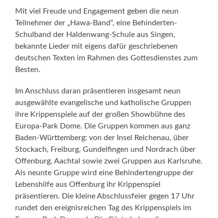
ihre Krippenspiele auf der großen Showbühne des
Europa-Park Dome. Die Gruppen kommen aus ganz
Baden-Württemberg: von der Insel Reichenau, über
Stockach, Freiburg, Gundelfingen und Nordrach über
Offenburg, Aachtal sowie zwei Gruppen aus Karlsruhe.
Als neunte Gruppe wird eine Behindertengruppe der
Lebenshilfe aus Offenburg ihr Krippenspiel
präsentieren. Die kleine Abschlussfeier gegen 17 Uhr
rundet den ereignisreichen Tag des Krippenspiels im
Europa-Park Dome ab. Die Gäste haben die
Möglichkeit, auch ohne Eintritt in den Europa-Park die
kostenlose Veranstaltung zu besuchen.
Weitere Informationen unter
www.kirche-im-europa-
park.de
.
Während der „Magischen Momente“ können sich die
Besucher des Europa-Park zudem fast täglich auf
vorweihnachtliche Gesangs- und Orchestereinlagen