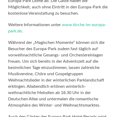
freuen. Um sich bereits in der Adventszeit auf die
besinnlichen Tage einzustimmen, lassen zahlreiche
Musikvereine, Chöre und Gospelgruppen
Weihnachtslieder in der winterlichen Parklandschaft
erklingen. Allabendlich ertönen winterlich-
weihnachtliche Melodien ab 18.30 Uhr in der
Deutschen Allee und untermalen die romantische
Atmosphäre des Winter- und Weihnachtsmarktes.
Auch den Gästen des Europa-Park Hotel Resorts wird
der vorweihnachtliche Zauber nicht vorenthalten. An
ausgewählten Terminen geben Chöre und Orchester
ihre weihnachtlichen Stücke zum Besten. Während am
12. Dezember die Musikkapelle Rust ab 18.00 Uhr zum
Benefizkonzert in die Lobby des Hotels „El Andaluz“
lädt, dürfen sich die Gäste am 18. Dezember gleich auf
zwei musikalische Leckerbissen freuen: Im 4-Sterne
Superior Hotel „Colosseo“ verzaubert die Stadtkapelle