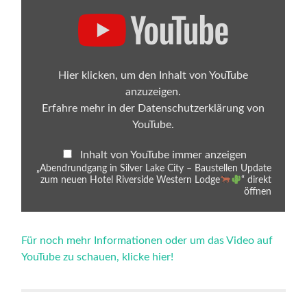
„Abendrundgang
in
Silver
Lake
City
–
Baustellen
Hier klicken, um den Inhalt von YouTube
Update
anzuzeigen.
zum
neuen
Erfahre mehr in der
Datenschutzerklärung von
Hotel
YouTube
.
Riverside
Western
Lodge
Inhalt von YouTube immer anzeigen
„Abendrundgang in Silver Lake City – Baustellen Update
zum neuen Hotel Riverside Western Lodge
“ direkt
“
öffnen
von
YouTube
anzeigen
Für noch mehr Informationen oder um das Video auf
YouTube zu schauen, klicke hier!