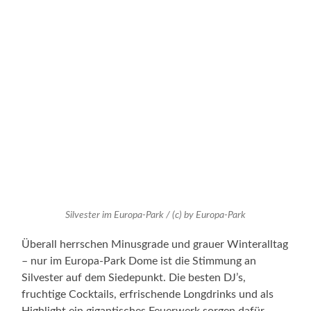
Silvester im Europa-Park / (c) by Europa-Park
Überall herrschen Minusgrade und grauer Winteralltag
– nur im Europa-Park Dome ist die Stimmung an
Silvester auf dem Siedepunkt. Die besten DJ’s,
fruchtige Cocktails, erfrischende Longdrinks und als
Highlight ein gigantisches Feuerwerk sorgen dafür,
dass die Besucher im Europa-Park Dome ab 21.00 Uhr
den perfekten Start ins neue Jahr erleben.
In einer einzigartigen Party-Location feiert der Europa-
Park den Jahreswechsel. Der Einlass in den Europa-
Park Dome erfolgt ab 21.00 Uhr, die Party selbst
startet um 22.00 Uhr. Dann ist Partystimmung für bis
zu 1.400 Gäste ab 18 Jahren garantiert. Angesagte DJ’s
liefern coole Musik während ein abwechslungsreiches