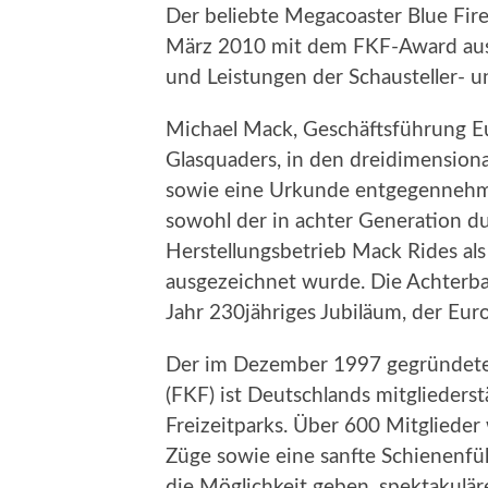
Der beliebte Megacoaster Blue Fir
März 2010 mit dem FKF-Award aus
und Leistungen der Schausteller- u
Michael Mack, Geschäftsführung E
Glasquaders, in den dreidimensional 
sowie eine Urkunde entgegennehme
sowohl der in achter Generation d
Herstellungsbetrieb Mack Rides als
ausgezeichnet wurde. Die Achterb
Jahr 230jähriges Jubiläum, der Eur
Der im Dezember 1997 gegründete F
(FKF) ist Deutschlands mitglieder
Freizeitparks. Über 600 Mitglieder 
Züge sowie eine sanfte Schienenf
die Möglichkeit geben, spektakulä