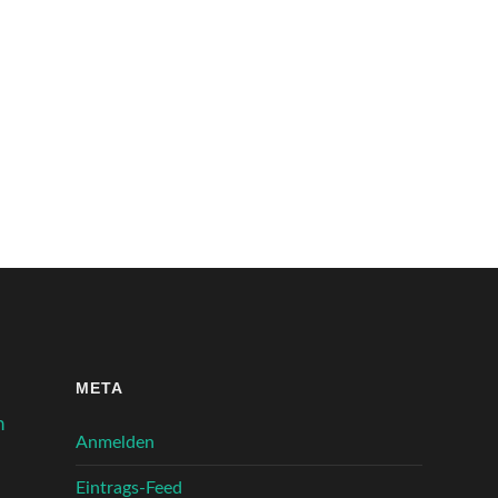
META
n
Anmelden
Eintrags-Feed