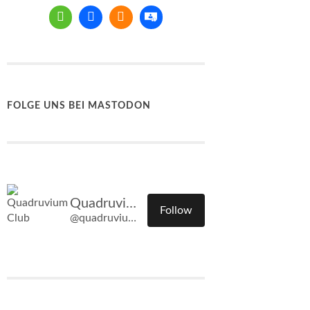
FOLGE UNS BEI MASTODON
Quadruvium Club
Follow
@quadruvium.club@quadruvium.club