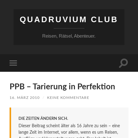
QUADRUVIUM CLUB
Reisen, Rätsel, Abenteuer.
Suchfe
Mobile-
ein-/a
Menü
ein-/ausblenden
PPB – Tarierung in Perfektion
16. MÄRZ 2010
/
KEINE KOMMENTARE
DIE ZEITEN ÄNDERN SICH.
Dieser Beitrag scheint älter als 16 Jahre zu sein – eine
lange Zeit im Internet, vor allem, wenn es um Reisen,