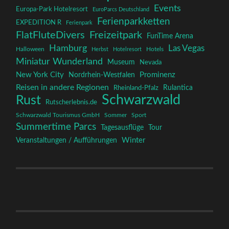
Events
Europa-Park Hotelresort
EuroParcs Deutschland
Ferienparkketten
EXPEDITION R
Ferienpark
FlatFluteDivers
Freizeitpark
FunTime Arena
Hamburg
Las Vegas
Halloween
Herbst
Hotelresort
Hotels
Miniatur Wunderland
Museum
Nevada
New York City
Prominenz
Nordrhein-Westfalen
Reisen in andere Regionen
Rulantica
Rheinland-Pfalz
Schwarzwald
Rust
Rutscherlebnis.de
Schwarzwald Tourismus GmbH
Sommer
Sport
Summertime Parcs
Tagesausflüge
Tour
Winter
Veranstaltungen / Aufführungen