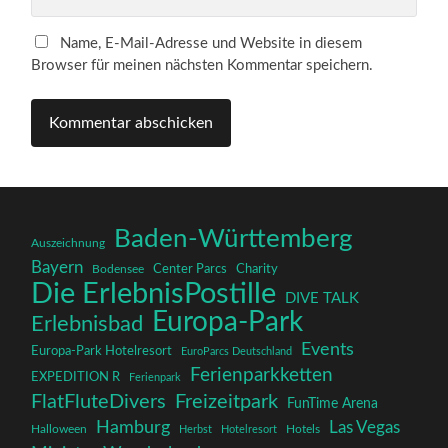
Name, E-Mail-Adresse und Website in diesem
Browser für meinen nächsten Kommentar speichern.
Baden-Württemberg
Auszeichnung
Bayern
Charity
Center Parcs
Bodensee
Die ErlebnisPostille
DIVE TALK
Europa-Park
Erlebnisbad
Events
Europa-Park Hotelresort
EuroParcs Deutschland
Ferienparkketten
EXPEDITION R
Ferienpark
FlatFluteDivers
Freizeitpark
FunTime Arena
Hamburg
Las Vegas
Halloween
Herbst
Hotelresort
Hotels