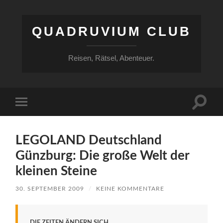
QUADRUVIUM CLUB
Reisen, Rätsel, Abenteuer.
Suchfe
Mobile-
ein-/a
Menü
ein-/ausblenden
LEGOLAND Deutschland
Günzburg: Die große Welt der
kleinen Steine
30. SEPTEMBER 2009
/
KEINE KOMMENTARE
DIE ZEITEN ÄNDERN SICH.