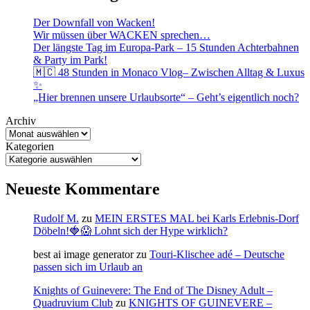
Der Downfall von Wacken!
Wir müssen über WACKEN sprechen…
Der längste Tag im Europa-Park – 15 Stunden Achterbahnen
& Party im Park!
🇲🇨 48 Stunden in Monaco Vlog– Zwischen Alltag & Luxus
✨
„Hier brennen unsere Urlaubsorte“ – Geht’s eigentlich noch?
Archiv
Kategorien
Neueste Kommentare
Rudolf M.
zu
MEIN ERSTES MAL bei Karls Erlebnis-Dorf
Döbeln!🍓😱 Lohnt sich der Hype wirklich?
best ai image generator
zu
Touri-Klischee adé – Deutsche
passen sich im Urlaub an
Knights of Guinevere: The End of The Disney Adult –
Quadruvium Club
zu
KNIGHTS OF GUINEVERE –