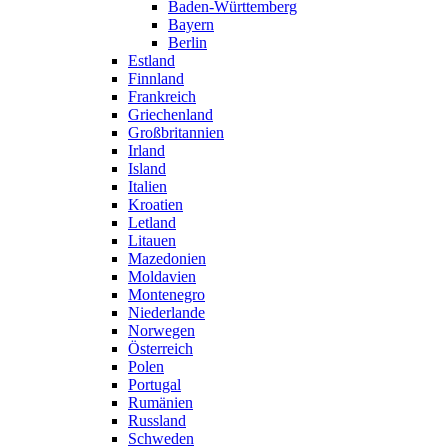
Baden-Württemberg
Bayern
Berlin
Estland
Finnland
Frankreich
Griechenland
Großbritannien
Irland
Island
Italien
Kroatien
Letland
Litauen
Mazedonien
Moldavien
Montenegro
Niederlande
Norwegen
Österreich
Polen
Portugal
Rumänien
Russland
Schweden