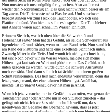
der guten Sicht im Roten Meer gehört, aber das übertraf doch alles.
Nun mussten wir uns endgültig fertigmachen. Also zuallererst
wieder den Neoprenanzug an. Das ging nicht wirklich besser als am
Tag zuvor. Die Tarierweste nebst Flasche auf. Und so schwer
bepackt gingen wir zum Heck des Tauchbootes, wo sich eine
Plattform befand. Von hier aus sollte es losgehen. Der Tauchlehrer
und Annette waren auch schnell im Wasser. Ich nicht.
Erinnern Sie sich, was ich oben über die Schwerkraft und
Höhenangst sagte? Man hat das Gefühl, als sei die Schwerkraft aus
irgendeinem Grund stärker, wenn man am Rand steht. Nun stand ich
am Rand der Plattform und hatte eine exzellente Sicht nach unten.
Zwanzig Meter in die Tiefe. Und womit ich nicht gerechnet hatte,
trat ein: Noch bevor wir im Wasser waren, meldete sich meine
Höhenangst lautstark zu Wort und pöbelte rum. Das Gefühl, nach
unten gezogen zu werden, wurde durch die schwere Ausrüstung
noch verstärkt. Und dann sollte ich tatsächlich mit einem großen
Schritt reinspringen. Das ließ mich endgültig verkrampfen, denn das
letzte, was jemand, der einen akuten Höhenangst-Anfall hat,
möchte, ist
springen
! Genau davor hat man ja Angst.
Wenn ich jetzt versuche, mir ins Gedächtnis zu rufen, was genau der
Tauchlehrer und / oder Annette mir in der Situation zuriefen – das
gelingt mir nicht. Ich weiß es nicht mehr. Ich weiß nur, dass
irgendwann der Gedanke die Oberhand gewann, dass es jetzt
weitergehen musste. Außerdem würde die mich von hinten bestimmt