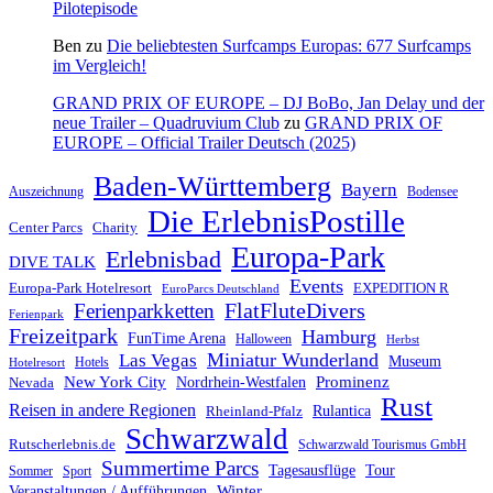
Pilotepisode
Ben
zu
Die beliebtesten Surfcamps Europas: 677 Surfcamps
im Vergleich!
GRAND PRIX OF EUROPE – DJ BoBo, Jan Delay und der
neue Trailer – Quadruvium Club
zu
GRAND PRIX OF
EUROPE – Official Trailer Deutsch (2025)
Baden-Württemberg
Bayern
Auszeichnung
Bodensee
Die ErlebnisPostille
Center Parcs
Charity
Europa-Park
Erlebnisbad
DIVE TALK
Events
Europa-Park Hotelresort
EXPEDITION R
EuroParcs Deutschland
FlatFluteDivers
Ferienparkketten
Ferienpark
Freizeitpark
Hamburg
FunTime Arena
Halloween
Herbst
Miniatur Wunderland
Las Vegas
Museum
Hotels
Hotelresort
Prominenz
New York City
Nordrhein-Westfalen
Nevada
Rust
Reisen in andere Regionen
Rulantica
Rheinland-Pfalz
Schwarzwald
Rutscherlebnis.de
Schwarzwald Tourismus GmbH
Summertime Parcs
Tagesausflüge
Tour
Sommer
Sport
Winter
Veranstaltungen / Aufführungen