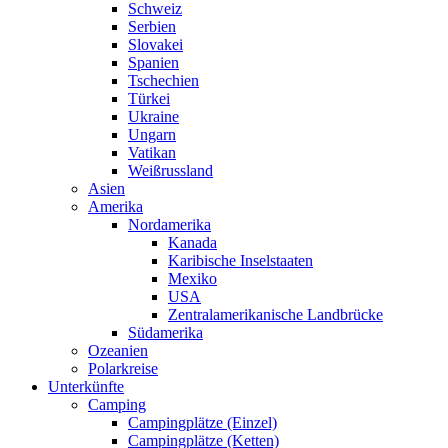
Schweiz
Serbien
Slovakei
Spanien
Tschechien
Türkei
Ukraine
Ungarn
Vatikan
Weißrussland
Asien
Amerika
Nordamerika
Kanada
Karibische Inselstaaten
Mexiko
USA
Zentralamerikanische Landbrücke
Südamerika
Ozeanien
Polarkreise
Unterkünfte
Camping
Campingplätze (Einzel)
Campingplätze (Ketten)