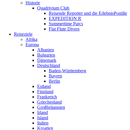
Historie
Quadrivium Club
Reisende Reporter und die ErlebnisPostille
EXPEDITION R
Summertime Parcs
Flat Flute Divers
Reiseziele
Afrika
Europa
Albanien
Bulgarien
Dänemark
Deutschland
Baden-Württemberg
Bayern
Berlin
Estland
Finnland
Frankreich
Griechenland
Großbritannien
Irland
Island
Italien
Kroatien