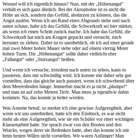
Worauf will ich eigentlich hinaus? Nun, mit der „Höhenangst“
verhält es sich ganz ähnlich. Bei der Akrophobie ist es nicht die
Höhe an sich, sondern das Gefühl, abstürzen zu können, das die
Angst auslöst. Wenn ich am Rand eines Abgrunds stehe und nach
unten schaue, habe ich das Gefühl, die Schwerkraft sei hier stärker,
als wenn ich einen Schritt zurück mache. Ich habe das Gefühl, die
Schwerkraft hat mich am Kragen gepackt und versucht, mich
herunter zu ziehen. Dabei ist es unerheblich, ob ich auf einer gerade
mal zwei Meter hohen Mauer stehe oder auf einem vierzig Meter
hohen Turm. Die „Höhenangst“ sollte daher vielleicht eher
„Fallangst“ oder „Sturzangst“ heißen.
Und wenn ich versuche, trotzdem nach unten zu sehen, kann es
passieren, dass mir schwindlig wird. Ich konnte mir daher sehr gut
vorstellen, dass das gleiche auch passiert, wenn ich schwebend über
dem Meeresboden hänge. Immerhin macht es ja nicht „plumps!“
und man ist auf zehn Metern Tiefe. Man muss ja irgendwie dahin
kommen. Na, das konnte ja heiter werden.
Was Annette betraf, so merkte ich eine gewisse Aufgeregtheit, aber
wenn wir uns unterhielten, hatte ich den Eindruck, es war nicht
mehr als eine Aufgeregtheit, wie sie ein Schüler vor einer wichtigen
Klassenarbeit hatte. Sie sprach zwar von den Booten und den
Wracks, wegen derer sie Bedenken hatte, aber das konnte ich mir
beim besten Willen nicht vorstellen. Wir waren Anfänger! Man