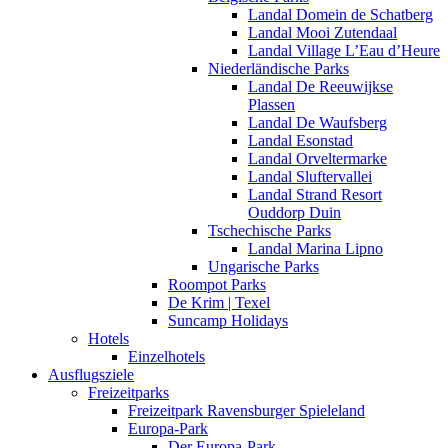
Landal Domein de Schatberg
Landal Mooi Zutendaal
Landal Village L’Eau d’Heure
Niederländische Parks
Landal De Reeuwijkse
Plassen
Landal De Waufsberg
Landal Esonstad
Landal Orveltermarke
Landal Sluftervallei
Landal Strand Resort
Ouddorp Duin
Tschechische Parks
Landal Marina Lipno
Ungarische Parks
Roompot Parks
De Krim | Texel
Suncamp Holidays
Hotels
Einzelhotels
Ausflugsziele
Freizeitparks
Freizeitpark Ravensburger Spieleland
Europa-Park
Der Europa-Park