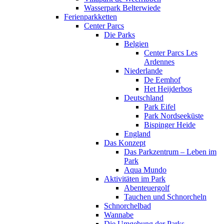
Wasserpark Belterwiede
Ferienparkketten
Center Parcs
Die Parks
Belgien
Center Parcs Les
Ardennes
Niederlande
De Eemhof
Het Heijderbos
Deutschland
Park Eifel
Park Nordseeküste
Bispinger Heide
England
Das Konzept
Das Parkzentrum – Leben im
Park
Aqua Mundo
Aktivitäten im Park
Abenteuergolf
Tauchen und Schnorcheln
Schnorchelbad
Wannabe
Die Umgebung der Parks