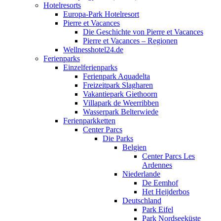
Hotelresorts
Europa-Park Hotelresort
Pierre et Vacances
Die Geschichte von Pierre et Vacances
Pierre et Vacances – Regionen
Wellnesshotel24.de
Ferienparks
Einzelferienparks
Ferienpark Aquadelta
Freizeitpark Slagharen
Vakantiepark Giethoorn
Villapark de Weerribben
Wasserpark Belterwiede
Ferienparkketten
Center Parcs
Die Parks
Belgien
Center Parcs Les
Ardennes
Niederlande
De Eemhof
Het Heijderbos
Deutschland
Park Eifel
Park Nordseeküste