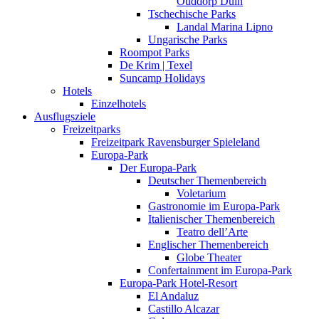
Ouddorp Duin
Tschechische Parks
Landal Marina Lipno
Ungarische Parks
Roompot Parks
De Krim | Texel
Suncamp Holidays
Hotels
Einzelhotels
Ausflugsziele
Freizeitparks
Freizeitpark Ravensburger Spieleland
Europa-Park
Der Europa-Park
Deutscher Themenbereich
Voletarium
Gastronomie im Europa-Park
Italienischer Themenbereich
Teatro dell’Arte
Englischer Themenbereich
Globe Theater
Confertainment im Europa-Park
Europa-Park Hotel-Resort
El Andaluz
Castillo Alcazar