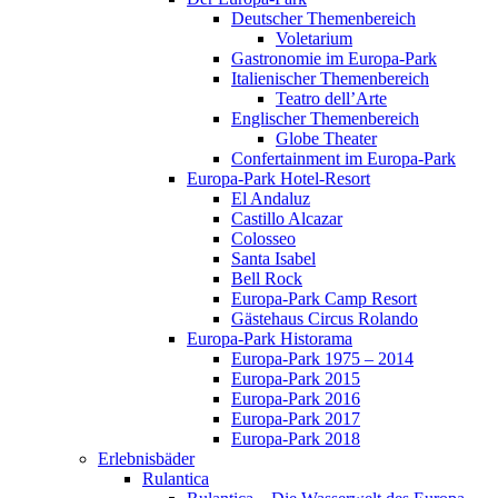
Deutscher Themenbereich
Voletarium
Gastronomie im Europa-Park
Italienischer Themenbereich
Teatro dell’Arte
Englischer Themenbereich
Globe Theater
Confertainment im Europa-Park
Europa-Park Hotel-Resort
El Andaluz
Castillo Alcazar
Colosseo
Santa Isabel
Bell Rock
Europa-Park Camp Resort
Gästehaus Circus Rolando
Europa-Park Historama
Europa-Park 1975 – 2014
Europa-Park 2015
Europa-Park 2016
Europa-Park 2017
Europa-Park 2018
Erlebnisbäder
Rulantica