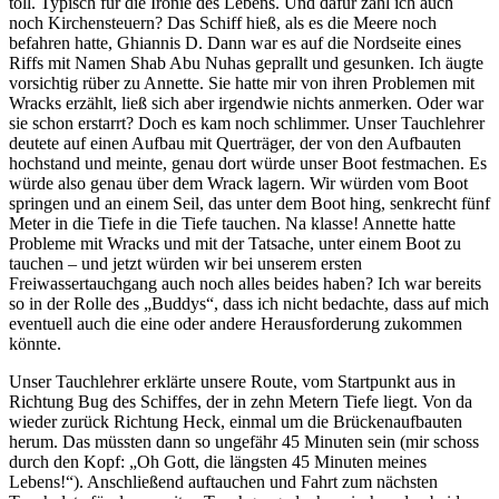
toll. Typisch für die Ironie des Lebens. Und dafür zahl ich auch
noch Kirchensteuern? Das Schiff hieß, als es die Meere noch
befahren hatte, Ghiannis D. Dann war es auf die Nordseite eines
Riffs mit Namen Shab Abu Nuhas geprallt und gesunken. Ich äugte
vorsichtig rüber zu Annette. Sie hatte mir von ihren Problemen mit
Wracks erzählt, ließ sich aber irgendwie nichts anmerken. Oder war
sie schon erstarrt? Doch es kam noch schlimmer. Unser Tauchlehrer
deutete auf einen Aufbau mit Querträger, der von den Aufbauten
hochstand und meinte, genau dort würde unser Boot festmachen. Es
würde also genau über dem Wrack lagern. Wir würden vom Boot
springen und an einem Seil, das unter dem Boot hing, senkrecht fünf
Meter in die Tiefe in die Tiefe tauchen. Na klasse! Annette hatte
Probleme mit Wracks und mit der Tatsache, unter einem Boot zu
tauchen – und jetzt würden wir bei unserem ersten
Freiwassertauchgang auch noch alles beides haben? Ich war bereits
so in der Rolle des „Buddys“, dass ich nicht bedachte, dass auf mich
eventuell auch die eine oder andere Herausforderung zukommen
könnte.
Unser Tauchlehrer erklärte unsere Route, vom Startpunkt aus in
Richtung Bug des Schiffes, der in zehn Metern Tiefe liegt. Von da
wieder zurück Richtung Heck, einmal um die Brückenaufbauten
herum. Das müssten dann so ungefähr 45 Minuten sein (mir schoss
durch den Kopf: „Oh Gott, die längsten 45 Minuten meines
Lebens!“). Anschließend auftauchen und Fahrt zum nächsten