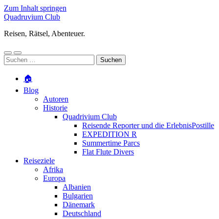
Zum Inhalt springen
Quadruvium Club
Reisen, Rätsel, Abenteuer.
Mobile-
Suchfeld
Suchen
Menü
ein-/ausblenden
nach:
ein-/ausblenden
🏠
Blog
Autoren
Historie
Quadrivium Club
Reisende Reporter und die ErlebnisPostille
EXPEDITION R
Summertime Parcs
Flat Flute Divers
Reiseziele
Afrika
Europa
Albanien
Bulgarien
Dänemark
Deutschland