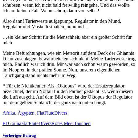
schubsen, wenn ich nicht bald freiwillig reingehe. Und das wollte
ich auf keinen Fall. Wenn schon, dann von selbst!
Also dann! Tarierweste aufgepumpt, Regulator in den Mund,
Regulator und Maske festhalten, uuuuund…
…ein kleiner Schritt für die Menschheit, aber ein großer Schritt für
mich.
Meine Befürchtungen, wie ein Meteorit auf dem Deck der Ghiannis
D. aufzuschlagen, bewahrheiteten sich nicht. Meine Tarierweste trug
mich. Endlich war ich drin. Mir war auch schon warm geworden, so
im Neopren in der prallen Sonne. Nun, unserem eigentlichen
Tauchgang stand nichts mehr im Weg.
* Für die Nichtkenner: Als „Oktopus“ wird der Ersatzregulator
bezeichnet, der im Notfall für den Partner gedacht ist, wenn diesem
die Luft ausgeht. Auf dem Bild oben ist der Oktopus der Regulator
mit dem gelben Schlauch, der ganz nach unten hängt.
Afrika
,
Ägypten
,
FlatFluteDivers
El Gouna
FlatFluteDivers
Rotes Meer
Tauchen
Vorheriger Beitrag