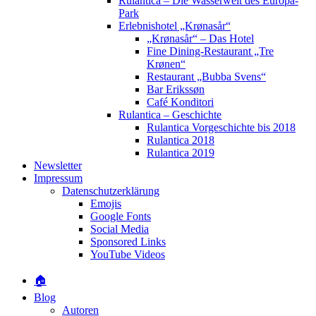
Rulantica – Die Wasserwelt des Europa-
Park
Erlebnishotel „Krønasår“
„Krønasår“ – Das Hotel
Fine Dining-Restaurant „Tre
Krønen“
Restaurant „Bubba Svens“
Bar Erikssøn
Café Konditori
Rulantica – Geschichte
Rulantica Vorgeschichte bis 2018
Rulantica 2018
Rulantica 2019
Newsletter
Impressum
Datenschutzerklärung
Emojis
Google Fonts
Social Media
Sponsored Links
YouTube Videos
🏠
Blog
Autoren