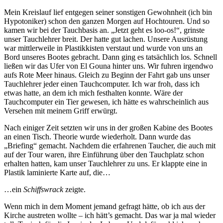
Mein Kreislauf lief entgegen seiner sonstigen Gewohnheit (ich bin
Hypotoniker) schon den ganzen Morgen auf Hochtouren. Und so
kamen wir bei der Tauchbasis an. „Jetzt geht es loo-os!“, grinste
unser Tauchlehrer breit. Der hatte gut lachen. Unsere Ausrüstung
war mittlerweile in Plastikkisten verstaut und wurde von uns an
Bord unseres Bootes gebracht. Dann ging es tatsächlich los. Schnell
ließen wir das Ufer von El Gouna hinter uns. Wir fuhren irgendwo
aufs Rote Meer hinaus. Gleich zu Beginn der Fahrt gab uns unser
Tauchlehrer jeder einen Tauchcomputer. Ich war froh, dass ich
etwas hatte, an dem ich mich festhalten konnte. Wäre der
Tauchcomputer ein Tier gewesen, ich hätte es wahrscheinlich aus
Versehen mit meinem Griff erwürgt.
Nach einiger Zeit setzten wir uns in der großen Kabine des Bootes
an einen Tisch. Theorie wurde wiederholt. Dann wurde das
„Briefing“ gemacht. Nachdem die erfahrenen Taucher, die auch mit
auf der Tour waren, ihre Einführung über den Tauchplatz schon
erhalten hatten, kam unser Tauchlehrer zu uns. Er klappte eine in
Plastik laminierte Karte auf, die…
…ein
Schiffswrack
zeigte.
Wenn mich in dem Moment jemand gefragt hätte, ob ich aus der
Kirche austreten wollte – ich hätt’s gemacht. Das war ja mal wieder