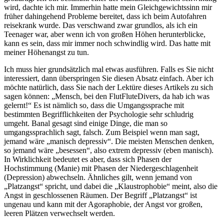
wird, dachte ich mir. Immerhin hatte mein Gleichgewichtssinn mir
früher dahingehend Probleme bereitet, dass ich beim Autofahren
reisekrank wurde. Das verschwand zwar grundlos, als ich ein
Teenager war, aber wenn ich von großen Höhen herunterblicke,
kann es sein, dass mir immer noch schwindlig wird. Das hatte mit
meiner Höhenangst zu tun.
Ich muss hier grundsätzlich mal etwas ausführen. Falls es Sie nicht
interessiert, dann überspringen Sie diesen Absatz einfach. Aber ich
möchte natürlich, dass Sie nach der Lektüre dieses Artikels zu sich
sagen können: „Mensch, bei den FlutFluteDivers, da hab ich was
gelernt!“ Es ist nämlich so, dass die Umgangssprache mit
bestimmten Begrifflichkeiten der Psychologie sehr schludrig
umgeht. Banal gesagt sind einige Dinge, die man so
umgangssprachlich sagt, falsch. Zum Beispiel wenn man sagt,
jemand wäre „manisch depressiv“. Die meisten Menschen denken,
so jemand wäre „besessen“, also extrem depressiv (eben manisch).
In Wirklichkeit bedeutet es aber, dass sich Phasen der
Hochstimmung (Manie) mit Phasen der Niedergeschlagenheit
(Depression) abwechseln. Ähnliches gilt, wenn jemand von
„Platzangst“ spricht, und dabei die „Klaustrophobie“ meint, also die
Angst in geschlossenen Räumen. Der Begriff „Platzangst“ ist
ungenau und kann mit der Agoraphobie, der Angst vor großen,
leeren Plätzen verwechselt werden.