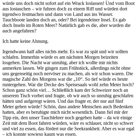
würde uns doch nicht sofort auf ein Wrack loslassen! Und vom Boot
aus lostauchen – wir fuhren doch zu einem Riff und würden dort
irgendwo festmachen und dann von Land aus ins Wasser.
Tauchboote landen doch an, oder? Bei irgendeiner Insel. Es gab
doch Inseln im Roten Meer? Natürlich gab es die, aber wurden die
auch angefahren?
Ich hatte keine Ahnung.
Irgendwann half alles nichts mehr. Es war zu spät und wir sollten
schlafen. Immerhin würde es am nächsten Morgen beizeiten
losgehen. Die Nacht war unruhig, aber ich wollte mir nichts
anmerken lassen. Wir gingen zum Frühstück, allerdings nicht ohne
uns gegenseitig noch nervöser zu machen, als wir schon waren. Die
magische Zahl des Morgens war die „10“. So tief würde es heute
runtergehen. War die Decke des Speisesaals wohl zehn Meter hoch?
Schon ganz schön viel… Schließlich kam der Schweizer noch an
unserem Tisch vorbei und fragte, ob wir auch so unruhig geschlafen
hätten und aufgeregt wären. Und das fragte er, der nur auf fünf
Meter gehen würde? Schön, dass andere Menschen auch Bedenken
hatten, aber es beruhigte mich nicht wesentlich. Dann fiel mir der
Tipp ein, den unser Tauchlehrer noch gegeben hatte – da wir einige
Zeit mit dem Boot fahren würden, wäre es schlauer, nicht so schwer
und viel zu essen, das fördert nur die Seekrankheit. Aber es war egal
– ich konnte sowieso kaum was essen.