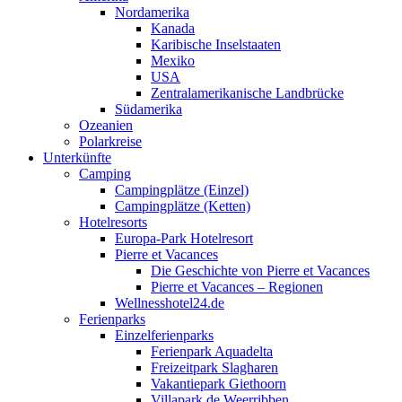
Nordamerika
Kanada
Karibische Inselstaaten
Mexiko
USA
Zentralamerikanische Landbrücke
Südamerika
Ozeanien
Polarkreise
Unterkünfte
Camping
Campingplätze (Einzel)
Campingplätze (Ketten)
Hotelresorts
Europa-Park Hotelresort
Pierre et Vacances
Die Geschichte von Pierre et Vacances
Pierre et Vacances – Regionen
Wellnesshotel24.de
Ferienparks
Einzelferienparks
Ferienpark Aquadelta
Freizeitpark Slagharen
Vakantiepark Giethoorn
Villapark de Weerribben