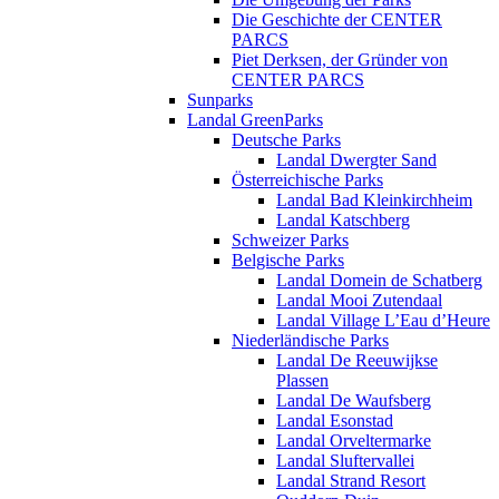
Die Geschichte der CENTER
PARCS
Piet Derksen, der Gründer von
CENTER PARCS
Sunparks
Landal GreenParks
Deutsche Parks
Landal Dwergter Sand
Österreichische Parks
Landal Bad Kleinkirchheim
Landal Katschberg
Schweizer Parks
Belgische Parks
Landal Domein de Schatberg
Landal Mooi Zutendaal
Landal Village L’Eau d’Heure
Niederländische Parks
Landal De Reeuwijkse
Plassen
Landal De Waufsberg
Landal Esonstad
Landal Orveltermarke
Landal Sluftervallei
Landal Strand Resort