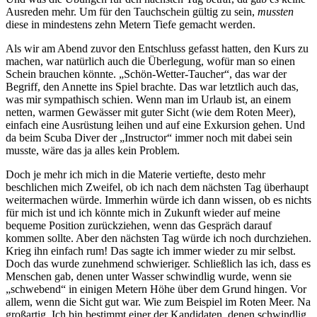
Ausreden mehr. Um für den Tauchschein gültig zu sein,
mussten
diese in mindestens zehn Metern Tiefe gemacht werden.
Als wir am Abend zuvor den Entschluss gefasst hatten, den Kurs zu
machen, war natürlich auch die Überlegung, wofür man so einen
Schein brauchen könnte. „Schön-Wetter-Taucher“, das war der
Begriff, den Annette ins Spiel brachte. Das war letztlich auch das,
was mir sympathisch schien. Wenn man im Urlaub ist, an einem
netten, warmen Gewässer mit guter Sicht (wie dem Roten Meer),
einfach eine Ausrüstung leihen und auf eine Exkursion gehen. Und
da beim Scuba Diver der „Instructor“ immer noch mit dabei sein
musste, wäre das ja alles kein Problem.
Doch je mehr ich mich in die Materie vertiefte, desto mehr
beschlichen mich Zweifel, ob ich nach dem nächsten Tag überhaupt
weitermachen würde. Immerhin würde ich dann wissen, ob es nichts
für mich ist und ich könnte mich in Zukunft wieder auf meine
bequeme Position zurückziehen, wenn das Gespräch darauf
kommen sollte. Aber den nächsten Tag würde ich noch durchziehen.
Krieg ihn einfach rum! Das sagte ich immer wieder zu mir selbst.
Doch das wurde zunehmend schwieriger. Schließlich las ich, dass es
Menschen gab, denen unter Wasser schwindlig wurde, wenn sie
„schwebend“ in einigen Metern Höhe über dem Grund hingen. Vor
allem, wenn die Sicht gut war. Wie zum Beispiel im Roten Meer. Na
großartig. Ich bin bestimmt einer der Kandidaten, denen schwindlig