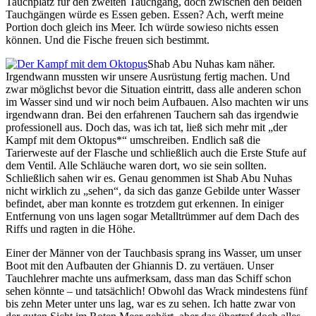
Tauchplatz für den zweiten Tauchgang, doch zwischen den beiden
Tauchgängen würde es Essen geben. Essen? Ach, werft meine
Portion doch gleich ins Meer. Ich würde sowieso nichts essen
können. Und die Fische freuen sich bestimmt.
Shab Abu Nuhas kam näher.
Irgendwann mussten wir unsere Ausrüstung fertig machen. Und
zwar möglichst bevor die Situation eintritt, dass alle anderen schon
im Wasser sind und wir noch beim Aufbauen. Also machten wir uns
irgendwann dran. Bei den erfahrenen Tauchern sah das irgendwie
professionell aus. Doch das, was ich tat, ließ sich mehr mit „der
Kampf mit dem Oktopus*“ umschreiben. Endlich saß die
Tarierweste auf der Flasche und schließlich auch die Erste Stufe auf
dem Ventil. Alle Schläuche waren dort, wo sie sein sollten.
Schließlich sahen wir es. Genau genommen ist Shab Abu Nuhas
nicht wirklich zu „sehen“, da sich das ganze Gebilde unter Wasser
befindet, aber man konnte es trotzdem gut erkennen. In einiger
Entfernung von uns lagen sogar Metalltrümmer auf dem Dach des
Riffs und ragten in die Höhe.
Einer der Männer von der Tauchbasis sprang ins Wasser, um unser
Boot mit den Aufbauten der Ghiannis D. zu vertäuen. Unser
Tauchlehrer machte uns aufmerksam, dass man das Schiff schon
sehen könnte – und tatsächlich! Obwohl das Wrack mindestens fünf
bis zehn Meter unter uns lag, war es zu sehen. Ich hatte zwar von