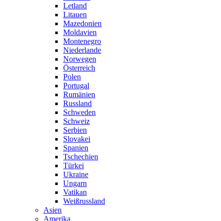
Letland
Litauen
Mazedonien
Moldavien
Montenegro
Niederlande
Norwegen
Österreich
Polen
Portugal
Rumänien
Russland
Schweden
Schweiz
Serbien
Slovakei
Spanien
Tschechien
Türkei
Ukraine
Ungarn
Vatikan
Weißrussland
Asien
Amerika