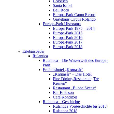
Colosseo
Santa Isabel
Bell Rock
Europa-Park Camp Resort
Gästehaus Circus Rolando
Europa-Park Historama
Europa-Park 1975 – 2014
Europa-Park 2015
Europa-Park 2016
Europa-Park 2017
Europa-Park 2018
Erlebnisbäder
Rulantica
Rulantica – Die Wasserwelt des Europa-
Park
Erlebnishotel „Krønasår“
„Krønasår“ – Das Hotel
Fine Dining-Restaurant „Tre
Krønen“
Restaurant „Bubba Svens“
Bar Erikssøn
Café Konditori
Rulantica – Geschichte
Rulantica Vorgeschichte bis 2018
Rulantica 2018