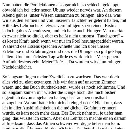
Nun hatten die Poollektionen also gar nicht so schlecht geklappt,
obwohl ich bei jeder neuen Übung wieder nervös war. An diesem
Abend galt es, unser Wissen zusammen zu bringen, also das, was
wir aus den Filmen und von unserem Tauchlehrer gelernt hatten, mit
Hilfe des Lehrbuchs zu etwas vernünftigen zu vereinen. Erstmal
jedoch gab es Abendessen, und ich hatte auch Hunger. Man merkte
es zwar nicht so direkt, aber es heißt nicht umsonst „Tauch
sport
“ –
es kostet Kraft, auch wenn wir nur im Pool herumgepaddelt waren.
Während des Essens sprachen Annette und ich über unsere
Erlebnisse und Erfahrungen und dass die Übungen so gut geklappt
hatten. Und am nächsten Tag würde es wirklich ins Meer gehen.
Auf mindestens zehn Meter Tiefe… Da wurden wir dann ruhiger.
Nachdenklicher.
So langsam fingen meine Zweifel an zu wachsen. Das war doch
alles viel zu glatt gegangen. Als wir dann auf unserem Zimmer
waren und das Buch durchackerten, wurde es noch schlimmer. Und
so langsam kamen mir wieder die Dinge hoch, die mich bisher
eigentlich davon abgehalten hatten, das Tauchen ernsthaft
anzugehen. Worauf hatte ich mich da eingelassen? Nicht nur, dass
ich in aller Ausführlichkeit an die möglichen Gefahren erinnert
wurde, es kam noch mehr dazu. Der Druck nahm zu, je tiefer man
ging, das wusste ich schon. Aber das Lehrbuch machte einen darauf
aufmerksam, dass das Atmen schwerer wurde, je tiefer man kam.
Und was die Übungen für den nächsten Tag betraf, da gab es keine