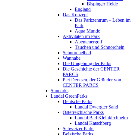
Bispinger Heide
England
Das Konzept
Das Parkzentrum – Leben im
Park
Aqua Mundo
Aktivitäten im Park
Abenteuergolf
Tauchen und Schnorcheln
Schnorchelbad
Wannabe
Die Umgebung der Parks
Die Geschichte der CENTER
PARCS
Piet Derksen, der Gründer von
CENTER PARCS
Sunparks
Landal GreenParks
Deutsche Parks
Landal Dwergter Sand
Österreichische Parks
Landal Bad Kleinkirchheim
Landal Katschberg
Schweizer Parks
Belgische Parks