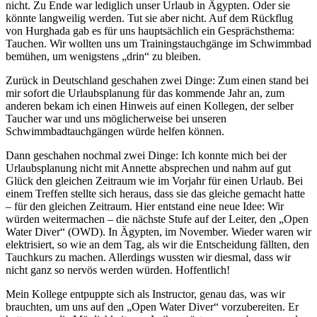
nicht. Zu Ende war lediglich unser Urlaub in Ägypten. Oder sie
könnte langweilig werden. Tut sie aber nicht. Auf dem Rückflug
von Hurghada gab es für uns hauptsächlich ein Gesprächsthema:
Tauchen. Wir wollten uns um Trainingstauchgänge im Schwimmbad
bemühen, um wenigstens „drin“ zu bleiben.
Zurück in Deutschland geschahen zwei Dinge: Zum einen stand bei
mir sofort die Urlaubsplanung für das kommende Jahr an, zum
anderen bekam ich einen Hinweis auf einen Kollegen, der selber
Taucher war und uns möglicherweise bei unseren
Schwimmbadtauchgängen würde helfen können.
Dann geschahen nochmal zwei Dinge: Ich konnte mich bei der
Urlaubsplanung nicht mit Annette absprechen und nahm auf gut
Glück den gleichen Zeitraum wie im Vorjahr für einen Urlaub. Bei
einem Treffen stellte sich heraus, dass sie das gleiche gemacht hatte
– für den gleichen Zeitraum. Hier entstand eine neue Idee: Wir
würden weitermachen – die nächste Stufe auf der Leiter, den „Open
Water Diver“ (OWD). In Ägypten, im November. Wieder waren wir
elektrisiert, so wie an dem Tag, als wir die Entscheidung fällten, den
Tauchkurs zu machen. Allerdings wussten wir diesmal, dass wir
nicht ganz so nervös werden würden. Hoffentlich!
Mein Kollege entpuppte sich als Instructor, genau das, was wir
brauchten, um uns auf den „Open Water Diver“ vorzubereiten. Er