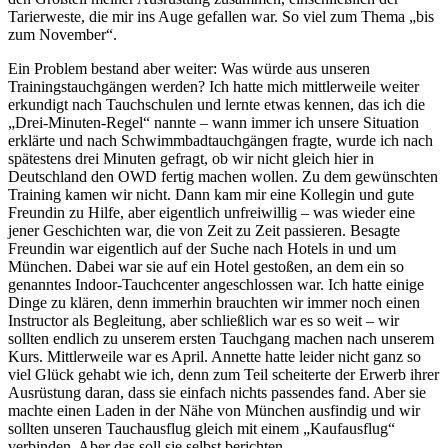
Tarierweste, die mir ins Auge gefallen war. So viel zum Thema „bis
zum November“.
Ein Problem bestand aber weiter: Was würde aus unseren
Trainingstauchgängen werden? Ich hatte mich mittlerweile weiter
erkundigt nach Tauchschulen und lernte etwas kennen, das ich die
„Drei-Minuten-Regel“ nannte – wann immer ich unsere Situation
erklärte und nach Schwimmbadtauchgängen fragte, wurde ich nach
spätestens drei Minuten gefragt, ob wir nicht gleich hier in
Deutschland den OWD fertig machen wollen. Zu dem gewünschten
Training kamen wir nicht. Dann kam mir eine Kollegin und gute
Freundin zu Hilfe, aber eigentlich unfreiwillig – was wieder eine
jener Geschichten war, die von Zeit zu Zeit passieren. Besagte
Freundin war eigentlich auf der Suche nach Hotels in und um
München. Dabei war sie auf ein Hotel gestoßen, an dem ein so
genanntes Indoor-Tauchcenter angeschlossen war. Ich hatte einige
Dinge zu klären, denn immerhin brauchten wir immer noch einen
Instructor als Begleitung, aber schließlich war es so weit – wir
sollten endlich zu unserem ersten Tauchgang machen nach unserem
Kurs. Mittlerweile war es April. Annette hatte leider nicht ganz so
viel Glück gehabt wie ich, denn zum Teil scheiterte der Erwerb ihrer
Ausrüstung daran, dass sie einfach nichts passendes fand. Aber sie
machte einen Laden in der Nähe von München ausfindig und wir
sollten unseren Tauchausflug gleich mit einem „Kaufausflug“
verbinden. Aber das soll sie selbst berichten.