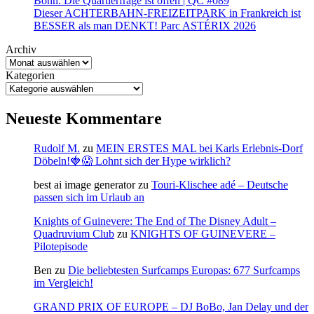
Bonn: Die Quartierfrage ist offen | QC #089
Dieser ACHTERBAHN-FREIZEITPARK in Frankreich ist
BESSER als man DENKT! Parc ASTÉRIX 2026
Archiv
Kategorien
Neueste Kommentare
Rudolf M.
zu
MEIN ERSTES MAL bei Karls Erlebnis-Dorf
Döbeln!🍓😱 Lohnt sich der Hype wirklich?
best ai image generator
zu
Touri-Klischee adé – Deutsche
passen sich im Urlaub an
Knights of Guinevere: The End of The Disney Adult –
Quadruvium Club
zu
KNIGHTS OF GUINEVERE –
Pilotepisode
Ben
zu
Die beliebtesten Surfcamps Europas: 677 Surfcamps
im Vergleich!
GRAND PRIX OF EUROPE – DJ BoBo, Jan Delay und der