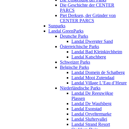
Die Geschichte der CENTER
PARCS
Piet Derksen, der Gründer von
CENTER PARCS
Sunparks
Landal GreenParks
Deutsche Parks
Landal Dwergter Sand
Österreichische Parks
Landal Bad Kleinkirchheim
Landal Katschberg
Schweizer Parks
Belgische Parks
Landal Domein de Schatberg
Landal Mooi Zutendaal
Landal Village L’Eau d’Heure
Niederländische Parks
Landal De Reeuwijkse
Plassen
Landal De Waufsberg
Landal Esonstad
Landal Orveltermarke
Landal Sluftervallei
Landal Strand Resort