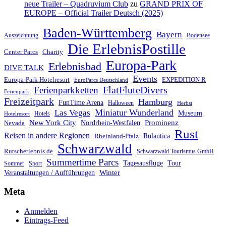
neue Trailer – Quadruvium Club
zu
GRAND PRIX OF
EUROPE – Official Trailer Deutsch (2025)
Baden-Württemberg
Bayern
Auszeichnung
Bodensee
Die ErlebnisPostille
Center Parcs
Charity
Europa-Park
Erlebnisbad
DIVE TALK
Events
Europa-Park Hotelresort
EXPEDITION R
EuroParcs Deutschland
FlatFluteDivers
Ferienparkketten
Ferienpark
Freizeitpark
Hamburg
FunTime Arena
Halloween
Herbst
Miniatur Wunderland
Las Vegas
Museum
Hotels
Hotelresort
Prominenz
New York City
Nordrhein-Westfalen
Nevada
Rust
Reisen in andere Regionen
Rulantica
Rheinland-Pfalz
Schwarzwald
Rutscherlebnis.de
Schwarzwald Tourismus GmbH
Summertime Parcs
Tagesausflüge
Tour
Sommer
Sport
Winter
Veranstaltungen / Aufführungen
Meta
Anmelden
Eintrags-Feed