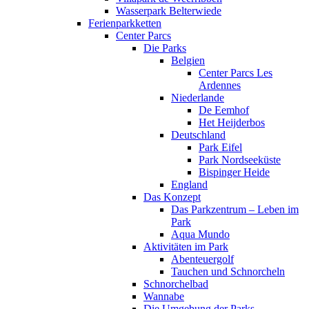
Wasserpark Belterwiede
Ferienparkketten
Center Parcs
Die Parks
Belgien
Center Parcs Les
Ardennes
Niederlande
De Eemhof
Het Heijderbos
Deutschland
Park Eifel
Park Nordseeküste
Bispinger Heide
England
Das Konzept
Das Parkzentrum – Leben im
Park
Aqua Mundo
Aktivitäten im Park
Abenteuergolf
Tauchen und Schnorcheln
Schnorchelbad
Wannabe
Die Umgebung der Parks