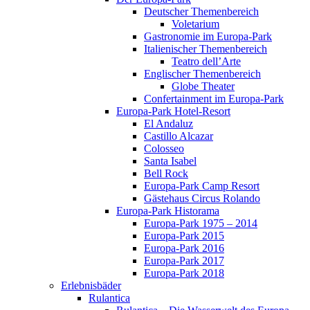
Deutscher Themenbereich
Voletarium
Gastronomie im Europa-Park
Italienischer Themenbereich
Teatro dell’Arte
Englischer Themenbereich
Globe Theater
Confertainment im Europa-Park
Europa-Park Hotel-Resort
El Andaluz
Castillo Alcazar
Colosseo
Santa Isabel
Bell Rock
Europa-Park Camp Resort
Gästehaus Circus Rolando
Europa-Park Historama
Europa-Park 1975 – 2014
Europa-Park 2015
Europa-Park 2016
Europa-Park 2017
Europa-Park 2018
Erlebnisbäder
Rulantica