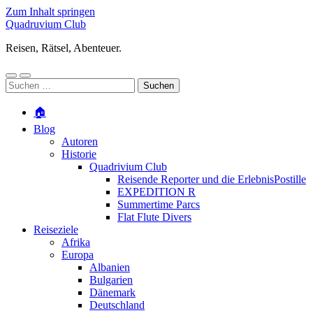
Zum Inhalt springen
Quadruvium Club
Reisen, Rätsel, Abenteuer.
Mobile-
Suchfeld
Suchen
Menü
ein-/ausblenden
nach:
ein-/ausblenden
🏠
Blog
Autoren
Historie
Quadrivium Club
Reisende Reporter und die ErlebnisPostille
EXPEDITION R
Summertime Parcs
Flat Flute Divers
Reiseziele
Afrika
Europa
Albanien
Bulgarien
Dänemark
Deutschland