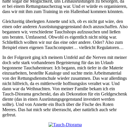
hatte sogar die Möglichkeit, uns Leihausrüstungen zu besorgen, da
er bei einem Rettungstaucherzug war. Und er würde es organisieren,
dass wir mit ihm zum Training in ein Hallenbad kommen könnten.
Gleichzeitig überlegten Annette und ich, ob es nicht gut wäre, den
einen oder anderen Ausrüstungsgegenstand doch anzuschaffen. Also
begannen wir, verschiedene Tauchshops aufzusuchen und ließen
uns beraten. Umfassend. Obwohl es eigentlich nicht nötig war.
Schließlich wollten wir nur das eine oder andere. Oder? Also zum
Beispiel einen eigenen Tauchcomputer… vielleicht Regulatoren…
In der Folgezeit ging ich meinem Umfeld auf die Nerven mit meiner
doch sehr stark vorhandenen Begeisterung für das im Urlaub
begonnene Tauchabenteuer. Ich begann, mich tiefer in die Materie
einzuarbeiten, bestellte Kataloge und suchte mein Arbeitsmaterial
von der Rettungsdienstschule wieder zusammen. Das war allerdings
nicht hilfreich, da es mittlerweile hoffnungslos veraltet war. Und
dann war da Weihnachten. Von meiner Familie bekam ich ein
Tauch-Diorama geschenkt, das als Dekoration für ein Geldgeschenk
diente (das in einen Ausrüstungsgegenstand investiert werden
sollte). Und von Annette ein Buch über die Fische des Roten
Meeres. Das hat mich sehr überrascht, aber natürlich auch sehr
gefreut.