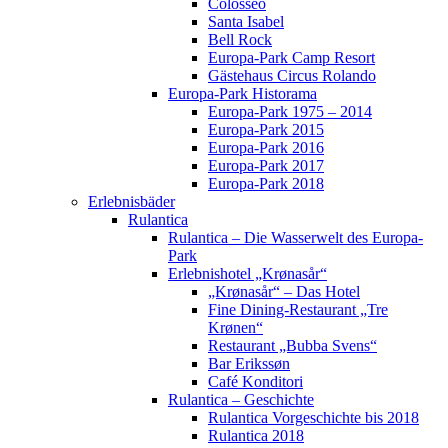
Colosseo
Santa Isabel
Bell Rock
Europa-Park Camp Resort
Gästehaus Circus Rolando
Europa-Park Historama
Europa-Park 1975 – 2014
Europa-Park 2015
Europa-Park 2016
Europa-Park 2017
Europa-Park 2018
Erlebnisbäder
Rulantica
Rulantica – Die Wasserwelt des Europa-
Park
Erlebnishotel „Krønasår“
„Krønasår“ – Das Hotel
Fine Dining-Restaurant „Tre
Krønen“
Restaurant „Bubba Svens“
Bar Erikssøn
Café Konditori
Rulantica – Geschichte
Rulantica Vorgeschichte bis 2018
Rulantica 2018