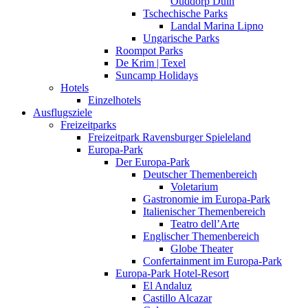
Ouddorp Duin
Tschechische Parks
Landal Marina Lipno
Ungarische Parks
Roompot Parks
De Krim | Texel
Suncamp Holidays
Hotels
Einzelhotels
Ausflugsziele
Freizeitparks
Freizeitpark Ravensburger Spieleland
Europa-Park
Der Europa-Park
Deutscher Themenbereich
Voletarium
Gastronomie im Europa-Park
Italienischer Themenbereich
Teatro dell’Arte
Englischer Themenbereich
Globe Theater
Confertainment im Europa-Park
Europa-Park Hotel-Resort
El Andaluz
Castillo Alcazar