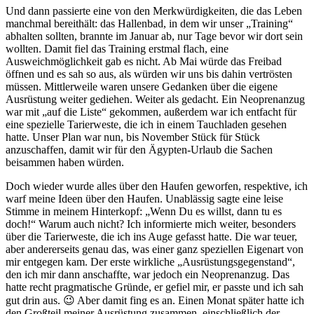
Und dann passierte eine von den Merkwürdigkeiten, die das Leben
manchmal bereithält: das Hallenbad, in dem wir unser „Training“
abhalten sollten, brannte im Januar ab, nur Tage bevor wir dort sein
wollten. Damit fiel das Training erstmal flach, eine
Ausweichmöglichkeit gab es nicht. Ab Mai würde das Freibad
öffnen und es sah so aus, als würden wir uns bis dahin vertrösten
müssen. Mittlerweile waren unsere Gedanken über die eigene
Ausrüstung weiter gediehen. Weiter als gedacht. Ein Neoprenanzug
war mit „auf die Liste“ gekommen, außerdem war ich entfacht für
eine spezielle Tarierweste, die ich in einem Tauchladen gesehen
hatte. Unser Plan war nun, bis November Stück für Stück
anzuschaffen, damit wir für den Ägypten-Urlaub die Sachen
beisammen haben würden.
Doch wieder wurde alles über den Haufen geworfen, respektive, ich
warf meine Ideen über den Haufen. Unablässig sagte eine leise
Stimme in meinem Hinterkopf: „Wenn Du es willst, dann tu es
doch!“ Warum auch nicht? Ich informierte mich weiter, besonders
über die Tarierweste, die ich ins Auge gefasst hatte. Die war teuer,
aber andererseits genau das, was einer ganz speziellen Eigenart von
mir entgegen kam. Der erste wirkliche „Ausrüstungsgegenstand“,
den ich mir dann anschaffte, war jedoch ein Neoprenanzug. Das
hatte recht pragmatische Gründe, er gefiel mir, er passte und ich sah
gut drin aus. 😉 Aber damit fing es an. Einen Monat später hatte ich
den Großteil meiner Ausrüstung zusammen, einschließlich der