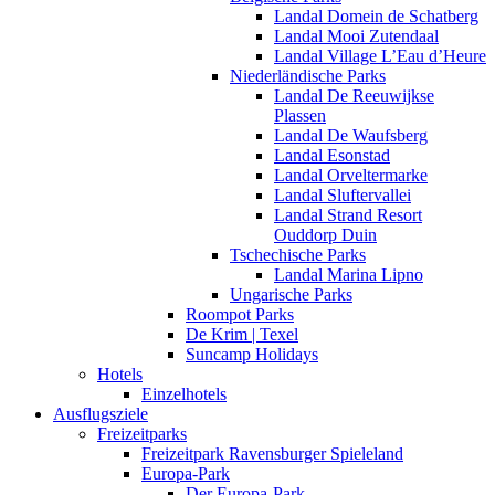
Landal Domein de Schatberg
Landal Mooi Zutendaal
Landal Village L’Eau d’Heure
Niederländische Parks
Landal De Reeuwijkse
Plassen
Landal De Waufsberg
Landal Esonstad
Landal Orveltermarke
Landal Sluftervallei
Landal Strand Resort
Ouddorp Duin
Tschechische Parks
Landal Marina Lipno
Ungarische Parks
Roompot Parks
De Krim | Texel
Suncamp Holidays
Hotels
Einzelhotels
Ausflugsziele
Freizeitparks
Freizeitpark Ravensburger Spieleland
Europa-Park
Der Europa-Park