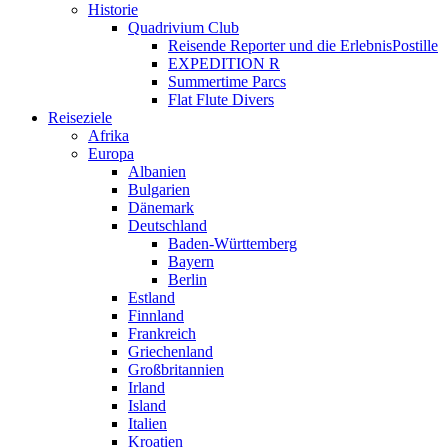
Historie
Quadrivium Club
Reisende Reporter und die ErlebnisPostille
EXPEDITION R
Summertime Parcs
Flat Flute Divers
Reiseziele
Afrika
Europa
Albanien
Bulgarien
Dänemark
Deutschland
Baden-Württemberg
Bayern
Berlin
Estland
Finnland
Frankreich
Griechenland
Großbritannien
Irland
Island
Italien
Kroatien