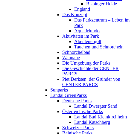
Bispinger Heide
England
Das Konzept
Das Parkzentrum – Leben im
Park
Aqua Mundo
Aktivitäten im Park
Abenteuergolf
Tauchen und Schnorcheln
Schnorchelbad
Wannabe
Die Umgebung der Parks
Die Geschichte der CENTER
PARCS
Piet Derksen, der Gründer von
CENTER PARCS
Sunparks
Landal GreenParks
Deutsche Parks
Landal Dwergter Sand
Österreichische Parks
Landal Bad Kleinkirchheim
Landal Katschberg
Schweizer Parks
Belgische Parks