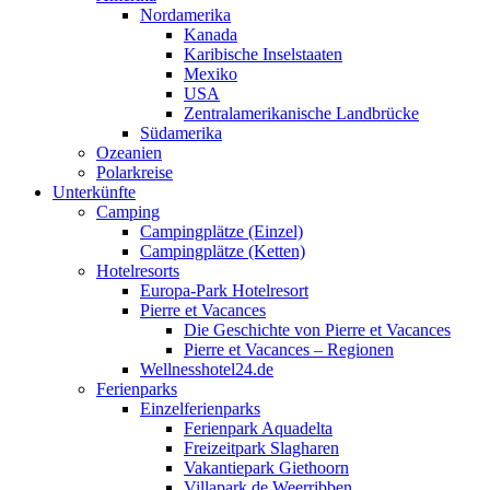
Nordamerika
Kanada
Karibische Inselstaaten
Mexiko
USA
Zentralamerikanische Landbrücke
Südamerika
Ozeanien
Polarkreise
Unterkünfte
Camping
Campingplätze (Einzel)
Campingplätze (Ketten)
Hotelresorts
Europa-Park Hotelresort
Pierre et Vacances
Die Geschichte von Pierre et Vacances
Pierre et Vacances – Regionen
Wellnesshotel24.de
Ferienparks
Einzelferienparks
Ferienpark Aquadelta
Freizeitpark Slagharen
Vakantiepark Giethoorn
Villapark de Weerribben