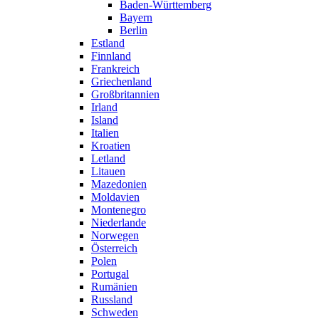
Baden-Württemberg
Bayern
Berlin
Estland
Finnland
Frankreich
Griechenland
Großbritannien
Irland
Island
Italien
Kroatien
Letland
Litauen
Mazedonien
Moldavien
Montenegro
Niederlande
Norwegen
Österreich
Polen
Portugal
Rumänien
Russland
Schweden