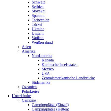
Schweiz
Serbien
Slovakei
Spanien
Tschechien
Türkei
Ukraine
Ungarn
Vatikan
Weißrussland
Asien
Amerika
Nordamerika
Kanada
Karibische Inselstaaten
Mexiko
USA
Zentralamerikanische Landbrücke
Südamerika
Ozeanien
Polarkreise
Unterkünfte
Camping
Campingplätze (Einzel)
Campingplätze (Ketten)