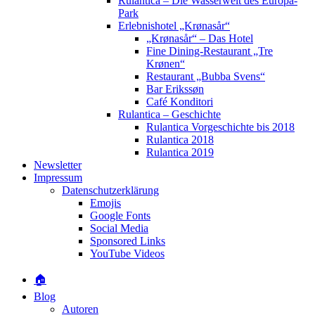
Rulantica – Die Wasserwelt des Europa-
Park
Erlebnishotel „Krønasår“
„Krønasår“ – Das Hotel
Fine Dining-Restaurant „Tre
Krønen“
Restaurant „Bubba Svens“
Bar Erikssøn
Café Konditori
Rulantica – Geschichte
Rulantica Vorgeschichte bis 2018
Rulantica 2018
Rulantica 2019
Newsletter
Impressum
Datenschutzerklärung
Emojis
Google Fonts
Social Media
Sponsored Links
YouTube Videos
🏠
Blog
Autoren