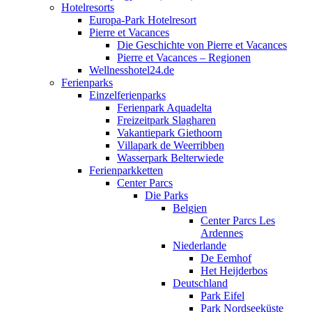
Hotelresorts
Europa-Park Hotelresort
Pierre et Vacances
Die Geschichte von Pierre et Vacances
Pierre et Vacances – Regionen
Wellnesshotel24.de
Ferienparks
Einzelferienparks
Ferienpark Aquadelta
Freizeitpark Slagharen
Vakantiepark Giethoorn
Villapark de Weerribben
Wasserpark Belterwiede
Ferienparkketten
Center Parcs
Die Parks
Belgien
Center Parcs Les
Ardennes
Niederlande
De Eemhof
Het Heijderbos
Deutschland
Park Eifel
Park Nordseeküste