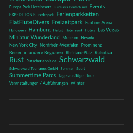
Events
Europa-Park Hotelresort
EuroParcs Deutschland
Ferienparkketten
EXPEDITION R
Ferienpark
FlatFluteDivers
Freizeitpark
FunTime Arena
Hamburg
Las Vegas
Halloween
Herbst
Hotelresort
Hotels
Miniatur Wunderland
Museum
Nevada
New York City
Prominenz
Nordrhein-Westfalen
Reisen in andere Regionen
Rulantica
Rheinland-Pfalz
Schwarzwald
Rust
Rutscherlebnis.de
Schwarzwald Tourismus GmbH
Sommer
Sport
Summertime Parcs
Tagesausflüge
Tour
Winter
Veranstaltungen / Aufführungen