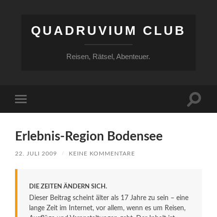
QUADRUVIUM CLUB
Reisen, Rätsel, Abenteuer.
Suchfe
Mobile-
ein-/a
Menü
ein-/ausblenden
Erlebnis-Region Bodensee
22. JULI 2009
/
KEINE KOMMENTARE
DIE ZEITEN ÄNDERN SICH.
Dieser Beitrag scheint älter als 17 Jahre zu sein – eine
lange Zeit im Internet, vor allem, wenn es um Reisen,