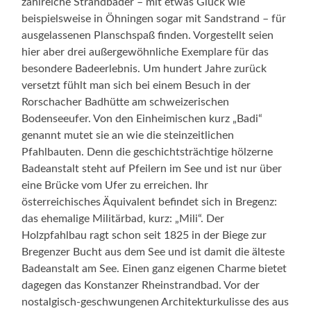
zahlreiche Strandbäder – mit etwas Glück wie
beispielsweise in Öhningen sogar mit Sandstrand – für
ausgelassenen Planschspaß finden. Vorgestellt seien
hier aber drei außergewöhnliche Exemplare für das
besondere Badeerlebnis. Um hundert Jahre zurück
versetzt fühlt man sich bei einem Besuch in der
Rorschacher Badhütte am schweizerischen
Bodenseeufer. Von den Einheimischen kurz „Badi“
genannt mutet sie an wie die steinzeitlichen
Pfahlbauten. Denn die geschichtsträchtige hölzerne
Badeanstalt steht auf Pfeilern im See und ist nur über
eine Brücke vom Ufer zu erreichen. Ihr
österreichisches Äquivalent befindet sich in Bregenz:
das ehemalige Militärbad, kurz: „Mili“. Der
Holzpfahlbau ragt schon seit 1825 in der Biege zur
Bregenzer Bucht aus dem See und ist damit die älteste
Badeanstalt am See. Einen ganz eigenen Charme bietet
dagegen das Konstanzer Rheinstrandbad. Vor der
nostalgisch-geschwungenen Architekturkulisse des aus