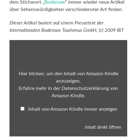
dem Stichwort „
Bodensee
“ immer wieder neue Artikel
über Sehenswürdigkeiten verschiedenster Art finden.
Dieser Artikel basiert auf einem Pressetext der
Internationalen Bodensee Tourismus GmbH. (c) 2009 IBT
Inhalt
von
Amazon
Kindle
anzeigen
Hier klicken, um den Inhalt von Amazon Kindle
anzuzeigen.
Erfahre mehr in der
Datenschutzerklärung von
Amazon Kindle
.
Inhalt von Amazon Kindle immer anzeigen
Inhalt direkt öffnen