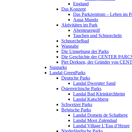
England
Das Konzept
Das Parkzentrum – Leben im P
Aqua Mundo
Aktivitäten im Park
Abenteuergolf
Tauchen und Schnorcheln
Schnorchelbad
Wannabe
Die Umgebung der Parks
Die Geschichte der CENTER PARC
Piet Derksen, der Gründer von C
Sunparks
Landal GreenParks
Deutsche Parks
Landal Dwergter Sand
Österreichische Parks
Landal Bad Kleinkirchheim
Landal Katschberg
Schweizer Parks
Belgische Parks
Landal Domein de Schatberg
Landal Mooi Zutendaal
Landal Village L’Eau d’Heure
Niederländische Parks