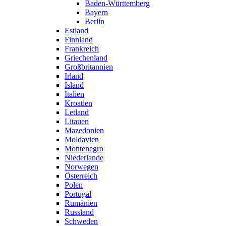
Baden-Württemberg
Bayern
Berlin
Estland
Finnland
Frankreich
Griechenland
Großbritannien
Irland
Island
Italien
Kroatien
Letland
Litauen
Mazedonien
Moldavien
Montenegro
Niederlande
Norwegen
Österreich
Polen
Portugal
Rumänien
Russland
Schweden