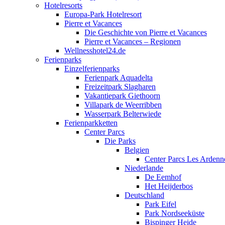
Hotelresorts
Europa-Park Hotelresort
Pierre et Vacances
Die Geschichte von Pierre et Vacances
Pierre et Vacances – Regionen
Wellnesshotel24.de
Ferienparks
Einzelferienparks
Ferienpark Aquadelta
Freizeitpark Slagharen
Vakantiepark Giethoorn
Villapark de Weerribben
Wasserpark Belterwiede
Ferienparkketten
Center Parcs
Die Parks
Belgien
Center Parcs Les Ardenn
Niederlande
De Eemhof
Het Heijderbos
Deutschland
Park Eifel
Park Nordseeküste
Bispinger Heide