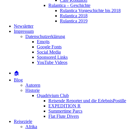
Café Konditori
Rulantica – Geschichte
Rulantica Vorgeschichte bis 2018
Rulantica 2018
Rulantica 2019
Newsletter
Impressum
Datenschutzerklärung
Emojis
Google Fonts
Social Media
Sponsored Links
YouTube Videos
🏠
Blog
Autoren
Historie
Quadrivium Club
Reisende Reporter und die ErlebnisPostille
EXPEDITION R
Summertime Parcs
Flat Flute Divers
Reiseziele
Afrika