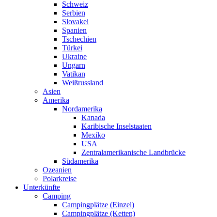
Schweiz
Serbien
Slovakei
Spanien
Tschechien
Türkei
Ukraine
Ungarn
Vatikan
Weißrussland
Asien
Amerika
Nordamerika
Kanada
Karibische Inselstaaten
Mexiko
USA
Zentralamerikanische Landbrücke
Südamerika
Ozeanien
Polarkreise
Unterkünfte
Camping
Campingplätze (Einzel)
Campingplätze (Ketten)