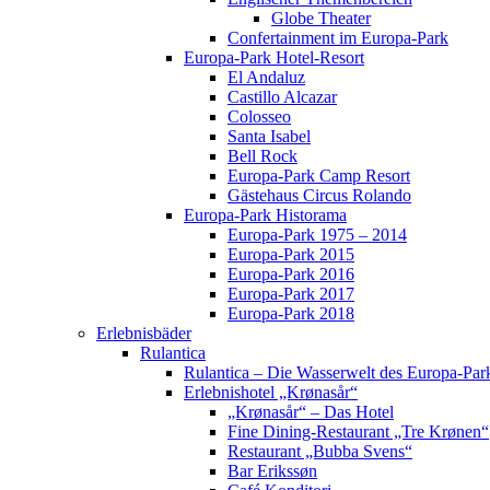
Globe Theater
Confertainment im Europa-Park
Europa-Park Hotel-Resort
El Andaluz
Castillo Alcazar
Colosseo
Santa Isabel
Bell Rock
Europa-Park Camp Resort
Gästehaus Circus Rolando
Europa-Park Historama
Europa-Park 1975 – 2014
Europa-Park 2015
Europa-Park 2016
Europa-Park 2017
Europa-Park 2018
Erlebnisbäder
Rulantica
Rulantica – Die Wasserwelt des Europa-Par
Erlebnishotel „Krønasår“
„Krønasår“ – Das Hotel
Fine Dining-Restaurant „Tre Krønen“
Restaurant „Bubba Svens“
Bar Erikssøn