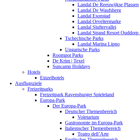
Landal De Reeuwijkse Plassen
Landal De Waufsberg
Landal Esonstad
Landal Orveltermarke
Landal Sluftervallei
Landal Strand Resort Ouddorp
Tschechische Parks
Landal Marina Lipno
Ungarische Parks
Roompot Parks
De Krim | Texel
Suncamp Holidays
Hotels
Einzelhotels
Ausflugsziele
Freizeitparks
Freizeitpark Ravensburger Spieleland
Europa-Park
Der Europa-Park
Deutscher Themenbereich
Voletarium
Gastronomie im Europa-Park
Italienischer Themenbereich
Teatro dell’Arte
Englischer Themenbereich