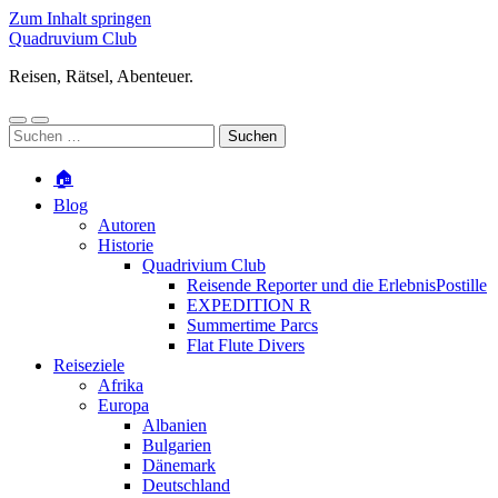
Zum Inhalt springen
Quadruvium Club
Reisen, Rätsel, Abenteuer.
Mobile-
Suchfeld
Suchen
Menü
ein-/ausblenden
nach:
ein-/ausblenden
🏠
Blog
Autoren
Historie
Quadrivium Club
Reisende Reporter und die ErlebnisPostille
EXPEDITION R
Summertime Parcs
Flat Flute Divers
Reiseziele
Afrika
Europa
Albanien
Bulgarien
Dänemark
Deutschland