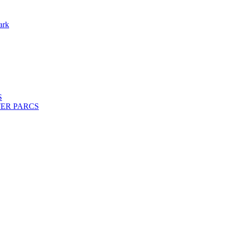
ark
S
ENTER PARCS