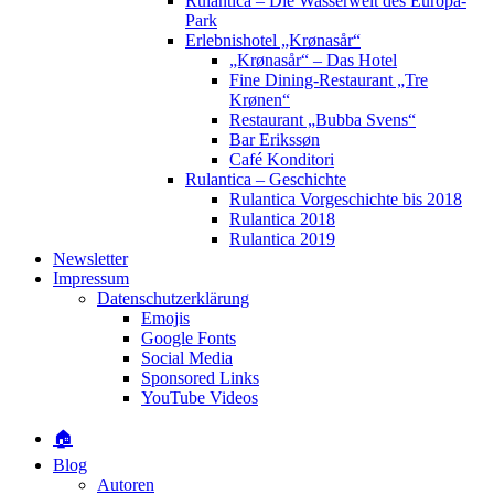
Rulantica – Die Wasserwelt des Europa-
Park
Erlebnishotel „Krønasår“
„Krønasår“ – Das Hotel
Fine Dining-Restaurant „Tre
Krønen“
Restaurant „Bubba Svens“
Bar Erikssøn
Café Konditori
Rulantica – Geschichte
Rulantica Vorgeschichte bis 2018
Rulantica 2018
Rulantica 2019
Newsletter
Impressum
Datenschutzerklärung
Emojis
Google Fonts
Social Media
Sponsored Links
YouTube Videos
🏠
Blog
Autoren