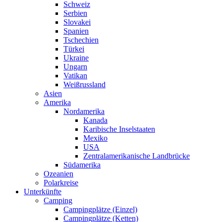
Schweiz
Serbien
Slovakei
Spanien
Tschechien
Türkei
Ukraine
Ungarn
Vatikan
Weißrussland
Asien
Amerika
Nordamerika
Kanada
Karibische Inselstaaten
Mexiko
USA
Zentralamerikanische Landbrücke
Südamerika
Ozeanien
Polarkreise
Unterkünfte
Camping
Campingplätze (Einzel)
Campingplätze (Ketten)