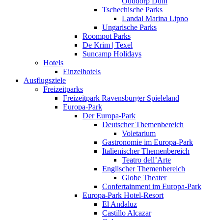
Ouddorp Duin
Tschechische Parks
Landal Marina Lipno
Ungarische Parks
Roompot Parks
De Krim | Texel
Suncamp Holidays
Hotels
Einzelhotels
Ausflugsziele
Freizeitparks
Freizeitpark Ravensburger Spieleland
Europa-Park
Der Europa-Park
Deutscher Themenbereich
Voletarium
Gastronomie im Europa-Park
Italienischer Themenbereich
Teatro dell’Arte
Englischer Themenbereich
Globe Theater
Confertainment im Europa-Park
Europa-Park Hotel-Resort
El Andaluz
Castillo Alcazar