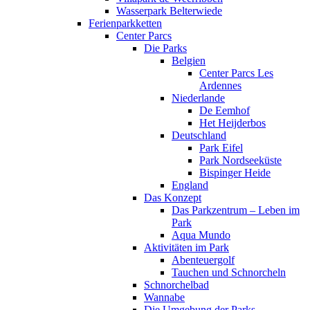
Wasserpark Belterwiede
Ferienparkketten
Center Parcs
Die Parks
Belgien
Center Parcs Les
Ardennes
Niederlande
De Eemhof
Het Heijderbos
Deutschland
Park Eifel
Park Nordseeküste
Bispinger Heide
England
Das Konzept
Das Parkzentrum – Leben im
Park
Aqua Mundo
Aktivitäten im Park
Abenteuergolf
Tauchen und Schnorcheln
Schnorchelbad
Wannabe
Die Umgebung der Parks