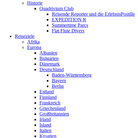
Historie
Quadrivium Club
Reisende Reporter und die ErlebnisPostille
EXPEDITION R
Summertime Parcs
Flat Flute Divers
Reiseziele
Afrika
Europa
Albanien
Bulgarien
Dänemark
Deutschland
Baden-Württemberg
Bayern
Berlin
Estland
Finnland
Frankreich
Griechenland
Großbritannien
Irland
Island
Italien
Kroatien