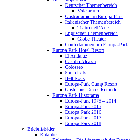
Deutscher Themenbereich
Voletarium
Gastronomie im Europa-Park
Italienischer Themenbereich
Teatro dell’Arte
Englischer Themenbereich
Globe Theater
Confertainment im Europa-Park
Europa-Park Hotel-Resort
El Andaluz
Castillo Alcazar
Colosseo
Santa Isabel
Bell Rock
Europa-Park Camp Resort
Gästehaus Circus Rolando
Europa-Park Historama
Europa-Park 1975 – 2014
Europa-Park 2015
Europa-Park 2016
Europa-Park 2017
Europa-Park 2018
Erlebnisbäder
Rulantica