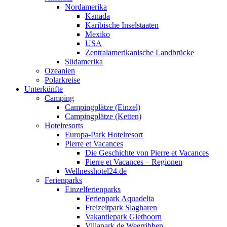
Nordamerika
Kanada
Karibische Inselstaaten
Mexiko
USA
Zentralamerikanische Landbrücke
Südamerika
Ozeanien
Polarkreise
Unterkünfte
Camping
Campingplätze (Einzel)
Campingplätze (Ketten)
Hotelresorts
Europa-Park Hotelresort
Pierre et Vacances
Die Geschichte von Pierre et Vacances
Pierre et Vacances – Regionen
Wellnesshotel24.de
Ferienparks
Einzelferienparks
Ferienpark Aquadelta
Freizeitpark Slagharen
Vakantiepark Giethoorn
Villapark de Weerribben