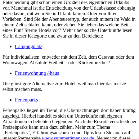
Entscheidung gibt schon einen Großteil des eigentlichen Urlaubs
vor. Manchmal ist die Entscheidung von der Urlaubskasse abhängig
oder davon, mit wem Sie in Urlaub fahren. Oder von Ihren
Vorlieben. Sind Sie der Abenteuerertyp, der auch mittem im Wald in
einem Zelt schlafen kann, oder ziehen Sie lieber das weiche Bett
eines Fünf-Sterne-Hotels vor? Mehr über solche Unterkünfte lesen
Sie in dieser Kategorie und zwar zu den Bereichen:
Campingplatz
Für Individualisten, entweder mit dem Zelt, dem Caravan oder dem
Wohnwagen. Absolute Freiheit – oder Rückenbrecher?
Ferienwohnung /-haus
Die günstigere Alternative zum Hotel, weil man hier das meiste
selbst machen muss.
Ferienparks
Ferienparks liegen im Trend, die Übernachtungen dort haben kräftig
zugelegt. Hierbei handelt es sich um Unterkünfte mit eigenen
Attraktionen in beliebten Gegenden. Auch die Resorts verschiedener
Freizeitparks kann man dazu zählen. Mehr zum Thema
„Ferienparks“, Erfahrungsaustausch und Tipps lesen Sie auch auf
unserer Partnerseite
www.summertimeparcs.de
. Neues von dieser