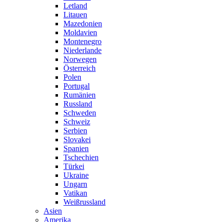
Letland
Litauen
Mazedonien
Moldavien
Montenegro
Niederlande
Norwegen
Österreich
Polen
Portugal
Rumänien
Russland
Schweden
Schweiz
Serbien
Slovakei
Spanien
Tschechien
Türkei
Ukraine
Ungarn
Vatikan
Weißrussland
Asien
Amerika