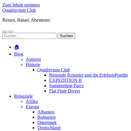
Zum Inhalt springen
Quadruvium Club
Reisen, Rätsel, Abenteuer.
Mobile-
Suchfeld
Suchen
Menü
ein-/ausblenden
nach:
ein-/ausblenden
🏠
Blog
Autoren
Historie
Quadrivium Club
Reisende Reporter und die ErlebnisPostille
EXPEDITION R
Summertime Parcs
Flat Flute Divers
Reiseziele
Afrika
Europa
Albanien
Bulgarien
Dänemark
Deutschland