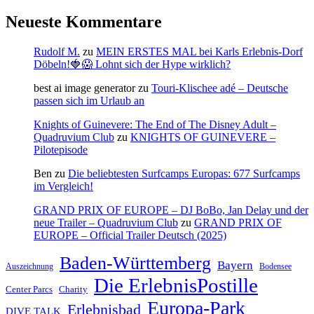
Neueste Kommentare
Rudolf M.
zu
MEIN ERSTES MAL bei Karls Erlebnis-Dorf
Döbeln!🍓😱 Lohnt sich der Hype wirklich?
best ai image generator
zu
Touri-Klischee adé – Deutsche
passen sich im Urlaub an
Knights of Guinevere: The End of The Disney Adult –
Quadruvium Club
zu
KNIGHTS OF GUINEVERE –
Pilotepisode
Ben
zu
Die beliebtesten Surfcamps Europas: 677 Surfcamps
im Vergleich!
GRAND PRIX OF EUROPE – DJ BoBo, Jan Delay und der
neue Trailer – Quadruvium Club
zu
GRAND PRIX OF
EUROPE – Official Trailer Deutsch (2025)
Baden-Württemberg
Bayern
Auszeichnung
Bodensee
Die ErlebnisPostille
Center Parcs
Charity
Europa-Park
Erlebnisbad
DIVE TALK