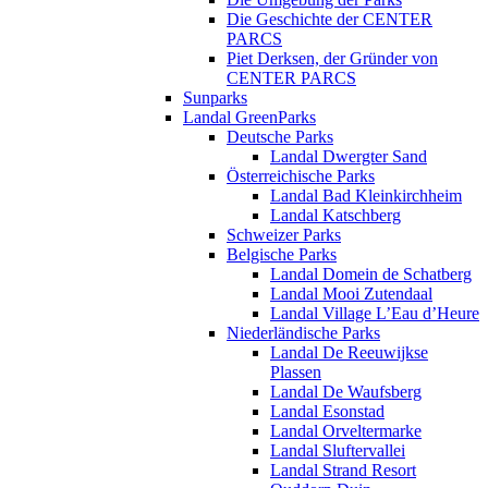
Die Geschichte der CENTER
PARCS
Piet Derksen, der Gründer von
CENTER PARCS
Sunparks
Landal GreenParks
Deutsche Parks
Landal Dwergter Sand
Österreichische Parks
Landal Bad Kleinkirchheim
Landal Katschberg
Schweizer Parks
Belgische Parks
Landal Domein de Schatberg
Landal Mooi Zutendaal
Landal Village L’Eau d’Heure
Niederländische Parks
Landal De Reeuwijkse
Plassen
Landal De Waufsberg
Landal Esonstad
Landal Orveltermarke
Landal Sluftervallei
Landal Strand Resort