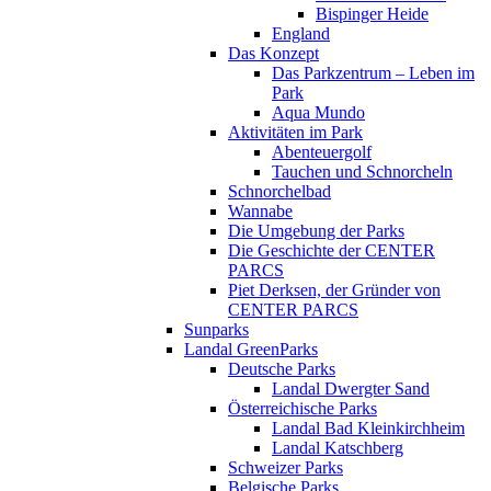
Bispinger Heide
England
Das Konzept
Das Parkzentrum – Leben im
Park
Aqua Mundo
Aktivitäten im Park
Abenteuergolf
Tauchen und Schnorcheln
Schnorchelbad
Wannabe
Die Umgebung der Parks
Die Geschichte der CENTER
PARCS
Piet Derksen, der Gründer von
CENTER PARCS
Sunparks
Landal GreenParks
Deutsche Parks
Landal Dwergter Sand
Österreichische Parks
Landal Bad Kleinkirchheim
Landal Katschberg
Schweizer Parks
Belgische Parks