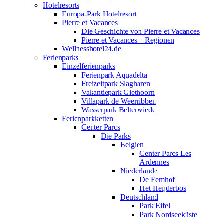
Hotelresorts
Europa-Park Hotelresort
Pierre et Vacances
Die Geschichte von Pierre et Vacances
Pierre et Vacances – Regionen
Wellnesshotel24.de
Ferienparks
Einzelferienparks
Ferienpark Aquadelta
Freizeitpark Slagharen
Vakantiepark Giethoorn
Villapark de Weerribben
Wasserpark Belterwiede
Ferienparkketten
Center Parcs
Die Parks
Belgien
Center Parcs Les
Ardennes
Niederlande
De Eemhof
Het Heijderbos
Deutschland
Park Eifel
Park Nordseeküste