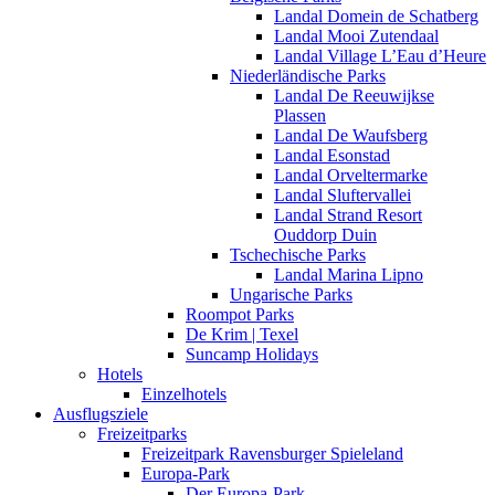
Landal Domein de Schatberg
Landal Mooi Zutendaal
Landal Village L’Eau d’Heure
Niederländische Parks
Landal De Reeuwijkse
Plassen
Landal De Waufsberg
Landal Esonstad
Landal Orveltermarke
Landal Sluftervallei
Landal Strand Resort
Ouddorp Duin
Tschechische Parks
Landal Marina Lipno
Ungarische Parks
Roompot Parks
De Krim | Texel
Suncamp Holidays
Hotels
Einzelhotels
Ausflugsziele
Freizeitparks
Freizeitpark Ravensburger Spieleland
Europa-Park
Der Europa-Park