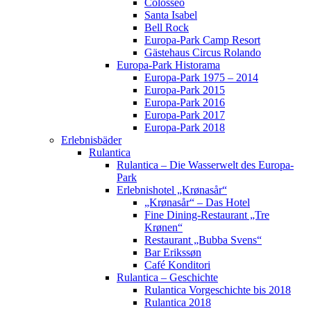
Colosseo
Santa Isabel
Bell Rock
Europa-Park Camp Resort
Gästehaus Circus Rolando
Europa-Park Historama
Europa-Park 1975 – 2014
Europa-Park 2015
Europa-Park 2016
Europa-Park 2017
Europa-Park 2018
Erlebnisbäder
Rulantica
Rulantica – Die Wasserwelt des Europa-
Park
Erlebnishotel „Krønasår“
„Krønasår“ – Das Hotel
Fine Dining-Restaurant „Tre
Krønen“
Restaurant „Bubba Svens“
Bar Erikssøn
Café Konditori
Rulantica – Geschichte
Rulantica Vorgeschichte bis 2018
Rulantica 2018