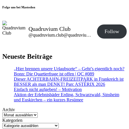
Folge uns bei Mastodon
Quadruvium Club
Follow
@quadruvium.club@quadruvium.club
Neueste Beiträge
„Hier brennen unsere Urlaubsorte“ – Geht’s eigentlich noch?
Bonn: Die Quartierfrage ist offen | QC #089
Dieser ACHTERBAHN-FREIZEITPARK in Frankreich ist
BESSER als man DENKT! Parc ASTÉRIX 2026
Einfach nicht aufgeben! – Motivation
Aktion der Erlebnisbäder Erding, Schwarzwald, Sinsheim
und Euskirchen – ein kurzes Resümee
Archiv
Kategorien