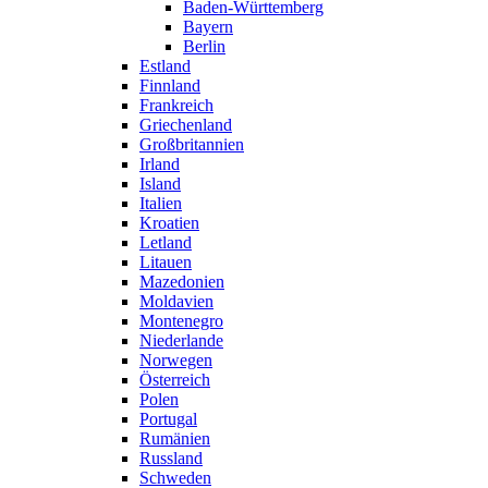
Baden-Württemberg
Bayern
Berlin
Estland
Finnland
Frankreich
Griechenland
Großbritannien
Irland
Island
Italien
Kroatien
Letland
Litauen
Mazedonien
Moldavien
Montenegro
Niederlande
Norwegen
Österreich
Polen
Portugal
Rumänien
Russland
Schweden