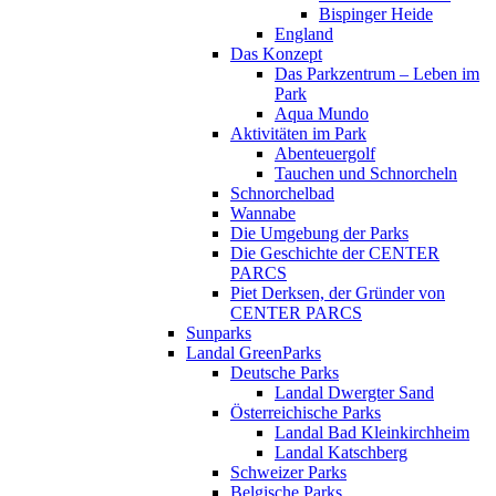
Bispinger Heide
England
Das Konzept
Das Parkzentrum – Leben im
Park
Aqua Mundo
Aktivitäten im Park
Abenteuergolf
Tauchen und Schnorcheln
Schnorchelbad
Wannabe
Die Umgebung der Parks
Die Geschichte der CENTER
PARCS
Piet Derksen, der Gründer von
CENTER PARCS
Sunparks
Landal GreenParks
Deutsche Parks
Landal Dwergter Sand
Österreichische Parks
Landal Bad Kleinkirchheim
Landal Katschberg
Schweizer Parks
Belgische Parks