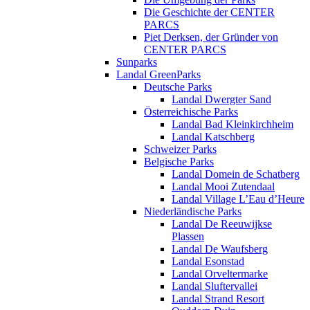
Die Geschichte der CENTER
PARCS
Piet Derksen, der Gründer von
CENTER PARCS
Sunparks
Landal GreenParks
Deutsche Parks
Landal Dwergter Sand
Österreichische Parks
Landal Bad Kleinkirchheim
Landal Katschberg
Schweizer Parks
Belgische Parks
Landal Domein de Schatberg
Landal Mooi Zutendaal
Landal Village L’Eau d’Heure
Niederländische Parks
Landal De Reeuwijkse
Plassen
Landal De Waufsberg
Landal Esonstad
Landal Orveltermarke
Landal Sluftervallei
Landal Strand Resort