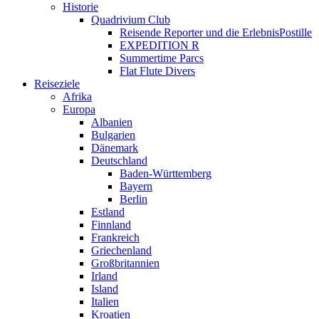
Historie
Quadrivium Club
Reisende Reporter und die ErlebnisPostille
EXPEDITION R
Summertime Parcs
Flat Flute Divers
Reiseziele
Afrika
Europa
Albanien
Bulgarien
Dänemark
Deutschland
Baden-Württemberg
Bayern
Berlin
Estland
Finnland
Frankreich
Griechenland
Großbritannien
Irland
Island
Italien
Kroatien