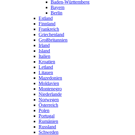
Baden-Württemberg
Bayern
Berlin
Estland
Finnland
Frankreich
Griechenland
Großbritannien
Irland
Island
Italien
Kroatien
Letland
Litauen
Mazedonien
Moldavien
Montenegro
Niederlande
Norwegen
Österreich
Polen
Portugal
Rumänien
Russland
Schweden