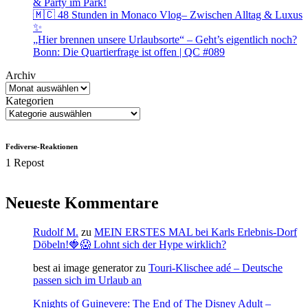
& Party im Park!
🇲🇨 48 Stunden in Monaco Vlog– Zwischen Alltag & Luxus
✨
„Hier brennen unsere Urlaubsorte“ – Geht’s eigentlich noch?
Bonn: Die Quartierfrage ist offen | QC #089
Archiv
Kategorien
Fediverse-Reaktionen
1 Repost
Neueste Kommentare
Rudolf M.
zu
MEIN ERSTES MAL bei Karls Erlebnis-Dorf
Döbeln!🍓😱 Lohnt sich der Hype wirklich?
best ai image generator
zu
Touri-Klischee adé – Deutsche
passen sich im Urlaub an
Knights of Guinevere: The End of The Disney Adult –