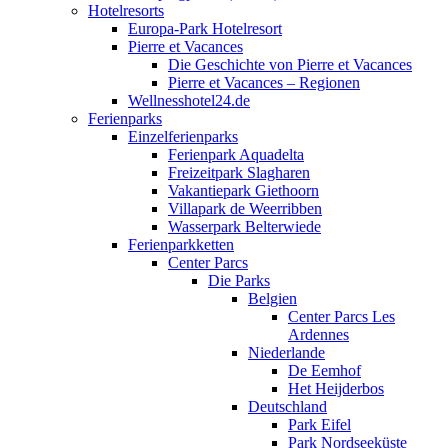
Hotelresorts
Europa-Park Hotelresort
Pierre et Vacances
Die Geschichte von Pierre et Vacances
Pierre et Vacances – Regionen
Wellnesshotel24.de
Ferienparks
Einzelferienparks
Ferienpark Aquadelta
Freizeitpark Slagharen
Vakantiepark Giethoorn
Villapark de Weerribben
Wasserpark Belterwiede
Ferienparkketten
Center Parcs
Die Parks
Belgien
Center Parcs Les
Ardennes
Niederlande
De Eemhof
Het Heijderbos
Deutschland
Park Eifel
Park Nordseeküste