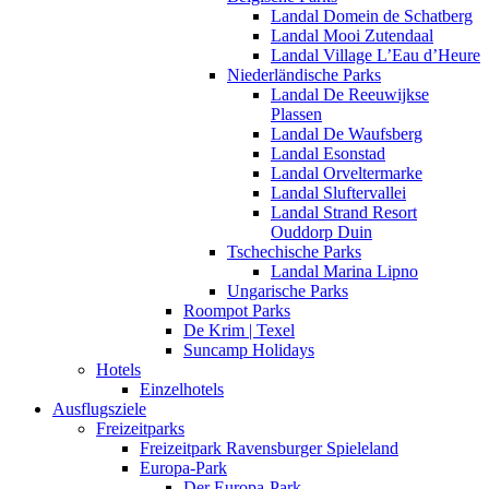
Landal Domein de Schatberg
Landal Mooi Zutendaal
Landal Village L’Eau d’Heure
Niederländische Parks
Landal De Reeuwijkse
Plassen
Landal De Waufsberg
Landal Esonstad
Landal Orveltermarke
Landal Sluftervallei
Landal Strand Resort
Ouddorp Duin
Tschechische Parks
Landal Marina Lipno
Ungarische Parks
Roompot Parks
De Krim | Texel
Suncamp Holidays
Hotels
Einzelhotels
Ausflugsziele
Freizeitparks
Freizeitpark Ravensburger Spieleland
Europa-Park
Der Europa-Park