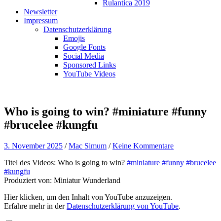
Rulantica 2019
Newsletter
Impressum
Datenschutzerklärung
Emojis
Google Fonts
Social Media
Sponsored Links
YouTube Videos
Who is going to win? #miniature #funny
#brucelee #kungfu
3. November 2025
/
Mac Simum
/
Keine Kommentare
Titel des Videos: Who is going to win?
#miniature
#funny
#brucelee
#kungfu
Produziert von: Miniatur Wunderland
„Who
Hier klicken, um den Inhalt von YouTube anzuzeigen.
is
Erfahre mehr in der
Datenschutzerklärung von YouTube
.
going
to