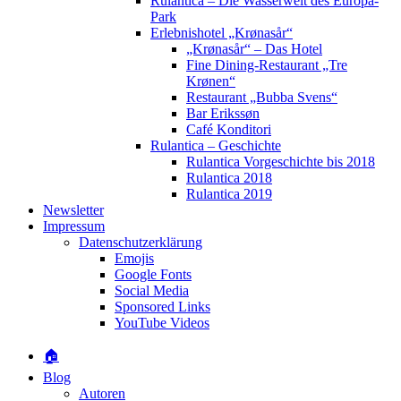
Rulantica – Die Wasserwelt des Europa-
Park
Erlebnishotel „Krønasår“
„Krønasår“ – Das Hotel
Fine Dining-Restaurant „Tre
Krønen“
Restaurant „Bubba Svens“
Bar Erikssøn
Café Konditori
Rulantica – Geschichte
Rulantica Vorgeschichte bis 2018
Rulantica 2018
Rulantica 2019
Newsletter
Impressum
Datenschutzerklärung
Emojis
Google Fonts
Social Media
Sponsored Links
YouTube Videos
🏠
Blog
Autoren