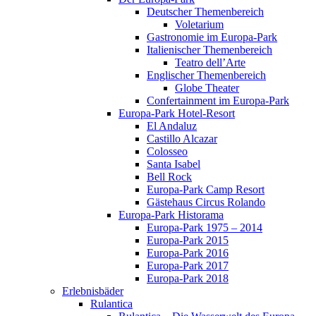
Deutscher Themenbereich
Voletarium
Gastronomie im Europa-Park
Italienischer Themenbereich
Teatro dell’Arte
Englischer Themenbereich
Globe Theater
Confertainment im Europa-Park
Europa-Park Hotel-Resort
El Andaluz
Castillo Alcazar
Colosseo
Santa Isabel
Bell Rock
Europa-Park Camp Resort
Gästehaus Circus Rolando
Europa-Park Historama
Europa-Park 1975 – 2014
Europa-Park 2015
Europa-Park 2016
Europa-Park 2017
Europa-Park 2018
Erlebnisbäder
Rulantica