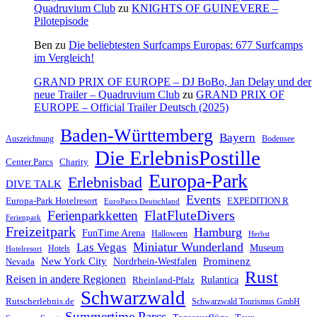
Quadruvium Club
zu
KNIGHTS OF GUINEVERE –
Pilotepisode
Ben
zu
Die beliebtesten Surfcamps Europas: 677 Surfcamps
im Vergleich!
GRAND PRIX OF EUROPE – DJ BoBo, Jan Delay und der
neue Trailer – Quadruvium Club
zu
GRAND PRIX OF
EUROPE – Official Trailer Deutsch (2025)
Baden-Württemberg
Bayern
Auszeichnung
Bodensee
Die ErlebnisPostille
Center Parcs
Charity
Europa-Park
Erlebnisbad
DIVE TALK
Events
Europa-Park Hotelresort
EXPEDITION R
EuroParcs Deutschland
FlatFluteDivers
Ferienparkketten
Ferienpark
Freizeitpark
Hamburg
FunTime Arena
Halloween
Herbst
Miniatur Wunderland
Las Vegas
Museum
Hotels
Hotelresort
Prominenz
New York City
Nordrhein-Westfalen
Nevada
Rust
Reisen in andere Regionen
Rulantica
Rheinland-Pfalz
Schwarzwald
Rutscherlebnis.de
Schwarzwald Tourismus GmbH
Summertime Parcs