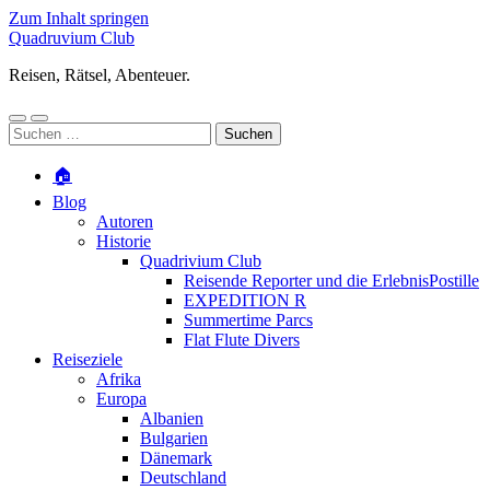
Zum Inhalt springen
Quadruvium Club
Reisen, Rätsel, Abenteuer.
Mobile-
Suchfeld
Suchen
Menü
ein-/ausblenden
nach:
ein-/ausblenden
🏠
Blog
Autoren
Historie
Quadrivium Club
Reisende Reporter und die ErlebnisPostille
EXPEDITION R
Summertime Parcs
Flat Flute Divers
Reiseziele
Afrika
Europa
Albanien
Bulgarien
Dänemark
Deutschland