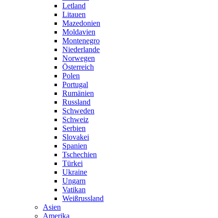
Letland
Litauen
Mazedonien
Moldavien
Montenegro
Niederlande
Norwegen
Österreich
Polen
Portugal
Rumänien
Russland
Schweden
Schweiz
Serbien
Slovakei
Spanien
Tschechien
Türkei
Ukraine
Ungarn
Vatikan
Weißrussland
Asien
Amerika