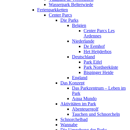
Wasserpark Belterwiede
Ferienparkketten
Center Parcs
Die Parks
Belgien
Center Parcs Les
Ardennes
Niederlande
De Eemhof
Het Heijderbos
Deutschland
Park Eifel
Park Nordseeküste
Bispinger Heide
England
Das Konzept
Das Parkzentrum – Leben im
Park
Aqua Mundo
Aktivitäten im Park
Abenteuergolf
Tauchen und Schnorcheln
Schnorchelbad
Wannabe
Die Umgebung der Parks