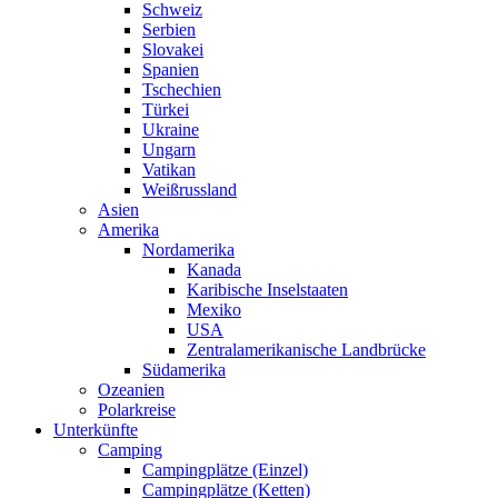
Schweiz
Serbien
Slovakei
Spanien
Tschechien
Türkei
Ukraine
Ungarn
Vatikan
Weißrussland
Asien
Amerika
Nordamerika
Kanada
Karibische Inselstaaten
Mexiko
USA
Zentralamerikanische Landbrücke
Südamerika
Ozeanien
Polarkreise
Unterkünfte
Camping
Campingplätze (Einzel)
Campingplätze (Ketten)