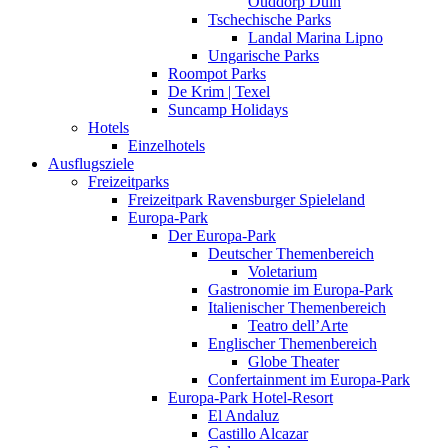
Ouddorp Duin
Tschechische Parks
Landal Marina Lipno
Ungarische Parks
Roompot Parks
De Krim | Texel
Suncamp Holidays
Hotels
Einzelhotels
Ausflugsziele
Freizeitparks
Freizeitpark Ravensburger Spieleland
Europa-Park
Der Europa-Park
Deutscher Themenbereich
Voletarium
Gastronomie im Europa-Park
Italienischer Themenbereich
Teatro dell’Arte
Englischer Themenbereich
Globe Theater
Confertainment im Europa-Park
Europa-Park Hotel-Resort
El Andaluz
Castillo Alcazar