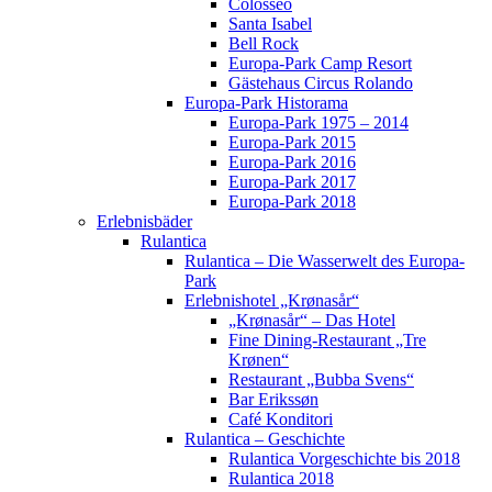
Colosseo
Santa Isabel
Bell Rock
Europa-Park Camp Resort
Gästehaus Circus Rolando
Europa-Park Historama
Europa-Park 1975 – 2014
Europa-Park 2015
Europa-Park 2016
Europa-Park 2017
Europa-Park 2018
Erlebnisbäder
Rulantica
Rulantica – Die Wasserwelt des Europa-
Park
Erlebnishotel „Krønasår“
„Krønasår“ – Das Hotel
Fine Dining-Restaurant „Tre
Krønen“
Restaurant „Bubba Svens“
Bar Erikssøn
Café Konditori
Rulantica – Geschichte
Rulantica Vorgeschichte bis 2018
Rulantica 2018