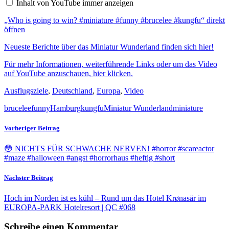
Inhalt von YouTube immer anzeigen
win?
#miniature
„Who is going to win? #miniature #funny #brucelee #kungfu“ direkt
#funny
#brucelee
öffnen
#kungfu“
von
Neueste Berichte über das Miniatur Wunderland finden sich hier!
YouTube
anzeigen
Für mehr Informationen, weiterführende Links oder um das Video
auf YouTube anzuschauen, hier klicken.
Ausflugsziele
,
Deutschland
,
Europa
,
Video
brucelee
funny
Hamburg
kungfu
Miniatur Wunderland
miniature
Vorheriger Beitrag
😳 NICHTS FÜR SCHWACHE NERVEN! #horror #scareactor
#maze #halloween #angst #horrorhaus #heftig #short
Nächster Beitrag
Hoch im Norden ist es kühl – Rund um das Hotel Krønasår im
EUROPA-PARK Hotelresort | QC #068
Schreibe einen Kommentar