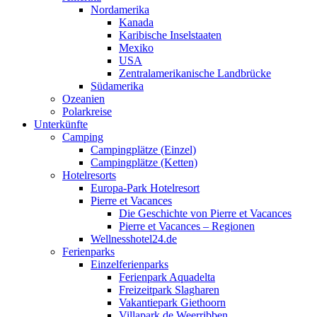
Nordamerika
Kanada
Karibische Inselstaaten
Mexiko
USA
Zentralamerikanische Landbrücke
Südamerika
Ozeanien
Polarkreise
Unterkünfte
Camping
Campingplätze (Einzel)
Campingplätze (Ketten)
Hotelresorts
Europa-Park Hotelresort
Pierre et Vacances
Die Geschichte von Pierre et Vacances
Pierre et Vacances – Regionen
Wellnesshotel24.de
Ferienparks
Einzelferienparks
Ferienpark Aquadelta
Freizeitpark Slagharen
Vakantiepark Giethoorn
Villapark de Weerribben