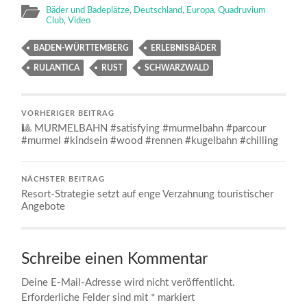
Bäder und Badeplätze
,
Deutschland
,
Europa
,
Quadruvium
Club
,
Video
BADEN-WÜRTTEMBERG
ERLEBNISBÄDER
RULANTICA
RUST
SCHWARZWALD
VORHERIGER BEITRAG
🎱 MURMELBAHN #satisfying #murmelbahn #parcour
#murmel #kindsein #wood #rennen #kugelbahn #chilling
NÄCHSTER BEITRAG
Resort-Strategie setzt auf enge Verzahnung touristischer
Angebote
Schreibe einen Kommentar
Deine E-Mail-Adresse wird nicht veröffentlicht.
Erforderliche Felder sind mit
*
markiert