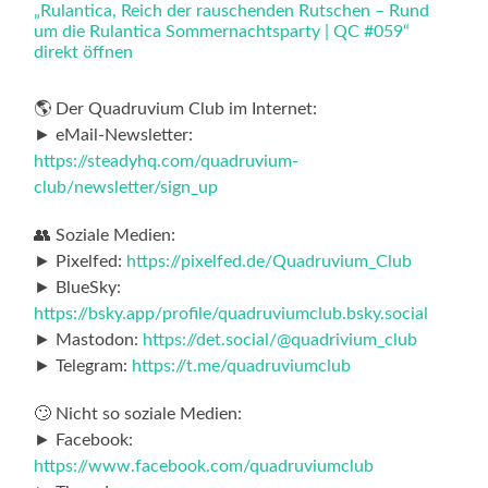
„Rulantica, Reich der rauschenden Rutschen – Rund
Rulantica
um die Rulantica Sommernachtsparty | QC #059“
Sommernachtsparty
|
direkt öffnen
QC
#059“
von
🌎 Der Quadruvium Club im Internet:
YouTube
► eMail-Newsletter:
anzeigen
https://steadyhq.com/quadruvium-
club/newsletter/sign_up
👥 Soziale Medien:
► Pixelfed:
https://pixelfed.de/Quadruvium_Club
► BlueSky:
https://bsky.app/profile/quadruviumclub.bsky.social
► Mastodon:
https://det.social/@quadrivium_club
► Telegram:
https://t.me/quadruviumclub
🙄 Nicht so soziale Medien:
► Facebook:
https://www.facebook.com/quadruviumclub