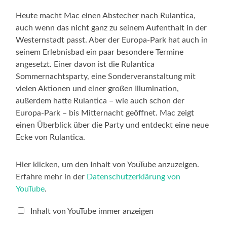
Heute macht Mac einen Abstecher nach Rulantica,
auch wenn das nicht ganz zu seinem Aufenthalt in der
Westernstadt passt. Aber der Europa-Park hat auch in
seinem Erlebnisbad ein paar besondere Termine
angesetzt. Einer davon ist die Rulantica
Sommernachtsparty, eine Sonderveranstaltung mit
vielen Aktionen und einer großen Illumination,
außerdem hatte Rulantica – wie auch schon der
Europa-Park – bis Mitternacht geöffnet. Mac zeigt
einen Überblick über die Party und entdeckt eine neue
Ecke von Rulantica.
„Rulantica,
Hier klicken, um den Inhalt von YouTube anzuzeigen.
Reich
Erfahre mehr in der
Datenschutzerklärung von
der
rauschenden
YouTube
.
Rutschen
–
Rund
Inhalt von YouTube immer anzeigen
um
die