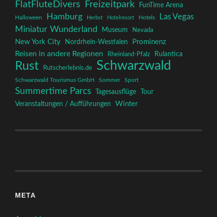
FlatFluteDivers
Freizeitpark
FunTime Arena
Hamburg
Las Vegas
Halloween
Herbst
Hotelresort
Hotels
Miniatur Wunderland
Museum
Nevada
New York City
Prominenz
Nordrhein-Westfalen
Reisen in andere Regionen
Rulantica
Rheinland-Pfalz
Schwarzwald
Rust
Rutscherlebnis.de
Schwarzwald Tourismus GmbH
Sommer
Sport
Summertime Parcs
Tagesausflüge
Tour
Winter
Veranstaltungen / Aufführungen
META