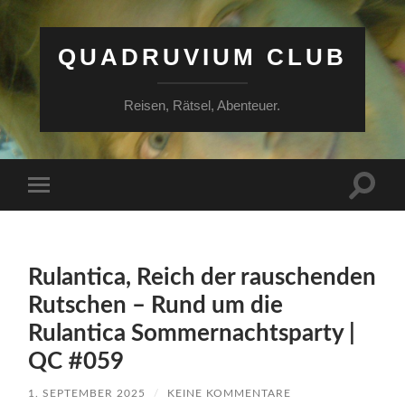
QUADRUVIUM CLUB
Reisen, Rätsel, Abenteuer.
Suchfe
Mobile-
ein-/a
Menü
ein-/ausblenden
Rulantica, Reich der rauschenden
Rutschen – Rund um die
Rulantica Sommernachtsparty |
QC #059
1. SEPTEMBER 2025
/
KEINE KOMMENTARE